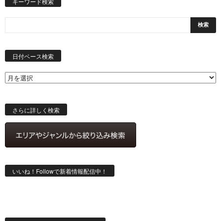
キーワード検索
日
付
日付ベース検索
ベ
ー
ス
検
索
さらに詳しく検索
いいね！Followで新着情報配信中！