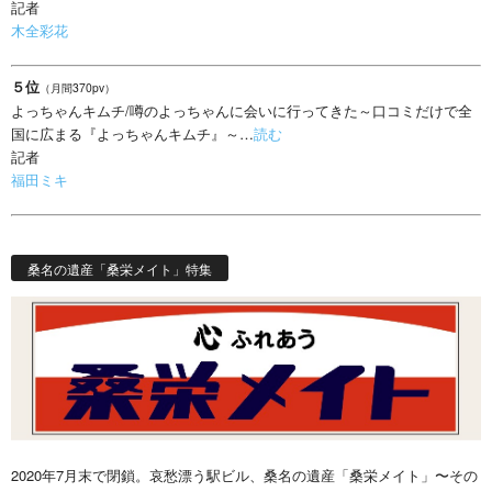
記者
木全彩花
５位
（月間370pv）
よっちゃんキムチ/噂のよっちゃんに会いに行ってきた～口コミだけで全
国に広まる『よっちゃんキムチ』～…
読む
記者
福田ミキ
桑名の遺産「桑栄メイト」特集
2020年7月末で閉鎖。哀愁漂う駅ビル、桑名の遺産「桑栄メイト」〜その