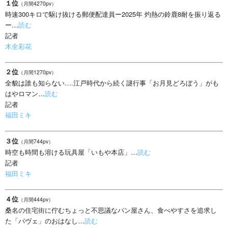
１位
（月間4270pv）
時速300キロで駆け抜ける郵便配達員ー2025年 灼熱の鈴鹿8耐を振り返る
ー…
読む
記者
木全彩花
２位
（月間1270pv）
全貌は誰も知らない….江戸時代から続く謎行事「お月見どろぼう」がも
はやロマン…
読む
記者
福田ミキ
３位
（月間744pv）
時空も時間も溶ける玩具屋「いもや本店」…
読む
記者
福田ミキ
４位
（月間444pv）
桑名の住宅街に佇むちょっと不思議なパン屋さん、食べやすさを追求し
た「パヴェ」のおはなし…
読む