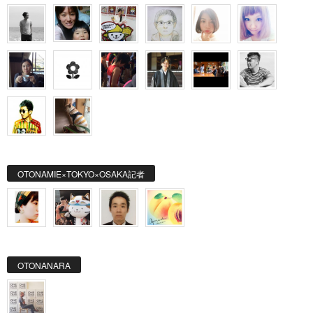
OTONAMIE×TOKYO×OSAKA記者
OTONANARA