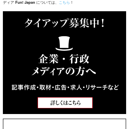
ディア
Fun! Japan
については、
こちら
！