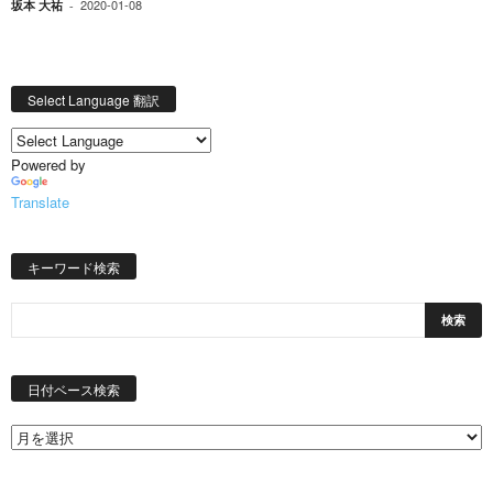
2020-01-08
坂本 大祐
-
Select Language 翻訳
Powered by
Translate
キーワード検索
日
付
日付ベース検索
ベ
ー
ス
検