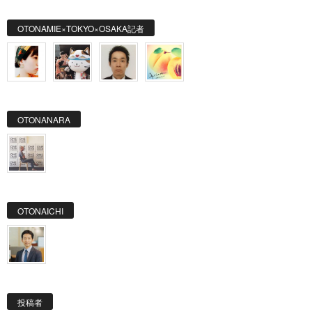
OTONAMIE×TOKYO×OSAKA記者
OTONANARA
OTONAICHI
投稿者