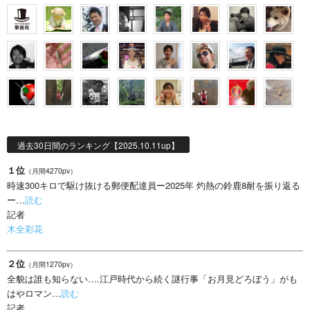
過去30日間のランキング【2025.10.11up】
１位
（月間4270pv）
時速300キロで駆け抜ける郵便配達員ー2025年 灼熱の鈴鹿8耐を振り返る
ー…
読む
記者
木全彩花
２位
（月間1270pv）
全貌は誰も知らない….江戸時代から続く謎行事「お月見どろぼう」がも
はやロマン…
読む
記者