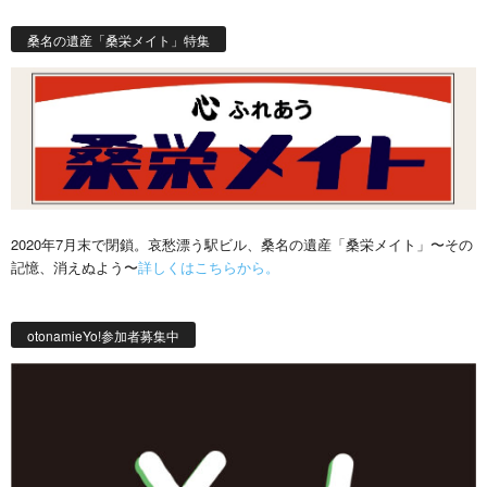
桑名の遺産「桑栄メイト」特集
2020年7月末で閉鎖。哀愁漂う駅ビル、桑名の遺産「桑栄メイト」〜その
記憶、消えぬよう〜
詳しくはこちらから。
otonamieYo!参加者募集中