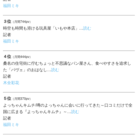
福田ミキ
３位
（月間744pv）
時空も時間も溶ける玩具屋「いもや本店」…
読む
記者
福田ミキ
４位
（月間444pv）
桑名の住宅街に佇むちょっと不思議なパン屋さん、食べやすさを追求し
た「パヴェ」のおはなし…
読む
記者
木全彩花
５位
（月間370pv）
よっちゃんキムチ/噂のよっちゃんに会いに行ってきた～口コミだけで全
国に広まる『よっちゃんキムチ』～…
読む
記者
福田ミキ