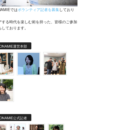
NAMIEでは
ボランティア記者を募集
しており
。
アする時代を楽しむ術を持った、皆様のご参加
ちしております。
ONAMIE運営本部
ONAMIE公式記者