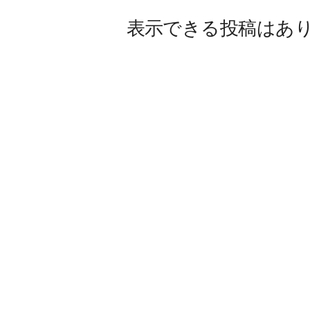
W
E
表示できる投稿はあ
B
マ
ガ
ジ
ン
-
O
T
O
N
A
M
I
E
（
オ
ト
ナ
ミ