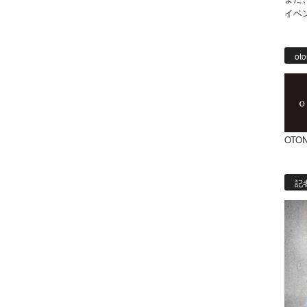
イベ
oto
OTON
記