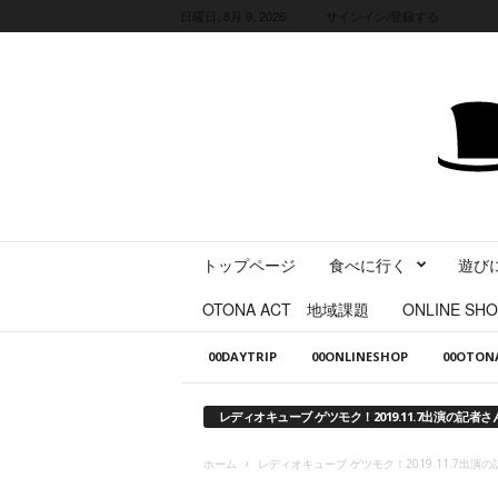
日曜日, 8月 9, 2026
サインイン/登録する
三
トップページ
食べに行く
遊び
重
県
OTONA ACT 地域課題
ONLINE SHO
に
暮
00DAYTRIP
00ONLINESHOP
00OTO
ら
す
・
レディオキューブ ゲツモク！2019.11.7出演の記者
旅
す
ホーム
レディオキューブ ゲツモク！2019.11.7出演
る