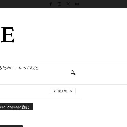
るために！やってみた
7日間人気
lect Language 翻訳