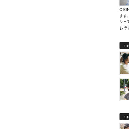
OTO
ます
シェ
お待
OT
OT