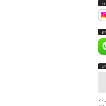
In
友
OT
イベ
また