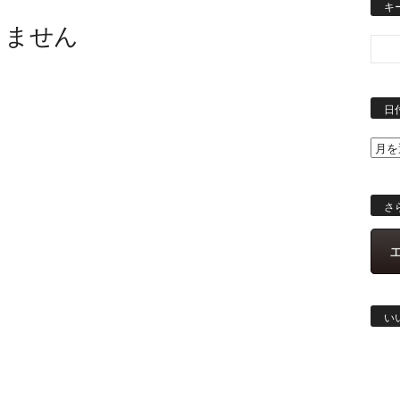
キ
りません
日
さ
い