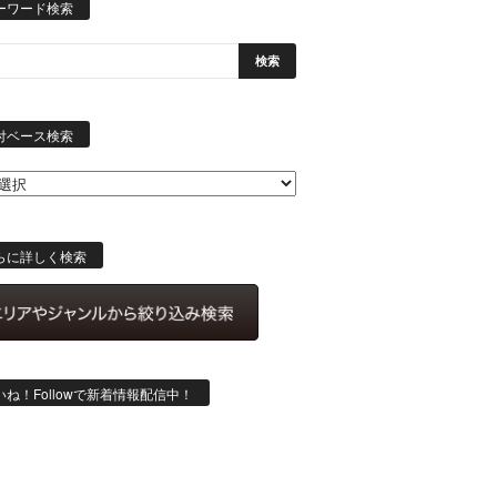
ーワード検索
日
付
付ベース検索
ベ
ー
ス
検
索
らに詳しく検索
いね！Followで新着情報配信中！