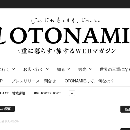
に行く
お店へ行く
知る
観光
世界の三重にな
P
プレスリリース・問合せ
OTONAMIEって、何なの？
NA ACT 地域課題
00SHORTSHORT
さんの記事
Se
の記者さんの記事