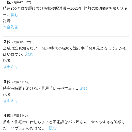
１位
（月間4270pv）
時速300キロで駆け抜ける郵便配達員ー2025年 灼熱の鈴鹿8耐を振り返る
ー…
読む
記者
木全彩花
２位
（月間1270pv）
全貌は誰も知らない….江戸時代から続く謎行事「お月見どろぼう」がも
はやロマン…
読む
記者
福田ミキ
３位
（月間744pv）
時空も時間も溶ける玩具屋「いもや本店」…
読む
記者
福田ミキ
４位
（月間444pv）
桑名の住宅街に佇むちょっと不思議なパン屋さん、食べやすさを追求し
た「パヴェ」のおはなし…
読む