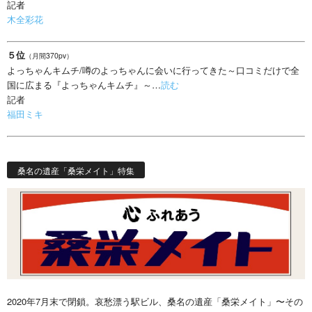
記者
木全彩花
５位
（月間370pv）
よっちゃんキムチ/噂のよっちゃんに会いに行ってきた～口コミだけで全
国に広まる『よっちゃんキムチ』～…
読む
記者
福田ミキ
桑名の遺産「桑栄メイト」特集
2020年7月末で閉鎖。哀愁漂う駅ビル、桑名の遺産「桑栄メイト」〜その