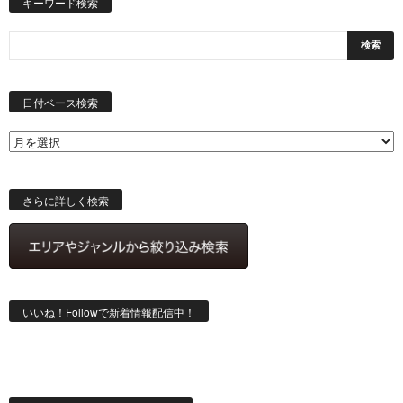
キーワード検索
日
付
日付ベース検索
ベ
ー
ス
検
索
さらに詳しく検索
いいね！Followで新着情報配信中！