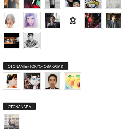
OTONAMIE×TOKYO×OSAKA記者
OTONANARA