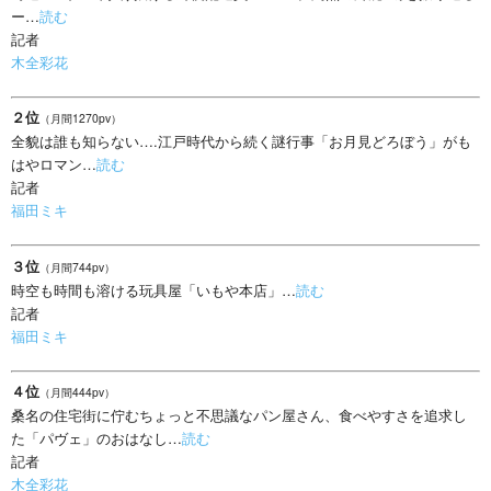
ー…
読む
記者
木全彩花
２位
（月間1270pv）
全貌は誰も知らない….江戸時代から続く謎行事「お月見どろぼう」がも
はやロマン…
読む
記者
福田ミキ
３位
（月間744pv）
時空も時間も溶ける玩具屋「いもや本店」…
読む
記者
福田ミキ
４位
（月間444pv）
桑名の住宅街に佇むちょっと不思議なパン屋さん、食べやすさを追求し
た「パヴェ」のおはなし…
読む
記者
木全彩花