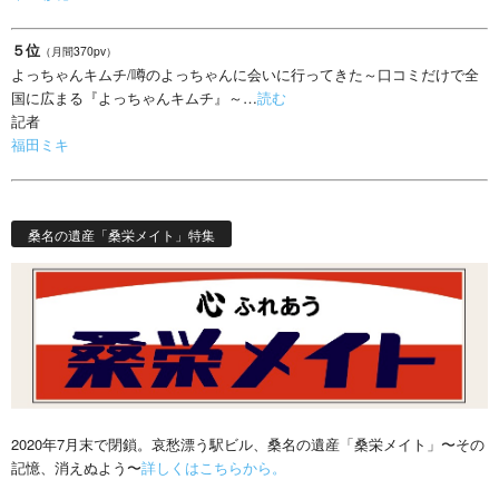
５位
（月間370pv）
よっちゃんキムチ/噂のよっちゃんに会いに行ってきた～口コミだけで全
国に広まる『よっちゃんキムチ』～…
読む
記者
福田ミキ
桑名の遺産「桑栄メイト」特集
2020年7月末で閉鎖。哀愁漂う駅ビル、桑名の遺産「桑栄メイト」〜その
記憶、消えぬよう〜
詳しくはこちらから。