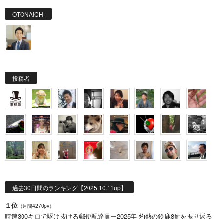
OTONAICHI
投稿者
過去30日間のランキング【2025.10.11up】
１位
（月間4270pv）
時速300キロで駆け抜ける郵便配達員ー2025年 灼熱の鈴鹿8耐を振り返る