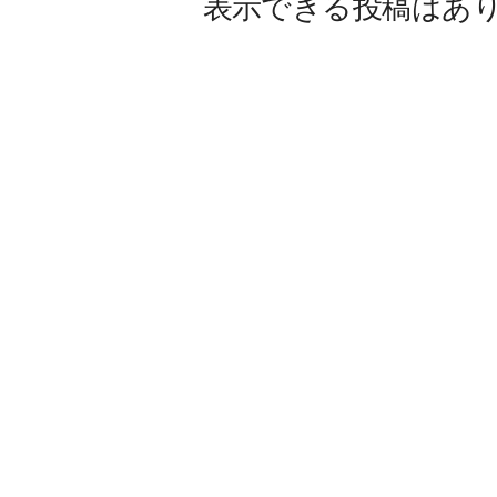
表示できる投稿はあ
W
E
B
マ
ガ
ジ
ン
-
O
T
O
N
A
M
I
E
（
オ
ト
ナ
ミ