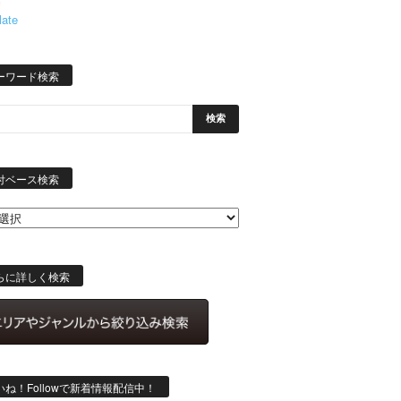
late
ーワード検索
日
付
付ベース検索
ベ
ー
ス
検
索
らに詳しく検索
いね！Followで新着情報配信中！