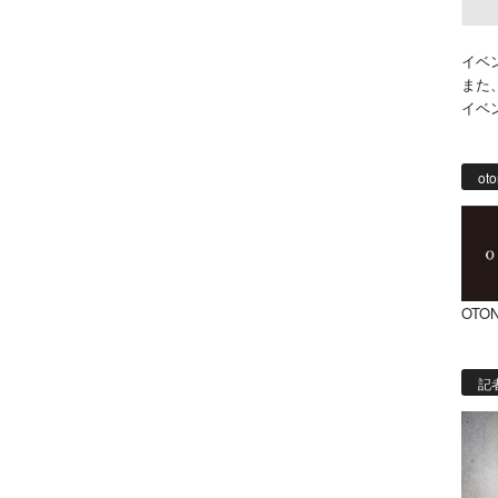
イベ
また
イベ
oto
OTON
記