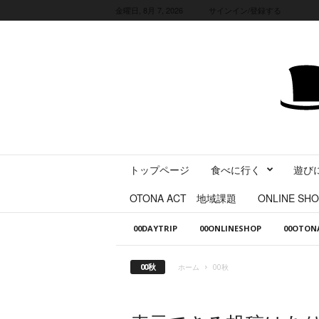
金曜日, 8月 7, 2026
サインイン/登録する
三
トップページ
食べに行く
遊び
重
県
OTONA ACT 地域課題
ONLINE SHO
に
暮
00DAYTRIP
00ONLINESHOP
00OTO
ら
す
・
00秋
ホーム
00秋
旅
す
る