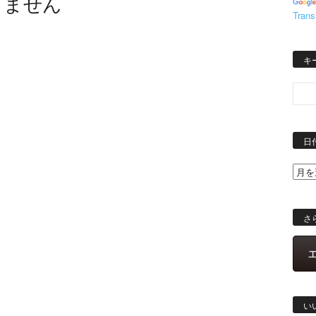
りません
Trans
キ
日
さ
い