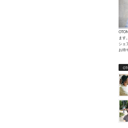
OTO
ます
シェ
お待
OT