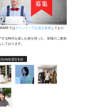
NAMIEでは
ボランティア記者を募集
しており
。
アする時代を楽しむ術を持った、皆様のご参加
ちしております。
ONAMIE運営本部