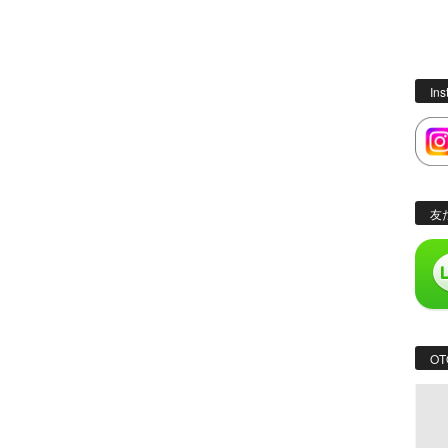
In
友
OT