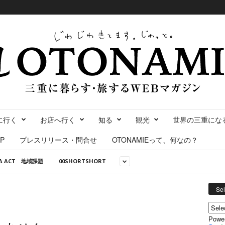
に行く
お店へ行く
知る
観光
世界の三重にな
P
プレスリリース・問合せ
OTONAMIEって、何なの？
NA ACT 地域課題
00SHORTSHORT
Se
Powe