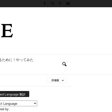
るために！やってみた
評価順
lect Language 翻訳
red by