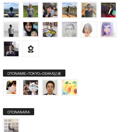
OTONAMIE×TOKYO×OSAKA記者
OTONANARA