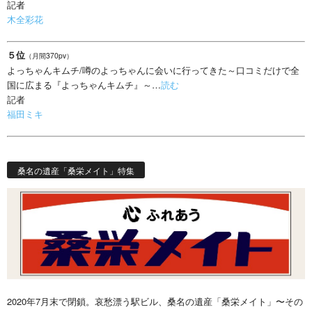
記者
木全彩花
５位
（月間370pv）
よっちゃんキムチ/噂のよっちゃんに会いに行ってきた～口コミだけで全
国に広まる『よっちゃんキムチ』～…
読む
記者
福田ミキ
桑名の遺産「桑栄メイト」特集
2020年7月末で閉鎖。哀愁漂う駅ビル、桑名の遺産「桑栄メイト」〜その