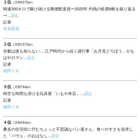
１位
（月間4270pv）
時速300キロで駆け抜ける郵便配達員ー2025年 灼熱の鈴鹿8耐を振り返る
ー…
読む
記者
木全彩花
２位
（月間1270pv）
全貌は誰も知らない….江戸時代から続く謎行事「お月見どろぼう」がも
はやロマン…
読む
記者
福田ミキ
３位
（月間744pv）
時空も時間も溶ける玩具屋「いもや本店」…
読む
記者
福田ミキ
４位
（月間444pv）
桑名の住宅街に佇むちょっと不思議なパン屋さん、食べやすさを追求し
た「パヴェ」のおはなし…
読む