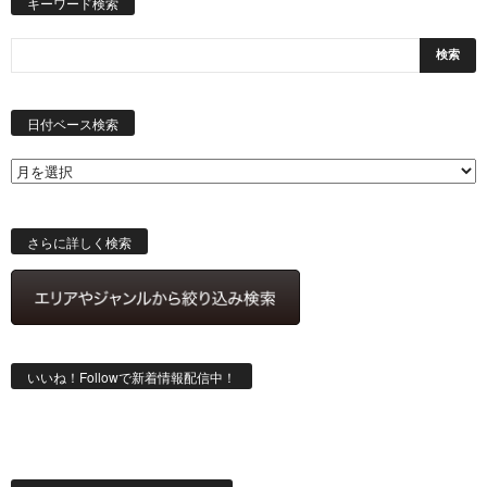
キーワード検索
日
付
日付ベース検索
ベ
ー
ス
検
索
さらに詳しく検索
いいね！Followで新着情報配信中！