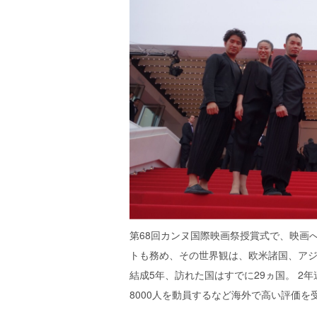
第68回カンヌ国際映画祭授賞式で、映画へ
トも務め、その世界観は、欧米諸国、ア
結成5年、訪れた国はすでに29ヵ国。 2
8000人を動員するなど海外で高い評価を