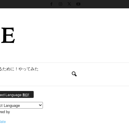
るために！やってみた
lect Language 翻訳
red by
late