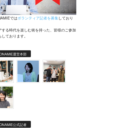
NAMIEでは
ボランティア記者を募集
しており
。
アする時代を楽しむ術を持った、皆様のご参加
ちしております。
ONAMIE運営本部
ONAMIE公式記者