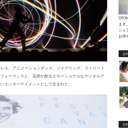
OTO
ます
シェ
お待
OT
クバレエ、アニメーションダンス、ジャグリング、ストリート
パフォーマンスと、花房が創るエモーショナルなデジタルア
ないエンターテイメントとして生まれた。
OT