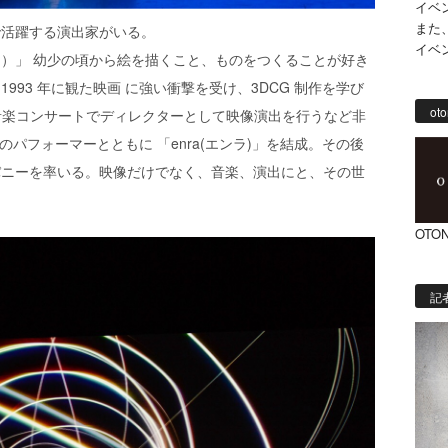
イベ
また
で活躍する演出家がいる。
イベ
）」 幼少の頃から絵を描くこと、ものをつくることが好き
93 年に観た映画 に強い衝撃を受け、3DCG 制作を学び
oto
な音楽コンサートでディレクターとして映像演出を行うなど非
のパフォーマーとともに 「enra(エンラ)」を結成。その後
パニーを率いる。映像だけでなく、音楽、演出にと、その世
。
OTON
記