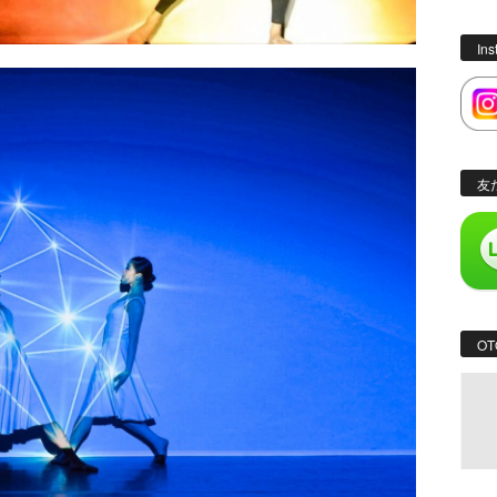
In
友
OT