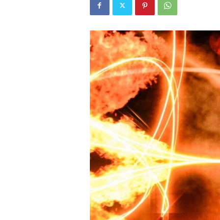
W
E
B
マ
ガ
ジ
ン
-
O
T
O
N
A
M
I
E
（
オ
ト
ナ
ミ