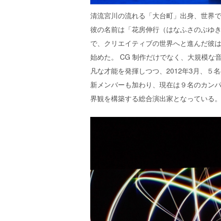
清流宮川の流れる「大台町」出身、世界
彼の名前は「花房伸行（はなふさのぶゆき
で、クリエイティブの世界へと進んだ彼は19
始めた。 CG 制作だけでなく、大規模
凡な才能を発揮しつつ、2012年3月、５名
新メンバーも加わり、現在は９名のカン
界観を構築する総合演出家となっている