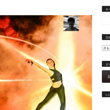
キ
日
さ
い