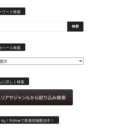
ーワード検索
日
付
付ベース検索
ベ
ー
ス
検
索
らに詳しく検索
いね！Followで新着情報配信中！