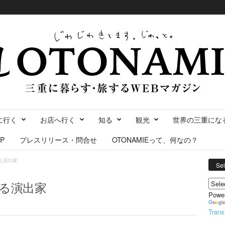
に行く
お店へ行く
知る
観光
世界の三重にな
P
プレスリリース・問合せ
OTONAMIEって、何なの？
る演出家
Se
る演出家
Powe
Trans