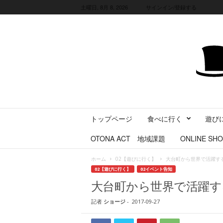
土曜日, 8月 8, 2026
サインイン/登録する
三
トップページ
食べに行く
遊び
重
県
OTONA ACT 地域課題
ONLINE SHO
に
暮
ホーム
02【遊びに行く】
大台町から世界で活躍す
ら
02【遊びに行く】
02イベント告知
す
大台町から世界で活躍す
・
旅
記者
ショージ
-
2017-09-27
す
る