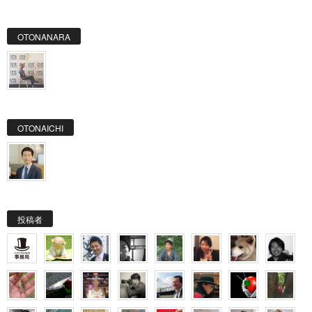
OTONANARA
OTONAICHI
投稿者