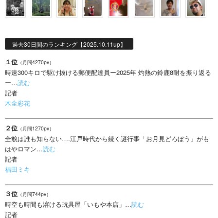
過去30日間のランキング【2025.10.11up】
１位
（月間4270pv）
時速300キロで駆け抜ける郵便配達員ー2025年 灼熱の鈴鹿8耐を振り返る
ー…
読む
記者
木全彩花
２位
（月間1270pv）
全貌は誰も知らない….江戸時代から続く謎行事「お月見どろぼう」がも
はやロマン…
読む
記者
福田ミキ
３位
（月間744pv）
時空も時間も溶ける玩具屋「いもや本店」…
読む
記者