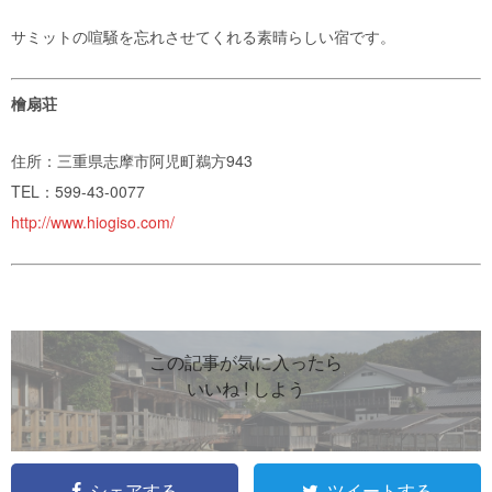
サミットの喧騒を忘れさせてくれる素晴らしい宿です。
檜扇荘
住所：三重県志摩市阿児町鵜方943
TEL：599-43-0077
http://www.hiogiso.com/
この記事が気に入ったら
いいね ! しよう
シェアする
ツイートする