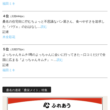
福田ミキ
４位
（月間444pv）
桑名の住宅街に佇むちょっと不思議なパン屋さん、食べやすさを追求し
た「パヴェ」のおはなし…
読む
記者
木全彩花
５位
（月間370pv）
よっちゃんキムチ/噂のよっちゃんに会いに行ってきた～口コミだけで全
国に広まる『よっちゃんキムチ』～…
読む
記者
福田ミキ
桑名の遺産「桑栄メイト」特集