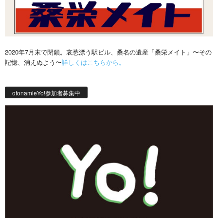
2020年7月末で閉鎖。哀愁漂う駅ビル、桑名の遺産「桑栄メイト」〜その
記憶、消えぬよう〜
詳しくはこちらから。
otonamieYo!参加者募集中