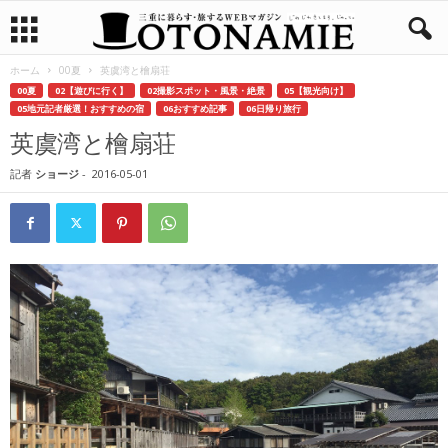
ホーム
00夏
英虞湾と檜扇荘
00夏
02【遊びに行く】
02撮影スポット・風景・絶景
05【観光向け】
05地元記者厳選！おすすめの宿
06おすすめ記事
06日帰り旅行
英虞湾と檜扇荘
記者
ショージ
-
2016-05-01