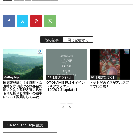
他の記事
同じ記者から
00DayTrip
02【遊びに行く】
02【遊びに行く】
国史跡登録！！多気町・女
OTONAMIE PUSH イベン
トゲトゲのイスがアルスプ
鬼峠を守り続ける保存会の
ト＆クラファン
ラザに出現！
想いとは？熊野古道に込め
【2026.7.31update】
られた祈りと未来への継承
について深掘りしてみた
Select Language 翻訳