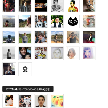
OTONAMIE×TOKYO×OSAKA記者