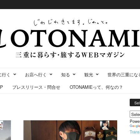
に行く
お店へ行く
知る
観光
世界の三重にな
P
プレスリリース・問合せ
OTONAMIEって、何なの？
Se
Powe
Trans