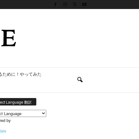
るために！やってみた
lect Language 翻訳
red by
late