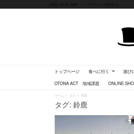
土曜日, 8月 8, 2026
サインイン/登録する
三
トップページ
食べに行く
遊び
重
県
OTONA ACT 地域課題
ONLINE SHO
に
暮
ホーム
タグ
鈴鹿
ら
タグ: 鈴鹿
す
・
旅
す
る