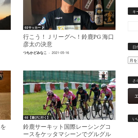
キ
02サッカー
行こう！Ｊリーグへ！鈴鹿PG 海口
彦太の決意
日
2021-05-16
つちかどみなこ
-
さ
02【遊びに行く】
い
れを
鈴鹿サーキット国際レーシングコ
ースをケッタマシーンでグルグル