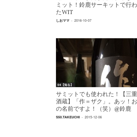
ミット！鈴鹿サーキットで行
たWIT
2016-10-07
しおママ
-
04【知る】
サミットでも使われた！【三
酒蔵】「作＝ザク」。あッ！
の名前ですよ！（笑）@鈴鹿
2015-12-06
S50.TAKEUCHI
-