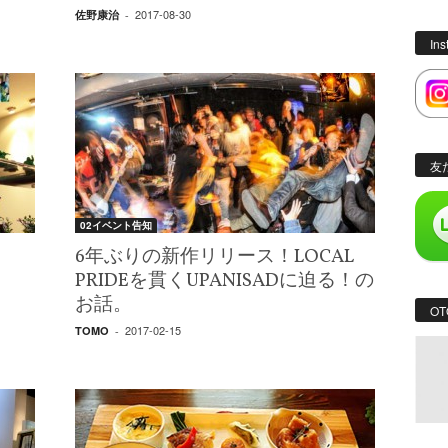
2017-08-30
佐野康治
-
In
友
02イベント告知
6年ぶりの新作リリース！LOCAL
PRIDEを貫くUPANISADに迫る！の
お話。
OT
2017-02-15
TOMO
-