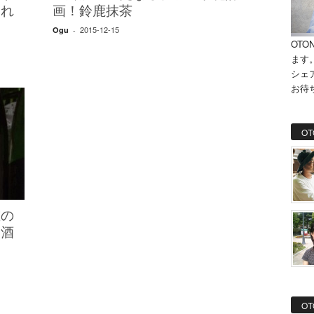
われ
画！鈴鹿抹茶
2015-12-15
Ogu
-
OTO
ます
シェ
お待
OT
重の
お酒
OT