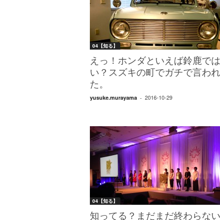
04【知る】
えっ！ホンダといえば鈴鹿で
い？スズキの町でガチで言わ
た。
2016-10-29
yusuke.murayama
-
04【知る】
知ってる？まだまだ終わらな