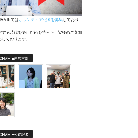
NAMIEでは
ボランティア記者を募集
しており
。
アする時代を楽しむ術を持った、皆様のご参加
ちしております。
ONAMIE運営本部
ONAMIE公式記者