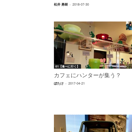
エ
2018-07-30
松井 勇樹
-
）
01【食べに行く】
カフェにハンターが集う？
2017-04-21
ぽたけ
-