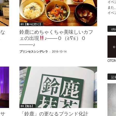
イベ
また
イベ
01【食べに行く】
oto
はな
鈴鹿にめちゃくちゃ美味しいカフ
れ
ェの出現
♪───Ｏ（≧∇≦）Ｏ
────♪
2016-10-14
プリンセスシンデレラ
-
OTON
記
04【知る】
いサ
「鈴鹿」の更なるブランド化計