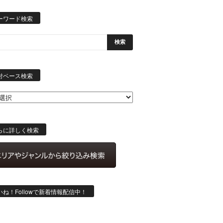
ーワード検索
日
付
付ベース検索
ベ
ー
ス
検
索
らに詳しく検索
いね！Followで新着情報配信中！