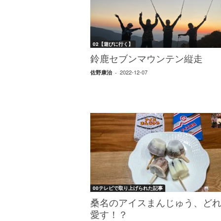
W
E
B
マ
02【遊びに行く】
ガ
ジ
鈴鹿セブンマウンテン縦走
ン
2022-12-07
佐野康治
-
-
O
T
O
N
A
M
I
E
（
オ
00テレビで取り上げられた記事
ト
ナ
桑名のアイスまんじゅう、ど
ミ
愛す！？