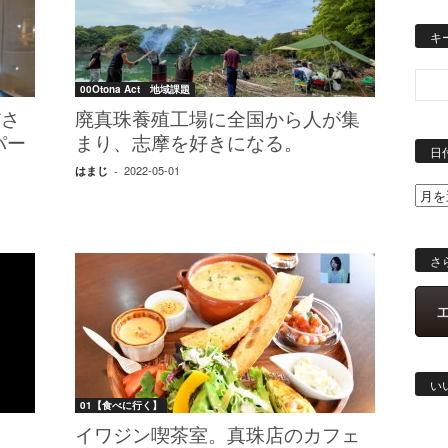
キ
00Otona Act 地域課題
ださ
廃真珠養殖工場に全国から人が集
パー
まり、志摩を好きになる。
日
展
2022-05-01
はまじ
-
さ
い
01【食べに行く】
イワジン喫茶室。真珠店のカフェ