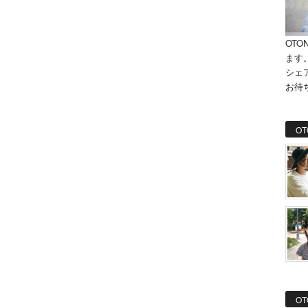
OTO
ます
シェ
お待
OT
OT