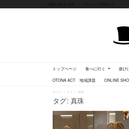
土曜日, 8月 8, 2026
サインイン/登録する
三
トップページ
食べに行く
遊び
重
県
OTONA ACT 地域課題
ONLINE SHO
に
暮
ホーム
タグ
真珠
ら
タグ: 真珠
す
・
旅
す
る