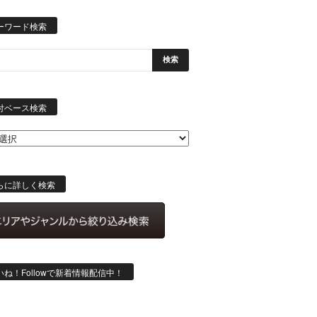
ーワード検索
日
付
付ベース検索
ベ
ー
ス
検
索
らに詳しく検索
いね！Followで新着情報配信中！