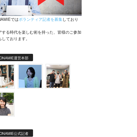
NAMIEでは
ボランティア記者を募集
しており
。
アする時代を楽しむ術を持った、皆様のご参加
ちしております。
ONAMIE運営本部
ONAMIE公式記者