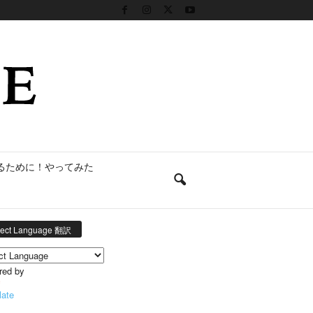
るために！やってみた
lect Language 翻訳
red by
late