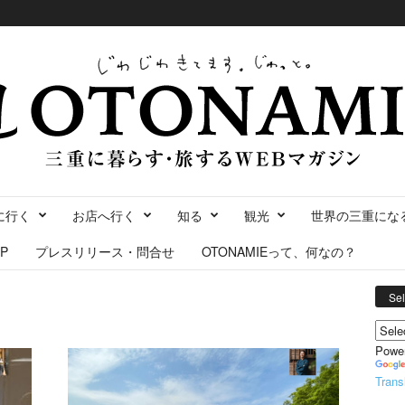
に行く
お店へ行く
知る
観光
世界の三重にな
P
プレスリリース・問合せ
OTONAMIEって、何なの？
Se
Powe
Trans