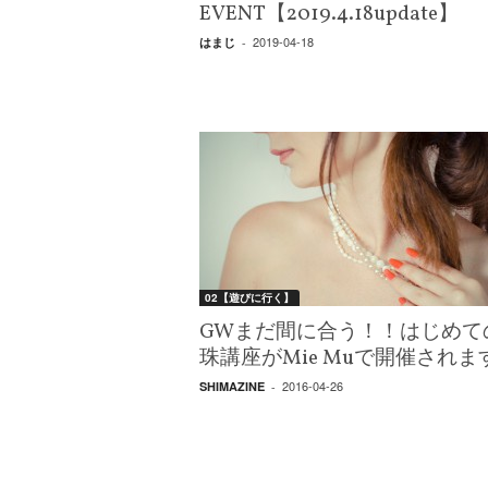
エ
EVENT【2019.4.18update】
）
2019-04-18
はまじ
-
02【遊びに行く】
GWまだ間に合う！！はじめて
珠講座がMie Muで開催されま
2016-04-26
SHIMAZINE
-