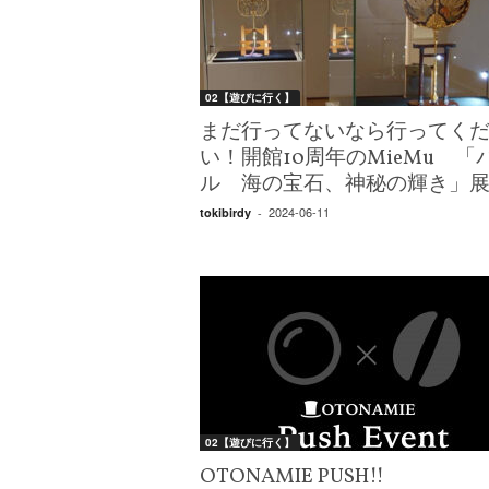
W
E
B
マ
02【遊びに行く】
ガ
ジ
まだ行ってないなら行ってく
ン
い！開館10周年のMieMu 「
-
ル 海の宝石、神秘の輝き」
O
2024-06-11
tokibirdy
-
T
O
N
A
M
I
E
（
オ
ト
02【遊びに行く】
ナ
ミ
OTONAMIE PUSH!!