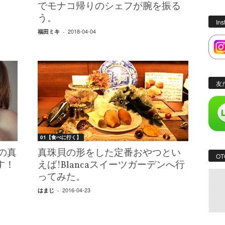
でモナコ帰りのシェフが腕を振る
う。
In
2018-04-04
福田ミキ
-
友
01【食べに行く】
の真
真珠貝の形をした定番おやつとい
OT
す！
えば!Blancaスイーツガーデンへ行
ってみた。
2016-04-23
はまじ
-