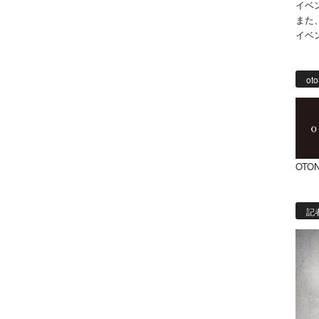
イベ
また
イベ
oto
OTON
記