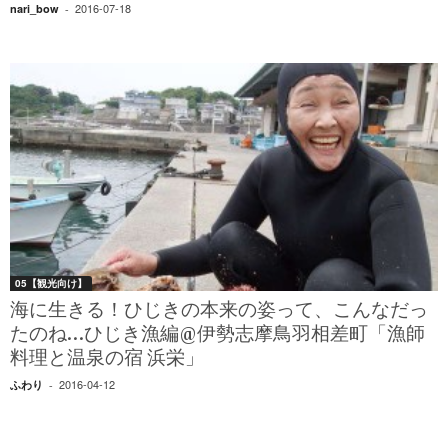
2016-07-18
nari_bow
-
05【観光向け】
海に生きる！ひじきの本来の姿って、こんなだっ
たのね…ひじき漁編@伊勢志摩鳥羽相差町「漁師
料理と温泉の宿 浜栄」
2016-04-12
ふわり
-