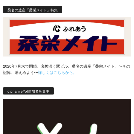
桑名の遺産「桑栄メイト」特集
2020年7月末で閉鎖。哀愁漂う駅ビル、桑名の遺産「桑栄メイト」〜その
記憶、消えぬよう〜
詳しくはこちらから。
otonamieYo!参加者募集中