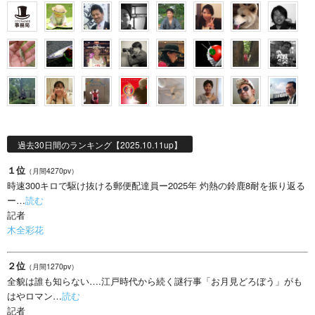
過去30日間のランキング【2025.10.11up】
１位
（月間4270pv）
時速300キロで駆け抜ける郵便配達員ー2025年 灼熱の鈴鹿8耐を振り返る
ー…
読む
記者
木全彩花
２位
（月間1270pv）
全貌は誰も知らない….江戸時代から続く謎行事「お月見どろぼう」がも
はやロマン…
読む
記者