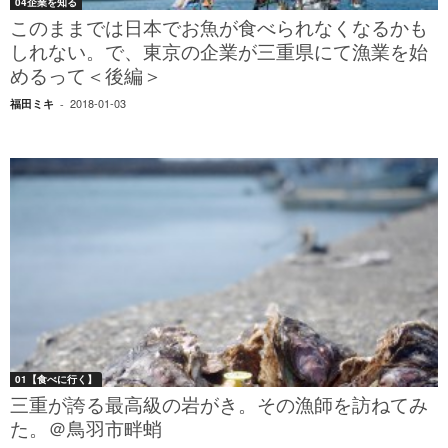
04企業を知る
このままでは日本でお魚が食べられなくなるかも
しれない。で、東京の企業が三重県にて漁業を始
めるって＜後編＞
2018-01-03
福田ミキ
-
01【食べに行く】
三重が誇る最高級の岩がき。その漁師を訪ねてみ
た。＠鳥羽市畔蛸