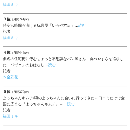
福田ミキ
３位
（月間744pv）
時空も時間も溶ける玩具屋「いもや本店」…
読む
記者
福田ミキ
４位
（月間444pv）
桑名の住宅街に佇むちょっと不思議なパン屋さん、食べやすさを追求し
た「パヴェ」のおはなし…
読む
記者
木全彩花
５位
（月間370pv）
よっちゃんキムチ/噂のよっちゃんに会いに行ってきた～口コミだけで全
国に広まる『よっちゃんキムチ』～…
読む
記者
福田ミキ