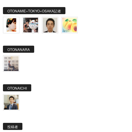
OTONAMIE×TOKYO×OSAKA記者
OTONANARA
OTONAICHI
投稿者