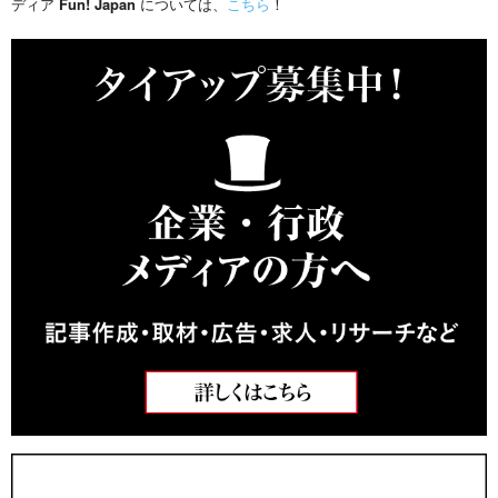
ディア
Fun! Japan
については、
こちら
！