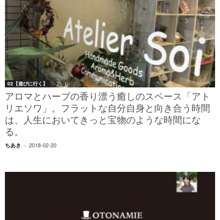
02【遊びに行く】
アロマとハーブの香り漂う癒しのスペース「アト
リエソワ」。フラットな自分自身と向き合う時間
は、人生においてきっと宝物のような時間にな
る。
2018-02-20
ちあき
-