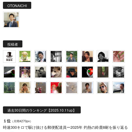
OTONAICHI
投稿者
過去30日間のランキング【2025.10.11up】
１位
（月間4270pv）
時速300キロで駆け抜ける郵便配達員ー2025年 灼熱の鈴鹿8耐を振り返る