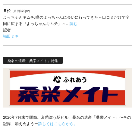
５位
（月間370pv）
よっちゃんキムチ/噂のよっちゃんに会いに行ってきた～口コミだけで全
国に広まる『よっちゃんキムチ』～…
読む
記者
福田ミキ
桑名の遺産「桑栄メイト」特集
2020年7月末で閉鎖。哀愁漂う駅ビル、桑名の遺産「桑栄メイト」〜その
記憶、消えぬよう〜
詳しくはこちらから。