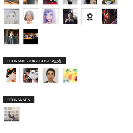
OTONAMIE×TOKYO×OSAKA記者
OTONANARA