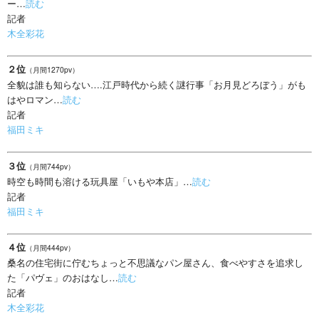
ー…
読む
記者
木全彩花
２位
（月間1270pv）
全貌は誰も知らない….江戸時代から続く謎行事「お月見どろぼう」がも
はやロマン…
読む
記者
福田ミキ
３位
（月間744pv）
時空も時間も溶ける玩具屋「いもや本店」…
読む
記者
福田ミキ
４位
（月間444pv）
桑名の住宅街に佇むちょっと不思議なパン屋さん、食べやすさを追求し
た「パヴェ」のおはなし…
読む
記者
木全彩花