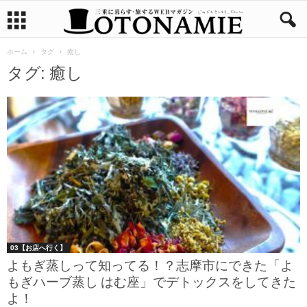
ホーム
タグ
癒し
タグ: 癒し
03【お店へ行く】
よもぎ蒸しって知ってる！？志摩市にできた「よ
もぎハーブ蒸し はむ座」でデトックスをしてきた
よ！