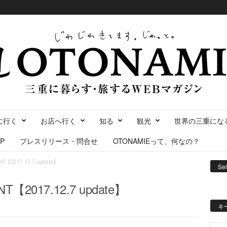
に行く
お店へ行く
知る
観光
世界の三重にな
P
プレスリリース・問合せ
OTONAMIEって、何なの？
NT【2017.12.7 update】
Se
T【2017.12.7 update】
キ