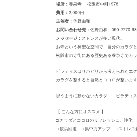
場所：
養泉寺 松阪市中町1978
費用：
2,000円
主催者：
佐野由和
お問い合わせ先：
佐野由和 090-2770-9
メッセージ：
ストレスが多い現代。
お寺という神聖な空間で、自分のカラダ
松阪市の寺街にある歴史ある養泉寺でカラ
ピラティスはリハビリから考えられたエ
カラダを整えると自然とココロが整いま
思うように動かないカラダ… ピラティ
【 こんな方にオススメ 】
□ カラダとココロのリフレッシュ、浄化 
□ 疲労回復 □ 集中力アップ □ ストレス