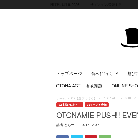
日曜日, 8月 9, 2026
サインイン/登録する
三
トップページ
食べに行く
遊び
重
県
OTONA ACT 地域課題
ONLINE SHO
に
暮
ホーム
02【遊びに行く】
OTONAMIE PUSH!! EVE
ら
02【遊びに行く】
02イベント告知
す
OTONAMIE PUSH!! EVEN
・
旅
記者
ともーこ
-
2017-12-07
す
る