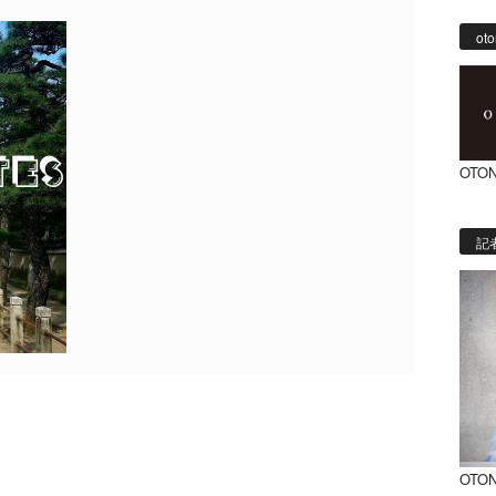
oto
OTON
記
OTO