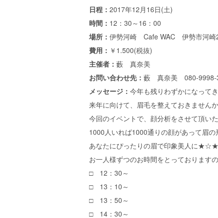
日程：
2017年12月16日(土)
時間：
12：30～16：00
場所：
伊勢河崎 Cafe WAC 伊勢市河崎2-
費用：
￥1.500(税抜)
主催者：
藪 真奈美
お問い合わせ先：
藪 真奈美 080-9998
メッセージ：
今年も残りわずかになって
来年に向けて、眉毛を整えておきません
今回のイベントで、顔分析をさせて頂い
1000人いれば1000通りの顔があって眉の
あなたにぴったりの眉で印象美人に★☆
お一人様ずつのお時間をとっております
□ 12：30～
□ 13：10～
□ 13：50～
□ 14：30～