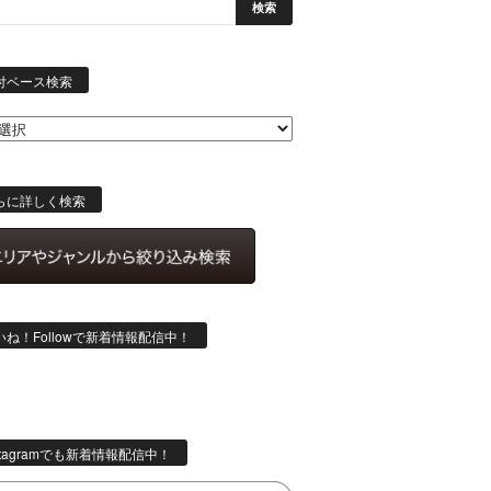
日
付
付ベース検索
ベ
ー
ス
検
索
らに詳しく検索
いね！Followで新着情報配信中！
stagramでも新着情報配信中！