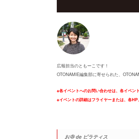
エ
）
広報担当のともーこです！
OTONAMIE編集部に寄せられた、OTONA
※各イベントへのお問い合わせは、各イベン
※イベントの詳細はフライヤーまたは、各H
お寺 de ピラティス