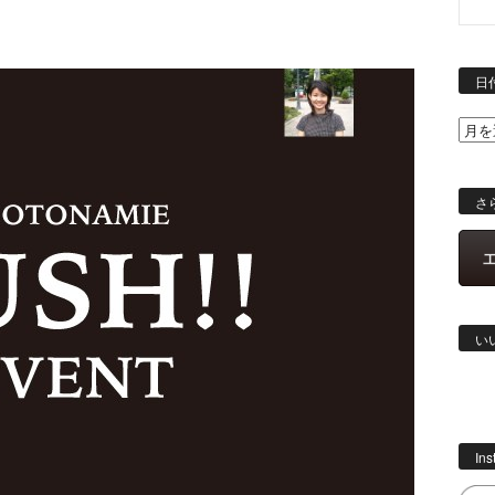
日
さ
い
In