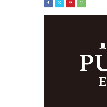
W
E
B
マ
ガ
ジ
ン
-
O
T
O
N
A
M
I
E
（
オ
ト
ナ
ミ