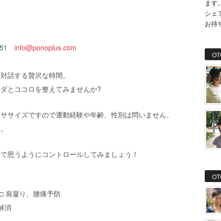
ます
シェ
お待
851
info@ponoplus.com
OT
と対話する贅沢な時間。
ダとココロを整えてみませんか?
クササイズですので運動経験や年齢、性別は問いません。
す。
スで思うようにコントロールしてみましょう！
OT
□ 肩凝り、腰痛予防
解消