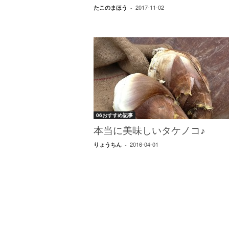
エ
2017-11-02
たこのまほう
-
）
06おすすめ記事
本当に美味しいタケノコ♪
2016-04-01
りょうちん
-