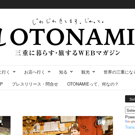
に行く
お店へ行く
知る
観光
世界の三重にな
P
プレスリリース・問合せ
OTONAMIEって、何なの？
Se
Powe
Trans