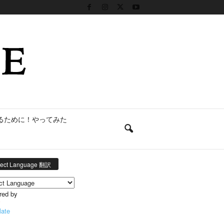
るために！やってみた
lect Language 翻訳
red by
late