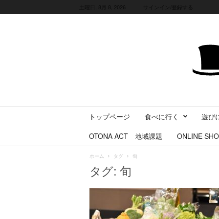
土曜日, 8月 8, 2026
サインイン/登録する
三
トップページ
食べに行く
遊び
重
県
OTONA ACT 地域課題
ONLINE SHO
に
暮
ホーム
タグ
旬
ら
タグ: 旬
す
・
旅
す
る