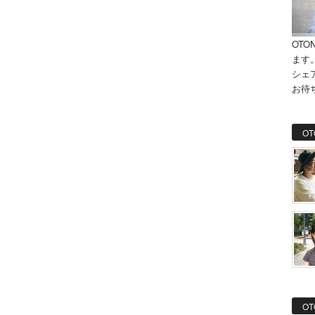
OTO
ます
シェ
お待
OT
OT