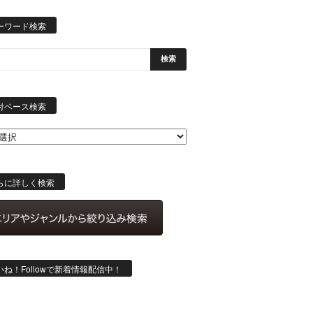
ーワード検索
日
付
付ベース検索
ベ
ー
ス
検
索
らに詳しく検索
いね！Followで新着情報配信中！