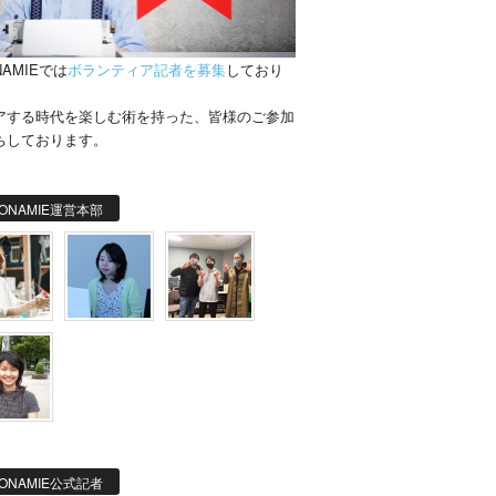
NAMIEでは
ボランティア記者を募集
しており
。
アする時代を楽しむ術を持った、皆様のご参加
ちしております。
ONAMIE運営本部
ONAMIE公式記者