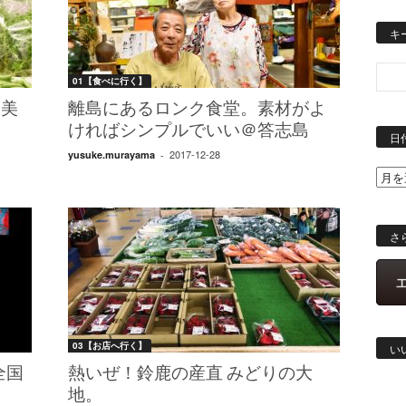
キ
01【食べに行く】
「美
離島にあるロンク食堂。素材がよ
フ
ければシンプルでいい＠答志島
日
2017-12-28
yusuke.murayama
-
さ
03【お店へ行く】
い
全国
熱いぜ！鈴鹿の産直 みどりの大
地。