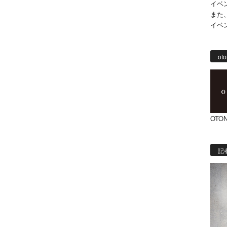
イベ
また
イベ
oto
OTON
記