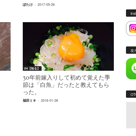
2017-05-26
ぽたけ
-
In
友
04【知る】
30年前嫁入りして初めて覚えた季
節は「白魚」だったと教えてもら
った。
OT
2016-01-28
福田ミキ
-