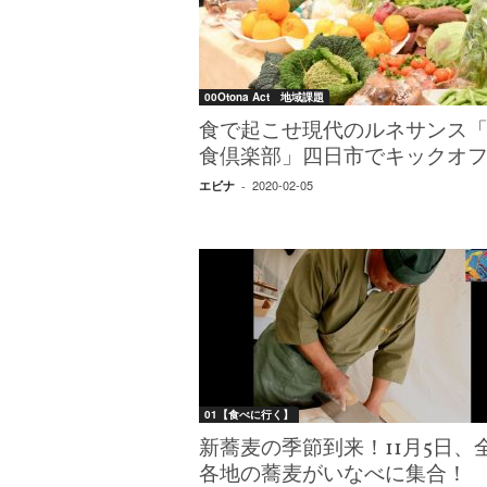
W
E
B
マ
00Otona Act 地域課題
ガ
ジ
食で起こせ現代のルネサンス
ン
食倶楽部」四日市でキックオ
-
2020-02-05
エビナ
-
O
T
O
N
A
M
I
E
（
オ
01【食べに行く】
ト
ナ
新蕎麦の季節到来！11月5日、
ミ
各地の蕎麦がいなべに集合！