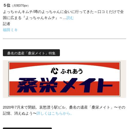
５位
（月間370pv）
よっちゃんキムチ/噂のよっちゃんに会いに行ってきた～口コミだけで全
国に広まる『よっちゃんキムチ』～…
読む
記者
福田ミキ
桑名の遺産「桑栄メイト」特集
2020年7月末で閉鎖。哀愁漂う駅ビル、桑名の遺産「桑栄メイト」〜その
記憶、消えぬよう〜
詳しくはこちらから。