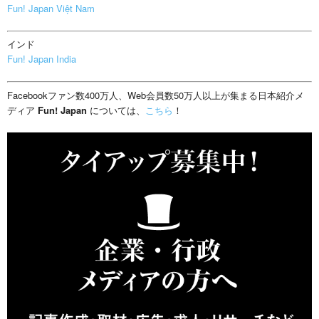
Fun! Japan Việt Nam
インド
Fun! Japan India
Facebookファン数400万人、Web会員数50万人以上が集まる日本紹介メ
ディア
Fun! Japan
については、
こちら
！