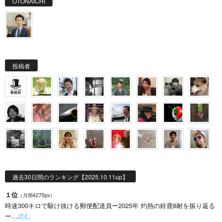
OTONAICHI
投稿者
過去30日間のランキング【2025.10.11up】
１位
（月間4270pv）
時速300キロで駆け抜ける郵便配達員ー2025年 灼熱の鈴鹿8耐を振り返る
ー…
読む