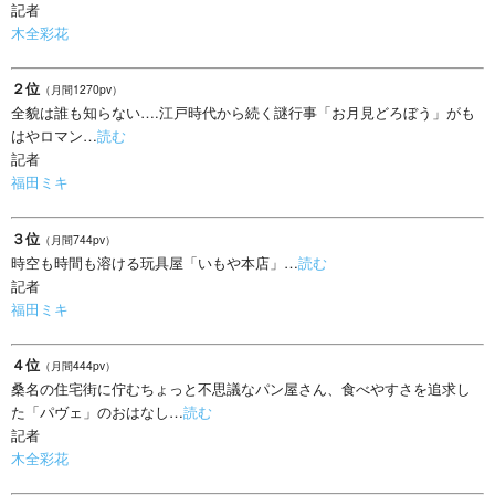
記者
木全彩花
２位
（月間1270pv）
全貌は誰も知らない….江戸時代から続く謎行事「お月見どろぼう」がも
はやロマン…
読む
記者
福田ミキ
３位
（月間744pv）
時空も時間も溶ける玩具屋「いもや本店」…
読む
記者
福田ミキ
４位
（月間444pv）
桑名の住宅街に佇むちょっと不思議なパン屋さん、食べやすさを追求し
た「パヴェ」のおはなし…
読む
記者
木全彩花