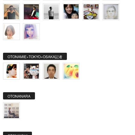
OTONAMIE×TOKYO×OSAKA記者
OTONANARA