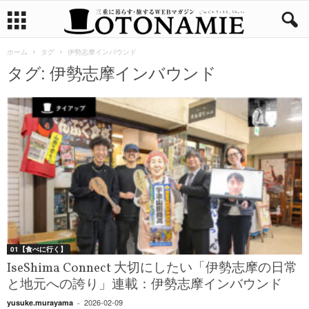
ホーム
タグ
伊勢志摩インバウンド
タグ: 伊勢志摩インバウンド
01【食べに行く】
IseShima Connect 大切にしたい「伊勢志摩の日常
と地元への誇り」連載：伊勢志摩インバウンド
2026-02-09
yusuke.murayama
-