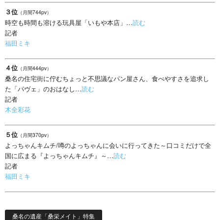
３位
（月間744pv）
時空も時間も溶ける玩具屋「いもや本店」…
読む
記者
福田ミキ
４位
（月間444pv）
桑名の住宅街に佇むちょっと不思議なパン屋さん、食べやすさを追求し
た「パヴェ」のおはなし…
読む
記者
木全彩花
５位
（月間370pv）
よっちゃんキムチ/噂のよっちゃんに会いに行ってきた～口コミだけで全
国に広まる『よっちゃんキムチ』～…
読む
記者
福田ミキ
桑名の遺産「桑栄メイト」特集