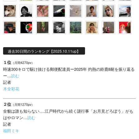
過去30日間のランキング【2025.10.11up】
１位
（月間4270pv）
時速300キロで駆け抜ける郵便配達員ー2025年 灼熱の鈴鹿8耐を振り返る
ー…
読む
記者
木全彩花
２位
（月間1270pv）
全貌は誰も知らない….江戸時代から続く謎行事「お月見どろぼう」がも
はやロマン…
読む
記者
福田ミキ