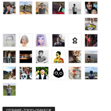
OTONAMIE×TOKYO×OSAKA記者