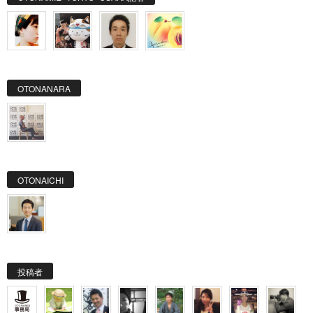
OTONANARA
OTONAICHI
投稿者