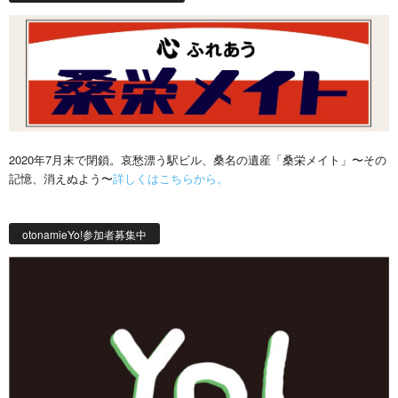
2020年7月末で閉鎖。哀愁漂う駅ビル、桑名の遺産「桑栄メイト」〜その
記憶、消えぬよう〜
詳しくはこちらから。
otonamieYo!参加者募集中