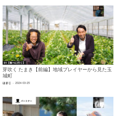
01【食べに行く】
芽吹く たまき【前編】地域プレイヤーから見た玉
城町
2024-03-25
はまじ
-