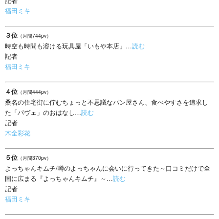
記者
福田ミキ
３位
（月間744pv）
時空も時間も溶ける玩具屋「いもや本店」…
読む
記者
福田ミキ
４位
（月間444pv）
桑名の住宅街に佇むちょっと不思議なパン屋さん、食べやすさを追求し
た「パヴェ」のおはなし…
読む
記者
木全彩花
５位
（月間370pv）
よっちゃんキムチ/噂のよっちゃんに会いに行ってきた～口コミだけで全
国に広まる『よっちゃんキムチ』～…
読む
記者
福田ミキ