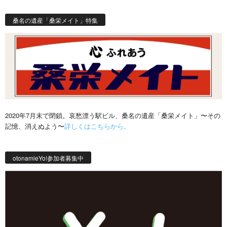
桑名の遺産「桑栄メイト」特集
2020年7月末で閉鎖。哀愁漂う駅ビル、桑名の遺産「桑栄メイト」〜その
記憶、消えぬよう〜
詳しくはこちらから。
otonamieYo!参加者募集中