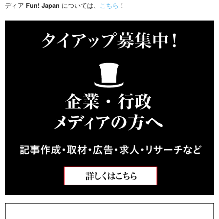
ディア
Fun! Japan
については、
こちら
！