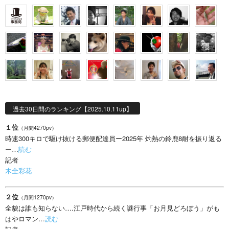
過去30日間のランキング【2025.10.11up】
１位
（月間4270pv）
時速300キロで駆け抜ける郵便配達員ー2025年 灼熱の鈴鹿8耐を振り返る
ー…
読む
記者
木全彩花
２位
（月間1270pv）
全貌は誰も知らない….江戸時代から続く謎行事「お月見どろぼう」がも
はやロマン…
読む