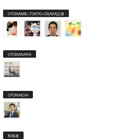
OTONAMIE×TOKYO×OSAKA記者
OTONANARA
OTONAICHI
投稿者