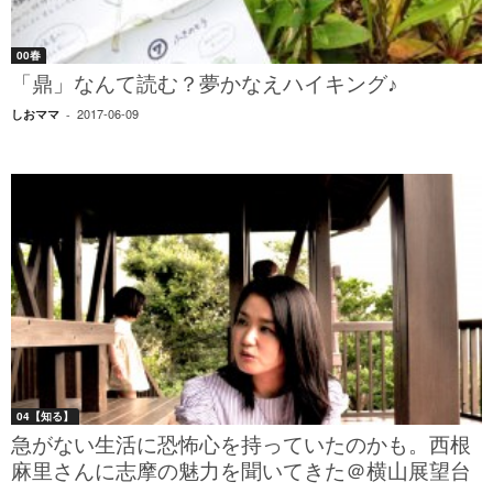
00春
「鼎」なんて読む？夢かなえハイキング♪
2017-06-09
しおママ
-
04【知る】
急がない生活に恐怖心を持っていたのかも。西根
麻里さんに志摩の魅力を聞いてきた＠横山展望台