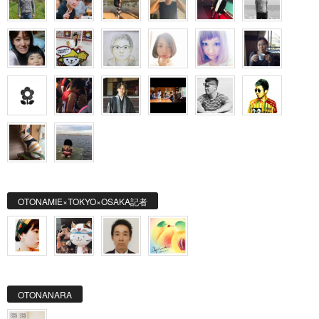
OTONAMIE×TOKYO×OSAKA記者
OTONANARA