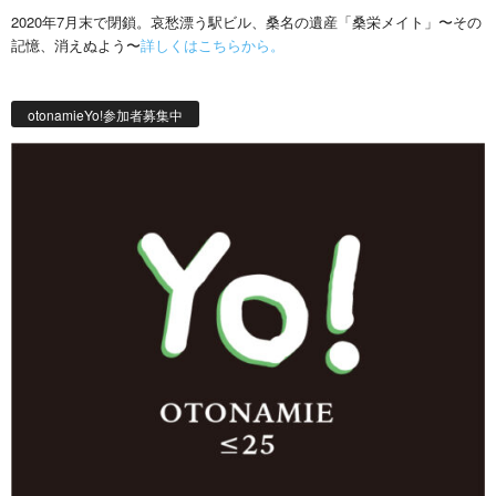
2020年7月末で閉鎖。哀愁漂う駅ビル、桑名の遺産「桑栄メイト」〜その
記憶、消えぬよう〜
詳しくはこちらから。
otonamieYo!参加者募集中