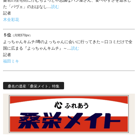
た「パヴェ」のおはなし…
読む
記者
木全彩花
５位
（月間370pv）
よっちゃんキムチ/噂のよっちゃんに会いに行ってきた～口コミだけで全
国に広まる『よっちゃんキムチ』～…
読む
記者
福田ミキ
桑名の遺産「桑栄メイト」特集