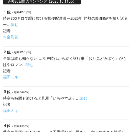
過去30日間のランキング【2025.10.11up】
１位
（月間4270pv）
時速300キロで駆け抜ける郵便配達員ー2025年 灼熱の鈴鹿8耐を振り返る
ー…
読む
記者
木全彩花
２位
（月間1270pv）
全貌は誰も知らない….江戸時代から続く謎行事「お月見どろぼう」がも
はやロマン…
読む
記者
福田ミキ
３位
（月間744pv）
時空も時間も溶ける玩具屋「いもや本店」…
読む
記者
福田ミキ
４位
（月間444pv）
桑名の住宅街に佇むちょっと不思議なパン屋さん、食べやすさを追求し