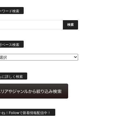
ーワード検索
日
付
付ベース検索
ベ
ー
ス
検
索
らに詳しく検索
いね！Followで新着情報配信中！