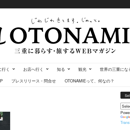
に行く
お店へ行く
知る
観光
世界の三重にな
P
プレスリリース・問合せ
OTONAMIEって、何なの？
Se
Powe
Trans