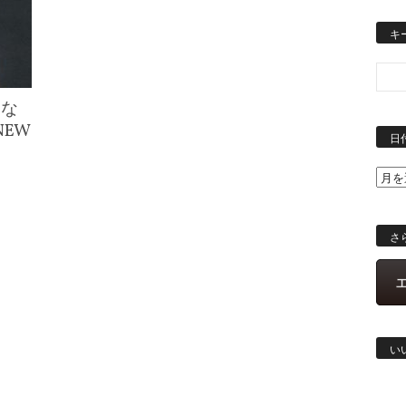
キ
的な
EW
日
さ
い