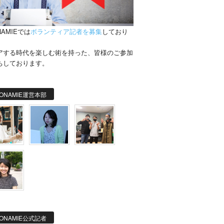
NAMIEでは
ボランティア記者を募集
しており
。
アする時代を楽しむ術を持った、皆様のご参加
ちしております。
ONAMIE運営本部
ONAMIE公式記者