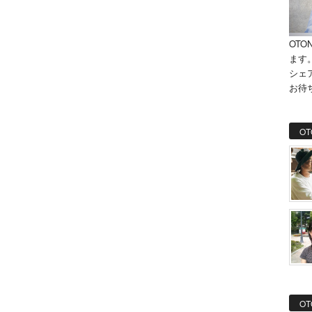
OTO
ます
シェ
お待
OT
OT