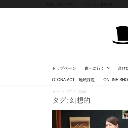
金曜日, 8月 7, 2026
サインイン/登録する
三
トップページ
食べに行く
遊び
重
県
OTONA ACT 地域課題
ONLINE SHO
に
暮
ホーム
タグ
幻想的
ら
タグ: 幻想的
す
・
旅
す
る