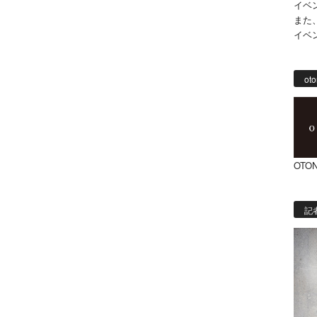
イベ
また
イベ
oto
OTON
記