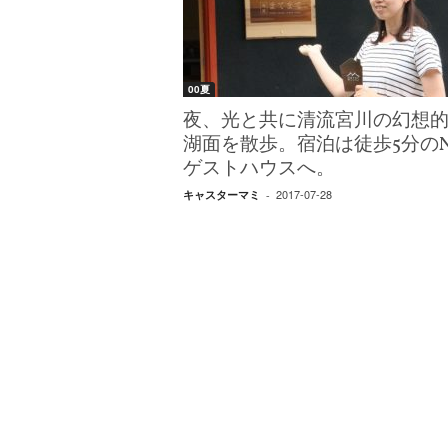
W
E
B
マ
00夏
ガ
ジ
夜、光と共に清流宮川の幻想
ン
湖面を散歩。宿泊は徒歩5分のN
-
ゲストハウスへ。
O
2017-07-28
キャスターマミ
-
T
O
N
A
M
I
E
（
オ
ト
ナ
ミ