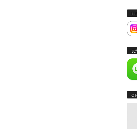
In
友
OT