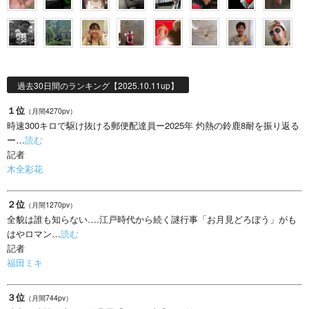
過去30日間のランキング【2025.10.11up】
１位
（月間4270pv）
時速300キロで駆け抜ける郵便配達員ー2025年 灼熱の鈴鹿8耐を振り返る
ー…
読む
記者
木全彩花
２位
（月間1270pv）
全貌は誰も知らない….江戸時代から続く謎行事「お月見どろぼう」がも
はやロマン…
読む
記者
福田ミキ
３位
（月間744pv）