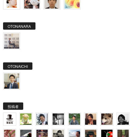
OTONANARA
OTONAICHI
投稿者