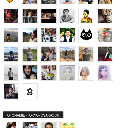
OTONAMIE×TOKYO×OSAKA記者