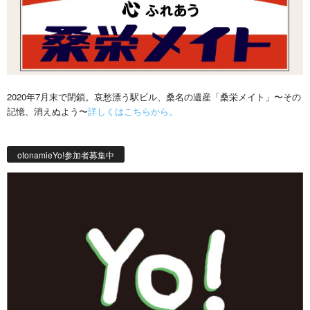
2020年7月末で閉鎖。哀愁漂う駅ビル、桑名の遺産「桑栄メイト」〜その
記憶、消えぬよう〜
詳しくはこちらから。
otonamieYo!参加者募集中