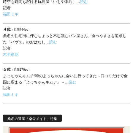
時空も時間も溶ける玩具屋「いもや本店」…
読む
記者
福田ミキ
４位
（月間444pv）
桑名の住宅街に佇むちょっと不思議なパン屋さん、食べやすさを追求し
た「パヴェ」のおはなし…
読む
記者
木全彩花
５位
（月間370pv）
よっちゃんキムチ/噂のよっちゃんに会いに行ってきた～口コミだけで全
国に広まる『よっちゃんキムチ』～…
読む
記者
福田ミキ
桑名の遺産「桑栄メイト」特集