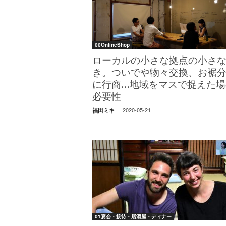
W
E
B
マ
00OnlineShop
ガ
ジ
ローカルの小さな拠点の小さ
ン
き。ついでや物々交換、お裾
-
に行商…地域をマスで捉えた場
O
必要性
T
O
2020-05-21
福田ミキ
-
N
A
M
I
E
（
オ
ト
ナ
ミ
01宴会・接待・居酒屋・ディナー