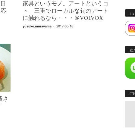
と日
家具というモノ。アートというコ
反応
ト。三重でローカルな旬のアート
In
に触れるなら・・・＠VOLVOX
2017-05-18
yusuke.murayama
-
友
OT
費さ
ビ