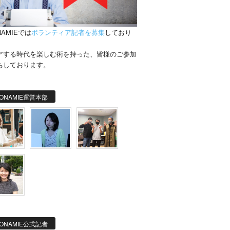
NAMIEでは
ボランティア記者を募集
しており
。
アする時代を楽しむ術を持った、皆様のご参加
ちしております。
ONAMIE運営本部
ONAMIE公式記者