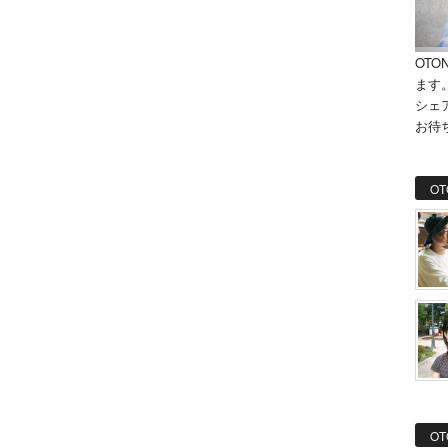
OTO
ます
シェ
お待
OT
OT