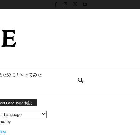
るために！やってみた
lect Language 翻訳
red by
late