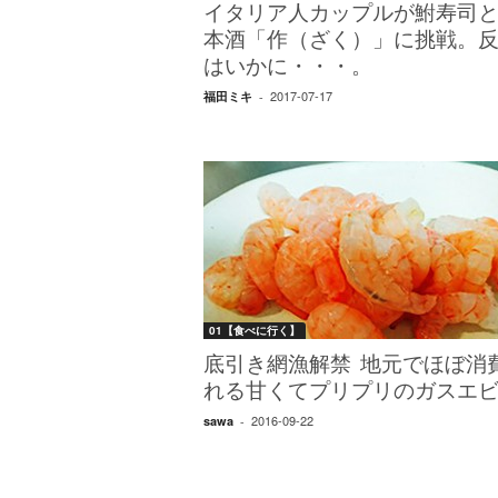
エ
イタリア人カップルが鮒寿司
）
本酒「作（ざく）」に挑戦。
はいかに・・・。
2017-07-17
福田ミキ
-
01【食べに行く】
底引き網漁解禁 地元でほぼ消
れる甘くてプリプリのガスエ
2016-09-22
sawa
-