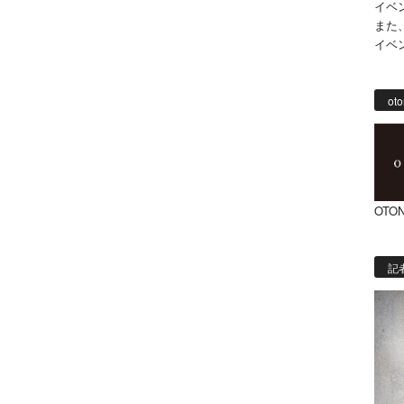
イベ
また
イベ
oto
OTON
記