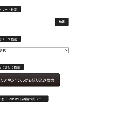
ーワード検索
日
付
付ベース検索
ベ
ー
ス
検
索
らに詳しく検索
いね！Followで新着情報配信中！