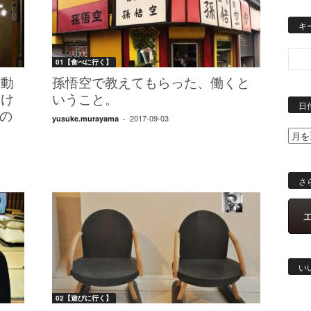
キ
01【食べに行く】
な動
孫悟空で教えてもらった、働くと
分け
いうこと。
日
の
2017-09-03
yusuke.murayama
-
さ
い
02【遊びに行く】