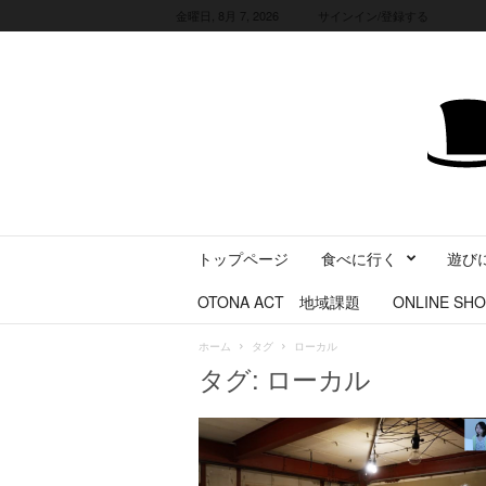
金曜日, 8月 7, 2026
サインイン/登録する
三
トップページ
食べに行く
遊び
重
県
OTONA ACT 地域課題
ONLINE SHO
に
暮
ホーム
タグ
ローカル
ら
タグ: ローカル
す
・
旅
す
る