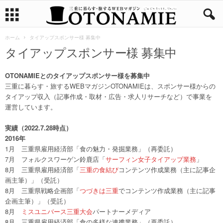
ホーム
タイアップスポンサー様 募集中
タイアップスポンサー様 募集中
OTONAMIEとのタイアップスポンサー様を募集中
三重に暮らす・旅するWEBマガジンOTONAMIEは、スポンサー様からの
タイアップ収入（記事作成・取材・広告・求人リサーチなど）で事業を
運営しています。
実績（2022.7.28時点）
2016年
1月 三重県雇用経済部「食の魅力・発掘業務」（再委託）
7月 フォルクスワーゲン鈴鹿店「
サーフィン女子タイアップ業務
」
8月 三重県雇用経済部「
三重の食結び
コンテンツ作成業務（主に記事企
画主筆）」（受託）
8月 三重県戦略企画部「
つづきは三重
でコンテンツ作成業務（主に記事
企画主筆）」（受託）
8月
ミスユニバース三重大会
パートナーメディア
8月 三重県雇用経済部「食の多様な連携業務」（再委託）