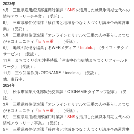
2023年
5月 三重県雇用経済部雇用対策課「
SNS
を活用した就職氷河期世代への
情報アウトリーチ事業」（受託）。
5月 三重県移住促進課「移住者と地域をつなぐ人づくり講座企画運営事
業」（受託）。
5月 三重県移住促進課「オンラインとリアルで三重の人や暮らしとつな
がるコミュニティ「
日々三重
」」（受託）。
9月 地域の記憶を編集するWEBメディア「
totutotu
」（ライフ・テクノ
サービス）（受託）。
11月 まちづくり会社津夢時風「津市中心市街地まちづくりフィールド
ワーク」（受託）。
11月 三ツ知製作所×OTONAMIE「tadaima」（受託）。
他、進行中。
2024年
1月 松阪市産業文化部観光交流課「OTONAMIEタイアップ記事」（受
託）。
3月 三重県移住促進課「オンラインとリアルで三重の人や暮らしとつな
がるコミュニティ「
日々三重
」」（受託）。
5月 三重県雇用経済部雇用対策課「
SNS
を活用した就職氷河期世代への
情報アウトリーチ事業」（受託）。
5月 三重県移住促進課「移住者と地域をつなぐ人づくり講座企画運営事