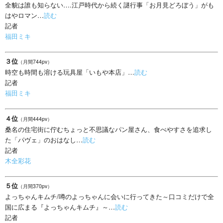
全貌は誰も知らない….江戸時代から続く謎行事「お月見どろぼう」がも
はやロマン…
読む
記者
福田ミキ
３位
（月間744pv）
時空も時間も溶ける玩具屋「いもや本店」…
読む
記者
福田ミキ
４位
（月間444pv）
桑名の住宅街に佇むちょっと不思議なパン屋さん、食べやすさを追求し
た「パヴェ」のおはなし…
読む
記者
木全彩花
５位
（月間370pv）
よっちゃんキムチ/噂のよっちゃんに会いに行ってきた～口コミだけで全
国に広まる『よっちゃんキムチ』～…
読む
記者