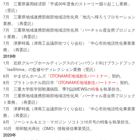
7月 三重県雇用経済部「平成30年度食のストーリー掘り起こし業務」
（受託）
7月 三重県地域連携部南部地域活性化局「地元へ帰ろうプロモーション
業務」（再委託）
7月 三重県地域連携部南部地域活性化局「バーチャル度会県プロジェク
ト業務」（再委託）
7月 津夢時風（津商工会議所街づくり会社）「中心市街地活性化事業業
務」（再委託）
2019年
1月 近鉄グループホールディングスのインバウンド向けブランドブック
「IseShima」の監修やディレクション業務（受託）
6月 やまぜんホームズ「
OTONAMIE地域創生パートナー
」契約。
8月 プラトンホテル四日市「
OTONAMIE地域創生パートナー
」契約。
7月 三重大学医学部附属病院、季刊誌MEWSの
特集
を執筆担当。
7月 三重県地域連携部南部地域活性化局「バーチャル度会県プロジェク
ト業務」（再委託）
7月 津夢時風（津商工会議所街づくり会社）「中心市街地活性化事業業
務」（再委託）
9月 ソーシャル＆エコ・マガジン ソコトコ10月号の特集を執筆担当。
10月 明和観光商社（DMO）情報発信事業受託。
2020年