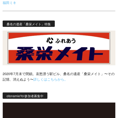
福田ミキ
桑名の遺産「桑栄メイト」特集
2020年7月末で閉鎖。哀愁漂う駅ビル、桑名の遺産「桑栄メイト」〜その
記憶、消えぬよう〜
詳しくはこちらから。
otonamieYo!参加者募集中