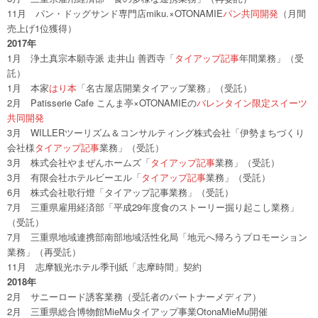
11月 パン・ドッグサンド専門店miku.×OTONAMIE
パン共同開発
（月間
売上げ1位獲得）
2017年
1月 浄土真宗本願寺派 走井山 善西寺「
タイアップ記事
年間業務」（受
託）
1月 本家
はり本
「名古屋店開業タイアップ業務」（受託）
2月 Patisserie Cafe こんま亭×OTONAMIEの
バレンタイン限定スイーツ
共同開発
3月 WILLERツーリズム＆コンサルティング株式会社「伊勢まちづくり
会社様
タイアップ記事
業務」（受託）
3月 株式会社やまぜんホームズ「
タイアップ記事
業務」（受託）
3月 有限会社ホテルビーエル「
タイアップ記事
業務」（受託）
6月 株式会社歌行燈「タイアップ記事業務」（受託）
7月 三重県雇用経済部「平成29年度食のストーリー掘り起こし業務」
（受託）
7月 三重県地域連携部南部地域活性化局「地元へ帰ろうプロモーション
業務」（再受託）
11月 志摩観光ホテル季刊紙「志摩時間」契約
2018年
2月 サニーロード誘客業務（受託者のパートナーメディア）
2月 三重県総合博物館MieMuタイアップ事業OtonaMieMu開催