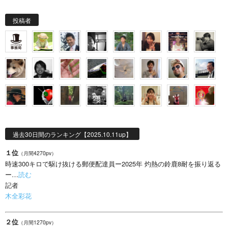
投稿者
過去30日間のランキング【2025.10.11up】
１位
（月間4270pv）
時速300キロで駆け抜ける郵便配達員ー2025年 灼熱の鈴鹿8耐を振り返る
ー…
読む
記者
木全彩花
２位
（月間1270pv）