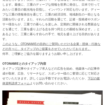
します。最後に、三重のディープな情報を世界に発信し、日本で行って
みたい三番目の観光地を目指し、インバウンド対応も行います。ディー
プな三重の情報発信を通じて、三重の経済活性、地域創生の一助となる
活動を行います。また、それらの活動を通じて、記者・投稿者やスポン
サー様自らが、三重での暮らしを楽しみ、定期的に開催される懇親会な
どを通じて、三重を盛り上げる志を持つ同士との親睦を深めます。」と
あるように、三重に暮らす自らの手で、地元を盛り上げる目的がありま
す。
このような、OTONAMIEの目的にご賛同いただける企業・団体・行政な
どの方々に、タイアップのご提案をさせていただいております。
何卒、ご理解とご協力を賜りますようお願い申し上げます。
OTONAMIEとのタイアップ内容
タイアップ記事やタイアップ求人などの広告を始め、他媒体への記事作
成や取材、広告、リサーチなど、スポンサー様のご要望に応じて対応さ
せていただきます。詳しくはお手数ですがお電話いただくか、
下記の媒
体資料請求フォーム
よりお問い合わせください。