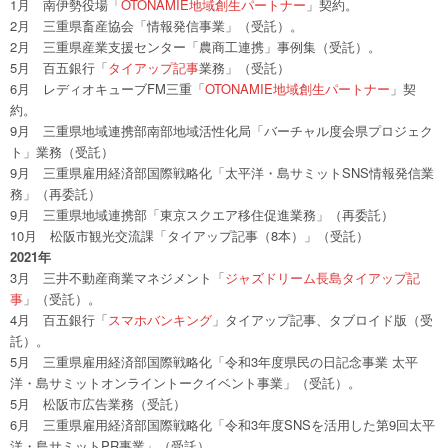
1月 南伊勢役場「
OTONAMIE地域創生パートナー
」契約。
2月 三重県畜産協会「情報発信事業」（受託）。
2月 三重県産業支援センター「農商工連携」事例集（受託）。
5月 百五銀行「
タイアップ記事
業務」（受託）
6月 レディオキューブFM三重「
OTONAMIE地域創生パートナー
」契
約。
9月 三重県地域連携部南部地域活性化局「バーチャル度会県プロジェク
ト」業務（受託）
9月 三重県雇用経済部国際戦略化「太平洋・島サミットSNS情報発信業
務」（再委託）
9月 三重県地域連携部「東京スクエア移住促進業務」（再委託）
10月 松阪市観光交流課「タイアップ記事（8本）」（受託）
2021年
3月 三井不動産商業マネジメント「
ジャズドリーム長島タイアップ記
事
」（受託）。
4月 百五銀行「
スマホバンキング
」タイアップ記事、タブロイド版（受
託）。
5月 三重県雇用経済部国際戦略化「令和3年度県民の日記念事業 太平
洋・島サミットオンライントークイベント事業」（受託）。
5月 松阪市広告業務（受託）
6月 三重県雇用経済部国際戦略化「令和3年度SNSを活用した第9回太平
洋・島サミットPR事業」（受託）。