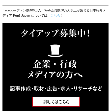
Facebookファン数400万人、Web会員数50万人以上が集まる日本紹介メ
ディア
Fun! Japan
については、
こちら
！