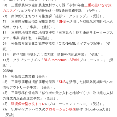
6月 三重県農林水産部農山漁村づくり課「令和3年度
三重の里いなか旅
のススメ
ウェブサイト記事作成・情報発信業務委託」（受託）。
7月 南伊勢町まちづくり推進課「撮影ワークショップ」（受託）。
7月 三重県雇用経済部雇用対策課「
SNS
を活用した就職氷河期世代への
情報アウトリーチ事業」（受託）。
8月 三重県地域連携部地域支援課「三重暮らし魅力発信サポーターズス
クエア事業 講師他」（再委託）。
9月 松阪市産業文化部観光交流課「OTONAMIEタイアップ記事」（受
託）。
11月 南伊勢町地域おこし協力隊「情報発信育成事業」（受託）。
11月 クラブツーリズム「
BUS toronomie JAPAN
プロモーション」（受
託）。
2022年
1月 松阪市広告業務（受託）
3月 三重県雇用経済部雇用対策課「
SNS
を活用した就職氷河期世代への
情報アウトリーチ事業」（受託）。
4月 三重県移住促進課「移住者の受け入れと地域づくりに取り組む人材
の育成講座企画運営事業」（受託）。
4月
環境保全型水洗トイレ
のプロモーション（アルコ）（受託）。
7月 SUPやゲストハウスの
プロモーション映像
制作（RocaRoca大台）
（受託）