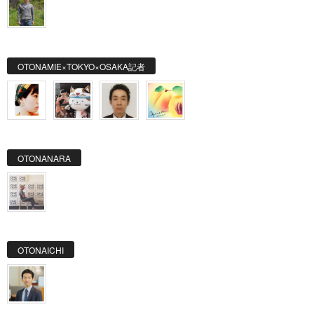
OTONAMIE×TOKYO×OSAKA記者
OTONANARA
OTONAICHI