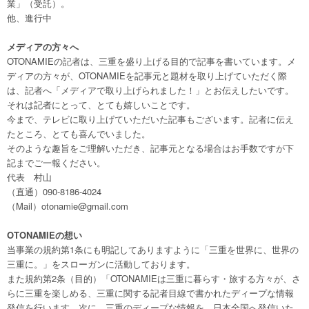
業」（受託）。
他、進行中
メディアの方々へ
OTONAMIEの記者は、三重を盛り上げる目的で記事を書いています。メ
ディアの方々が、OTONAMIEを記事元と題材を取り上げていただく際
は、記者へ「メディアで取り上げられました！」とお伝えしたいです。
それは記者にとって、とても嬉しいことです。
今まで、テレビに取り上げていただいた記事もございます。記者に伝え
たところ、とても喜んでいました。
そのような趣旨をご理解いただき、記事元となる場合はお手数ですが下
記までご一報ください。
代表 村山
（直通）090-8186-4024
（Mail）otonamie@gmail.com
OTONAMIE
の想い
当事業の規約第1条にも明記してありますように「三重を世界に、世界の
三重に。」をスローガンに活動しております。
また規約第2条（目的）「OTONAMIEは三重に暮らす・旅する方々が、さ
らに三重を楽しめる、三重に関する記者目線で書かれたディープな情報
発信を行います。次に、三重のディープな情報を、日本全国へ発信いた