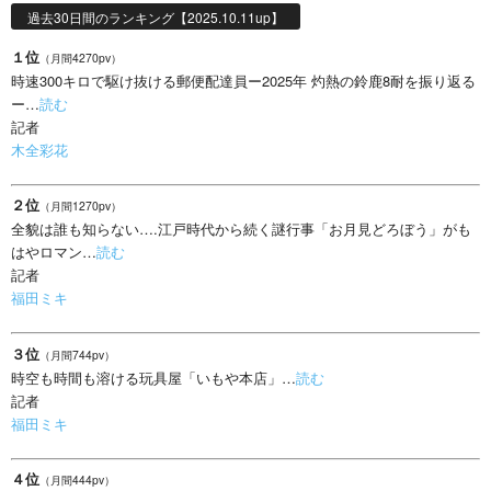
過去30日間のランキング【2025.10.11up】
１位
（月間4270pv）
時速300キロで駆け抜ける郵便配達員ー2025年 灼熱の鈴鹿8耐を振り返る
ー…
読む
記者
木全彩花
２位
（月間1270pv）
全貌は誰も知らない….江戸時代から続く謎行事「お月見どろぼう」がも
はやロマン…
読む
記者
福田ミキ
３位
（月間744pv）
時空も時間も溶ける玩具屋「いもや本店」…
読む
記者
福田ミキ
４位
（月間444pv）