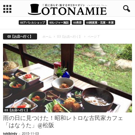
03アパレルショップ
03レジャー施設
03美容
03雑貨屋・花屋・本屋
03【お店へ行く】
ホーム
03【お店へ行く】
ページ 7
03【お店へ行く】
雨の日に見つけた！昭和レトロな古民家カフェ
「はなうた」@松阪
2015-11-03
tokibirdy
-