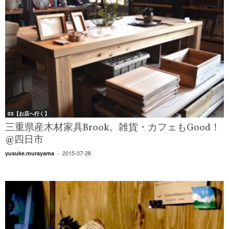
03【お店へ行く】
三重県産木材家具Brook。雑貨・カフェもGood！
@四日市
2015-07-28
yusuke.murayama
-