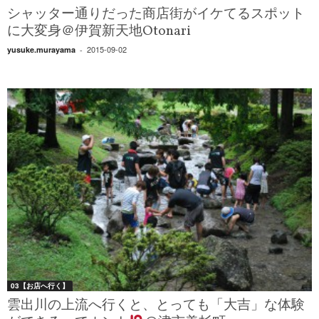
シャッター通りだった商店街がイケてるスポット
に大変身＠伊賀新天地Otonari
2015-09-02
yusuke.murayama
-
03【お店へ行く】
雲出川の上流へ行くと、とっても「大吉」な体験