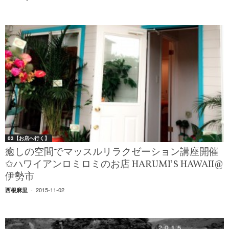
03【お店へ行く】
癒しの空間でマッスルリラクゼーション講座開催
✩ハワイアンロミロミのお店 HARUMI’S HAWAII@
伊勢市
2015-11-02
西根麻里
-