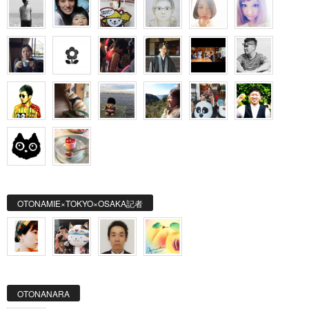
OTONAMIE×TOKYO×OSAKA記者
OTONANARA