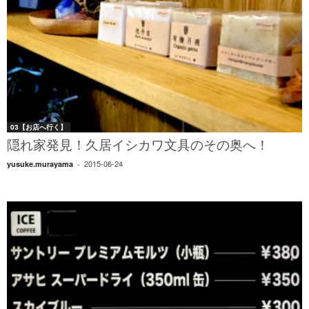
03【お店へ行く】
隠れ家発見！久居イシカワ文具のその奥へ！
2015-06-24
yusuke.murayama
-