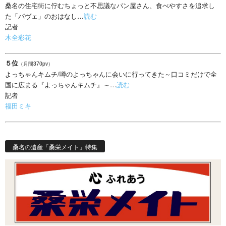
桑名の住宅街に佇むちょっと不思議なパン屋さん、食べやすさを追求し
た「パヴェ」のおはなし…
読む
記者
木全彩花
５位
（月間370pv）
よっちゃんキムチ/噂のよっちゃんに会いに行ってきた～口コミだけで全
国に広まる『よっちゃんキムチ』～…
読む
記者
福田ミキ
桑名の遺産「桑栄メイト」特集