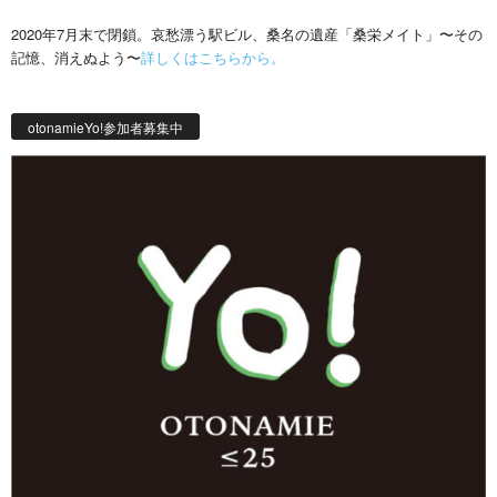
2020年7月末で閉鎖。哀愁漂う駅ビル、桑名の遺産「桑栄メイト」〜その
記憶、消えぬよう〜
詳しくはこちらから。
otonamieYo!参加者募集中