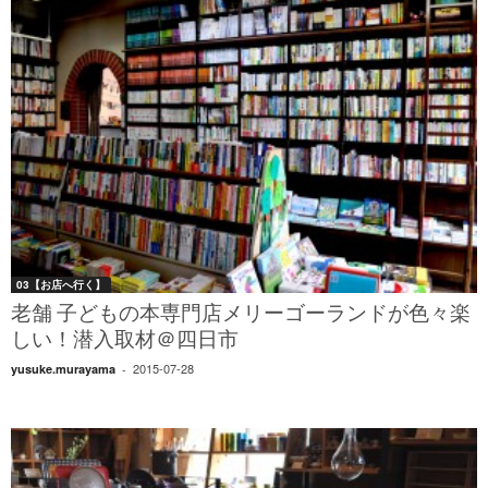
03【お店へ行く】
老舗 子どもの本専門店メリーゴーランドが色々楽
しい！潜入取材＠四日市
2015-07-28
yusuke.murayama
-