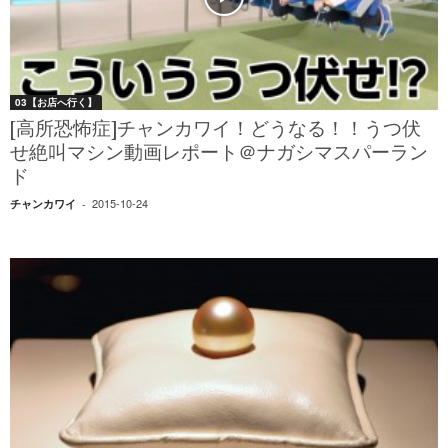
03【お店へ行く】
[高所恐怖症]チャンカワイ！どうなる！！うつ伏
せ絶叫マシン動画レポート＠ナガシマスパーラン
ド
2015-10-24
チャンカワイ
-