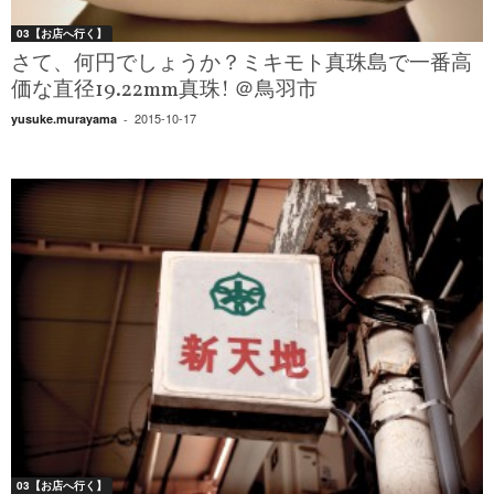
03【お店へ行く】
さて、何円でしょうか？ミキモト真珠島で一番高
価な直径19.22mm真珠! ＠鳥羽市
2015-10-17
yusuke.murayama
-
03【お店へ行く】