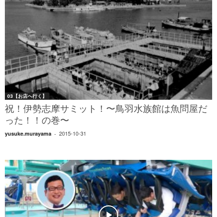
03【お店へ行く】
祝！伊勢志摩サミット！〜鳥羽水族館は魚問屋だ
った！！の巻〜
2015-10-31
yusuke.murayama
-