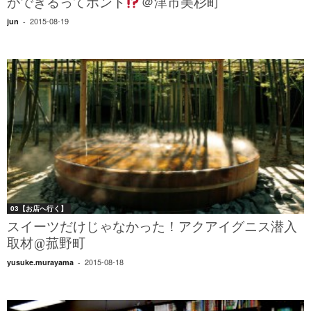
ができるってホント
＠津市美杉町
2015-08-19
jun
-
03【お店へ行く】
スイーツだけじゃなかった！アクアイグニス潜入
取材@菰野町
2015-08-18
yusuke.murayama
-