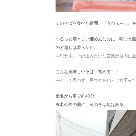
エ
）
そのそばを食べた瞬間、「うわぁ～っ、キ
つるっと瑞々しい細めんなのに、噛むと
のど越しは滑らかだ。
―思わず、そば通みたいな言葉が脳内に
こんな美味しいそば、初めて！！
―そして思わず、男ウケをねらう女子み
桑名から車で約40分。
養老公園の麓に、そのそば処はある。