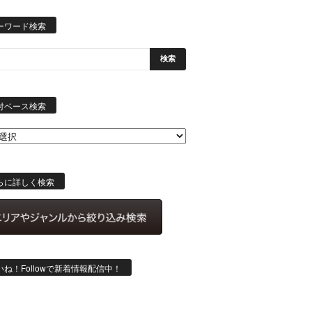
ーワード検索
日
付
付ベース検索
ベ
ー
ス
検
索
らに詳しく検索
いね！Followで新着情報配信中！