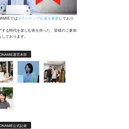
NAMIEでは
ボランティア記者を募集
しており
。
アする時代を楽しむ術を持った、皆様のご参加
ちしております。
ONAMIE運営本部
ONAMIE公式記者