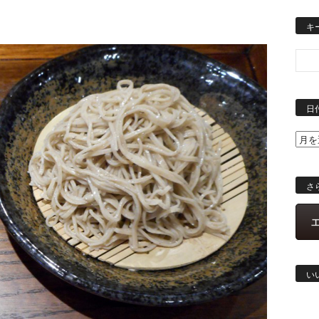
キ
日
さ
い