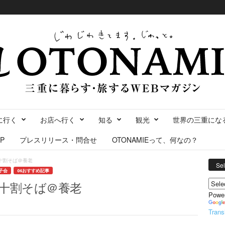
に行く
お店へ行く
知る
観光
世界の三重にな
P
プレスリリース・問合せ
OTONAMIEって、何なの？
十割そば＠養老
Se
子会
06おすすめ記事
十割そば＠養老
Powe
Trans