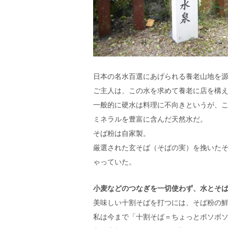
日本の名水百選にあげられる養老山地を
ご主人は、この水を求めて養老に店を構
一般的に硬水は料理に不向きというが、この
ミネラルを豊富に含んだ天然水だ。
そば粉は自家製。
厳選された玄そば（そばの実）を挽いた
ゃっていた。
小麦などのつなぎを一切使わず、水とそ
美味しい十割そばを打つには、そば粉の
私は今まで「十割そば＝ちょっとボソボ