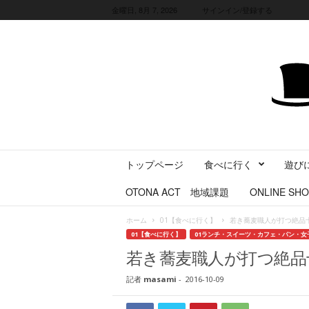
金曜日, 8月 7, 2026
サインイン/登録する
三
トップページ
食べに行く
遊び
重
県
OTONA ACT 地域課題
ONLINE SHO
に
暮
ホーム
01【食べに行く】
若き蕎麦職人が打つ絶品
ら
01【食べに行く】
01ランチ・スイーツ・カフェ・パン・女
す
若き蕎麦職人が打つ絶品
・
旅
記者
masami
-
2016-10-09
す
る