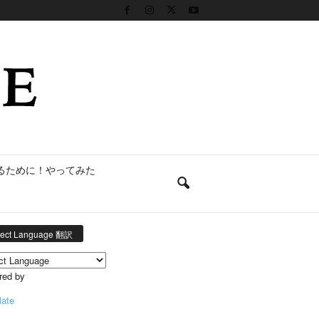
るために！やってみた
lect Language 翻訳
red by
late