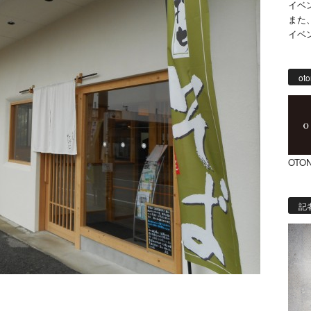
イベ
また
イベ
oto
OTON
記