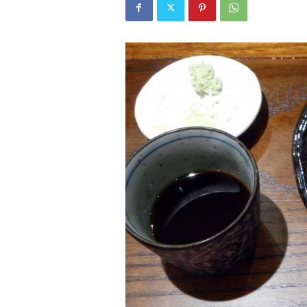
W
E
B
マ
ガ
ジ
ン
-
O
T
O
N
A
M
I
E
（
オ
ト
ナ
ミ