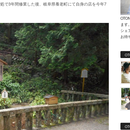
処で3年間修業した後、岐阜県養老町にて自身の店を今年7
OTO
ます
シェ
お待
OT
OT