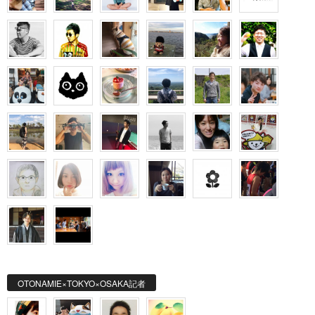
OTONAMIE×TOKYO×OSAKA記者