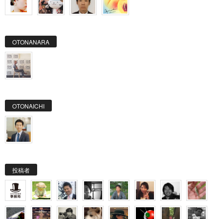
OTONANARA
OTONAICHI
投稿者