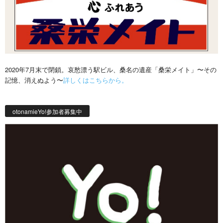
2020年7月末で閉鎖。哀愁漂う駅ビル、桑名の遺産「桑栄メイト」〜その
記憶、消えぬよう〜
詳しくはこちらから。
otonamieYo!参加者募集中