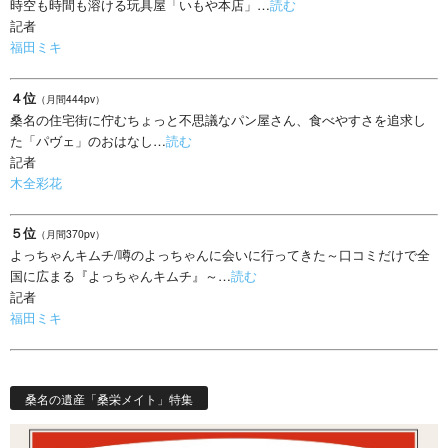
時空も時間も溶ける玩具屋「いもや本店」…
読む
記者
福田ミキ
４位
（月間444pv）
桑名の住宅街に佇むちょっと不思議なパン屋さん、食べやすさを追求し
た「パヴェ」のおはなし…
読む
記者
木全彩花
５位
（月間370pv）
よっちゃんキムチ/噂のよっちゃんに会いに行ってきた～口コミだけで全
国に広まる『よっちゃんキムチ』～…
読む
記者
福田ミキ
桑名の遺産「桑栄メイト」特集