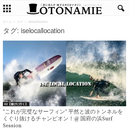
ホーム
タグ
Iselocallocation
タグ: iselocallocation
02【遊びに行く】
”これが完璧なサーフィン” 平然と波のトンネルを
くぐり抜けるチャンピオン！@ 国府の浜Surf
Session