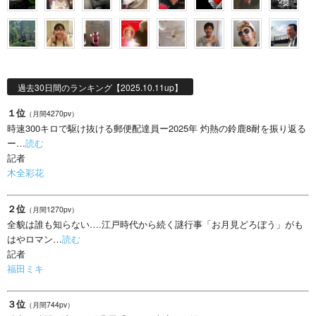
過去30日間のランキング【2025.10.11up】
１位
（月間4270pv）
時速300キロで駆け抜ける郵便配達員ー2025年 灼熱の鈴鹿8耐を振り返る
ー…
読む
記者
木全彩花
２位
（月間1270pv）
全貌は誰も知らない….江戸時代から続く謎行事「お月見どろぼう」がも
はやロマン…
読む
記者
福田ミキ
３位
（月間744pv）