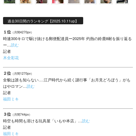
過去30日間のランキング【2025.10.11up】
１位
（月間4270pv）
時速300キロで駆け抜ける郵便配達員ー2025年 灼熱の鈴鹿8耐を振り返る
ー…
読む
記者
木全彩花
２位
（月間1270pv）
全貌は誰も知らない….江戸時代から続く謎行事「お月見どろぼう」がも
はやロマン…
読む
記者
福田ミキ
３位
（月間744pv）
時空も時間も溶ける玩具屋「いもや本店」…
読む
記者
福田ミキ