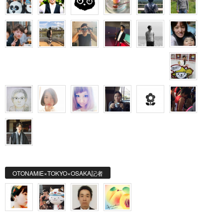
OTONAMIE×TOKYO×OSAKA記者