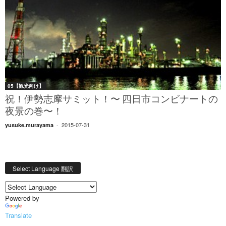
05【観光向け】
祝！伊勢志摩サミット！〜 四日市コンビナートの
夜景の巻〜！
2015-07-31
yusuke.murayama
-
Select Language 翻訳
Powered by
Translate