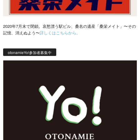
2020年7月末で閉鎖。哀愁漂う駅ビル、桑名の遺産「桑栄メイト」〜その
記憶、消えぬよう〜
詳しくはこちらから。
otonamieYo!参加者募集中