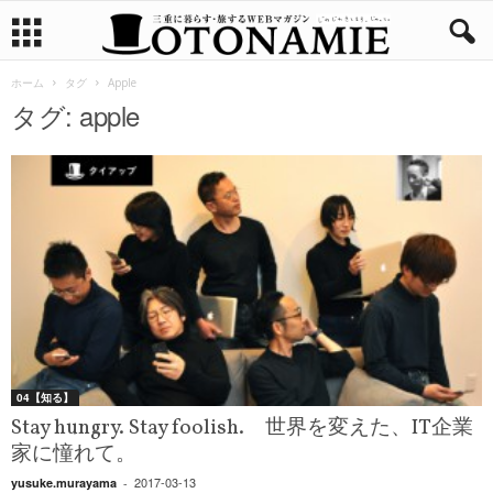
ホーム
タグ
Apple
タグ: apple
04【知る】
Stay hungry. Stay foolish. 世界を変えた、IT企業
家に憧れて。
2017-03-13
yusuke.murayama
-