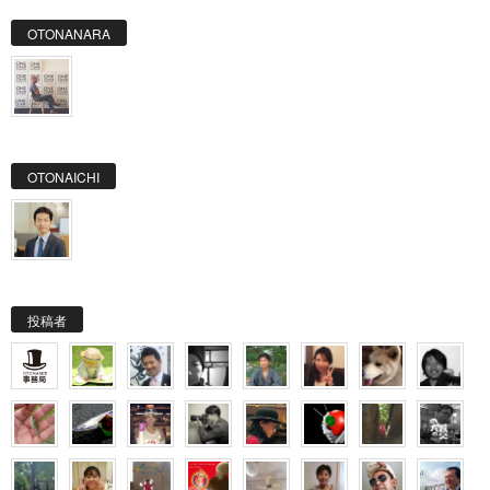
OTONANARA
OTONAICHI
投稿者