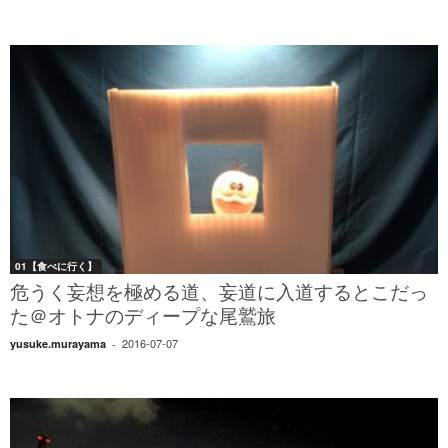
01【食べに行く】
危うく妄想を極める道、妄道に入道するとこだっ
た＠オトナのディープな尾鷲旅
2016-07-07
yusuke.murayama
-