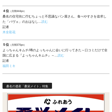
４位
（月間444pv）
桑名の住宅街に佇むちょっと不思議なパン屋さん、食べやすさを追求し
た「パヴェ」のおはなし…
読む
記者
木全彩花
５位
（月間370pv）
よっちゃんキムチ/噂のよっちゃんに会いに行ってきた～口コミだけで全
国に広まる『よっちゃんキムチ』～…
読む
記者
福田ミキ
桑名の遺産「桑栄メイト」特集