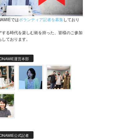
NAMIEでは
ボランティア記者を募集
しており
。
アする時代を楽しむ術を持った、皆様のご参加
ちしております。
ONAMIE運営本部
ONAMIE公式記者