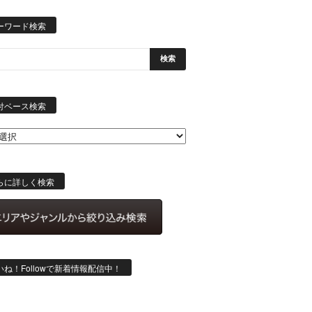
ーワード検索
日
付
付ベース検索
ベ
ー
ス
検
索
らに詳しく検索
いね！Followで新着情報配信中！