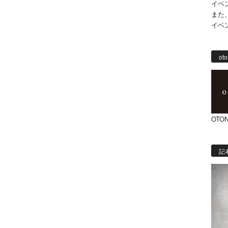
イベ
また
イベ
oto
OTON
記