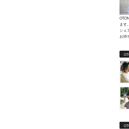
OTO
ます
シェ
お待
OT
OT