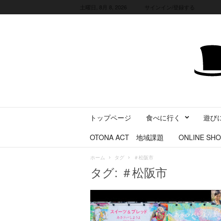
土曜日, 8月 8, 2026
サインイン/登録する
三
トップページ
食べに行く
遊び
重
県
OTONA ACT 地域課題
ONLINE SHO
に
暮
ホーム
タグ
＃松阪市
ら
タグ: ＃松阪市
す
・
旅
す
る