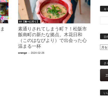
キ
01【食べに行く】
のま
素通りされてしまう町？！松阪市
飯南町の新たな拠点、木花日和
日
（このはなびより）で出会った心
温まる一杯
2024-02-26
orange
-
さ
い