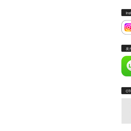
In
友
OT