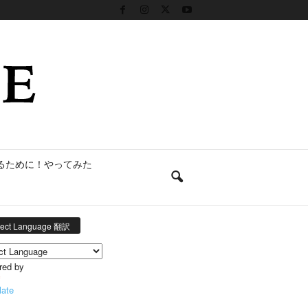
るために！やってみた
lect Language 翻訳
red by
late