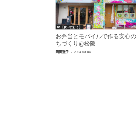
W
E
B
マ
01【食べに行く】
ガ
ジ
お弁当とモバイルで作る安心
ン
ちづくり@松阪
-
2024-03-04
岡田聖子
-
O
T
O
N
A
M
I
E
（
オ
ト
ナ
ミ