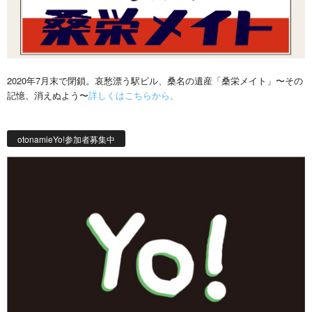
2020年7月末で閉鎖。哀愁漂う駅ビル、桑名の遺産「桑栄メイト」〜その
記憶、消えぬよう〜
詳しくはこちらから。
otonamieYo!参加者募集中