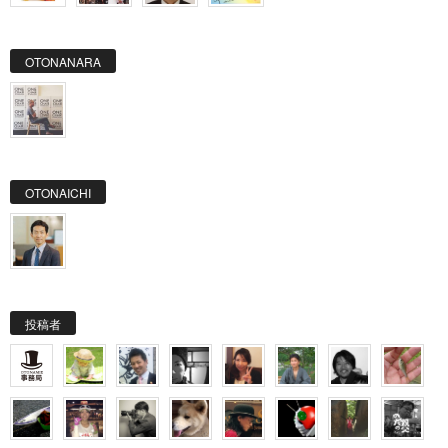
OTONANARA
OTONAICHI
投稿者