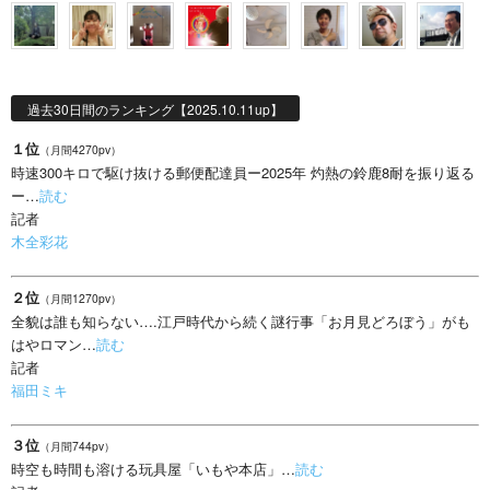
過去30日間のランキング【2025.10.11up】
１位
（月間4270pv）
時速300キロで駆け抜ける郵便配達員ー2025年 灼熱の鈴鹿8耐を振り返る
ー…
読む
記者
木全彩花
２位
（月間1270pv）
全貌は誰も知らない….江戸時代から続く謎行事「お月見どろぼう」がも
はやロマン…
読む
記者
福田ミキ
３位
（月間744pv）
時空も時間も溶ける玩具屋「いもや本店」…
読む