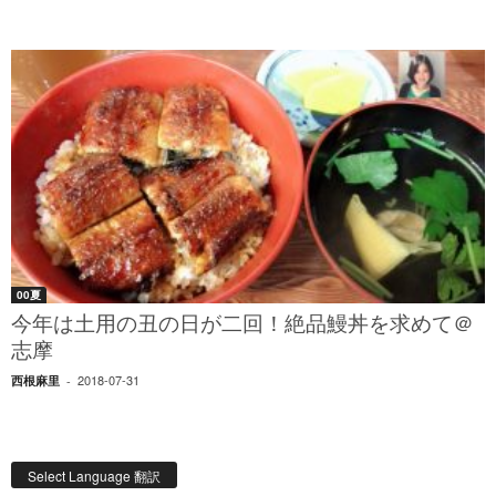
00夏
今年は土用の丑の日が二回！絶品鰻丼を求めて＠
志摩
2018-07-31
西根麻里
-
Select Language 翻訳