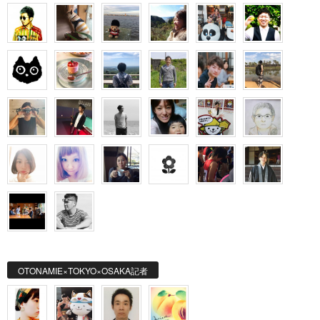
OTONAMIE×TOKYO×OSAKA記者