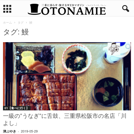
ホーム
タグ
鰻
タグ: 鰻
01【食べに行く】
一級の”うなぎ”に舌鼓、三重県松阪市の名店「川
よし」
2019-05-29
津ぶやき
-