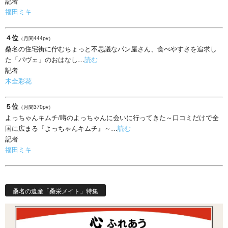
記者
福田ミキ
４位
（月間444pv）
桑名の住宅街に佇むちょっと不思議なパン屋さん、食べやすさを追求し
た「パヴェ」のおはなし…
読む
記者
木全彩花
５位
（月間370pv）
よっちゃんキムチ/噂のよっちゃんに会いに行ってきた～口コミだけで全
国に広まる『よっちゃんキムチ』～…
読む
記者
福田ミキ
桑名の遺産「桑栄メイト」特集