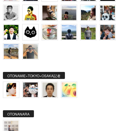
OTONAMIE×TOKYO×OSAKA記者
OTONANARA