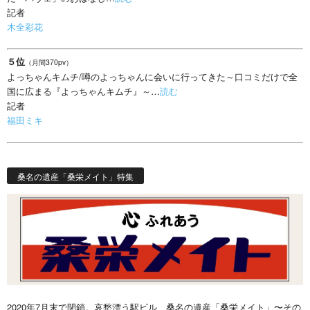
記者
木全彩花
５位
（月間370pv）
よっちゃんキムチ/噂のよっちゃんに会いに行ってきた～口コミだけで全
国に広まる『よっちゃんキムチ』～…
読む
記者
福田ミキ
桑名の遺産「桑栄メイト」特集
2020年7月末で閉鎖。哀愁漂う駅ビル、桑名の遺産「桑栄メイト」〜その