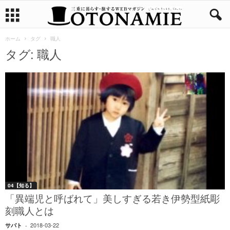
ホーム
タグ
職人
タグ: 職人
04【知る】
「異端児と呼ばれて」美しすぎる若き伊勢型紙彫
刻職人とは
2018-03-22
サバト
-