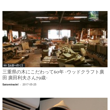
03【お店へ行く】
三重県の木にこだわって60年 -ウッドクラフト廣
田 廣田利夫さん79歳-
2017-05-25
Satomiracle!
-