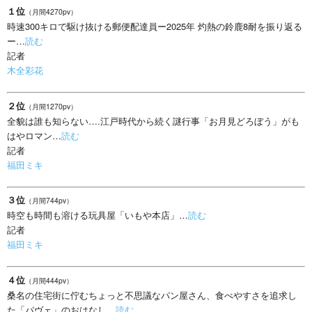
１位
（月間4270pv）
時速300キロで駆け抜ける郵便配達員ー2025年 灼熱の鈴鹿8耐を振り返る
ー…
読む
記者
木全彩花
２位
（月間1270pv）
全貌は誰も知らない….江戸時代から続く謎行事「お月見どろぼう」がも
はやロマン…
読む
記者
福田ミキ
３位
（月間744pv）
時空も時間も溶ける玩具屋「いもや本店」…
読む
記者
福田ミキ
４位
（月間444pv）
桑名の住宅街に佇むちょっと不思議なパン屋さん、食べやすさを追求し
た「パヴェ」のおはなし…
読む