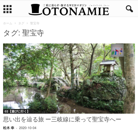
ホーム
タグ
聖宝寺
タグ: 聖宝寺
02【遊びに行く】
思い出を辿る旅 ー三岐線に乗って聖宝寺へー
2020-10-04
松木 幸
-