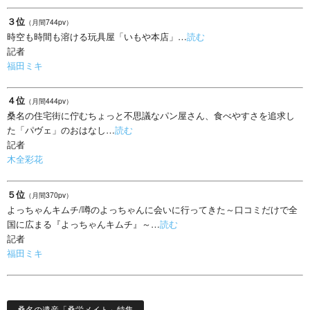
３位
（月間744pv）
時空も時間も溶ける玩具屋「いもや本店」…
読む
記者
福田ミキ
４位
（月間444pv）
桑名の住宅街に佇むちょっと不思議なパン屋さん、食べやすさを追求し
た「パヴェ」のおはなし…
読む
記者
木全彩花
５位
（月間370pv）
よっちゃんキムチ/噂のよっちゃんに会いに行ってきた～口コミだけで全
国に広まる『よっちゃんキムチ』～…
読む
記者
福田ミキ
桑名の遺産「桑栄メイト」特集