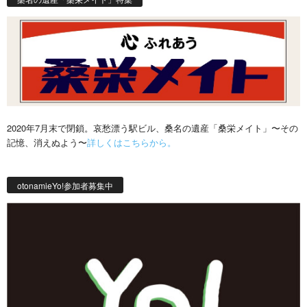
2020年7月末で閉鎖。哀愁漂う駅ビル、桑名の遺産「桑栄メイト」〜その
記憶、消えぬよう〜
詳しくはこちらから。
otonamieYo!参加者募集中