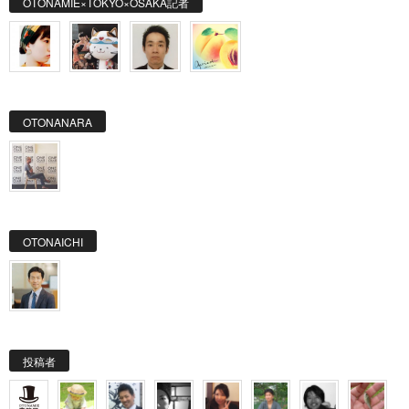
OTONAMIE×TOKYO×OSAKA記者
OTONANARA
OTONAICHI
投稿者