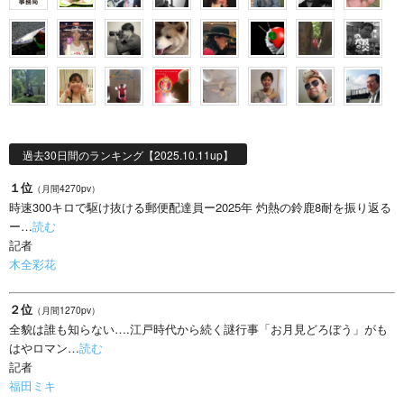
過去30日間のランキング【2025.10.11up】
１位
（月間4270pv）
時速300キロで駆け抜ける郵便配達員ー2025年 灼熱の鈴鹿8耐を振り返る
ー…
読む
記者
木全彩花
２位
（月間1270pv）
全貌は誰も知らない….江戸時代から続く謎行事「お月見どろぼう」がも
はやロマン…
読む
記者
福田ミキ