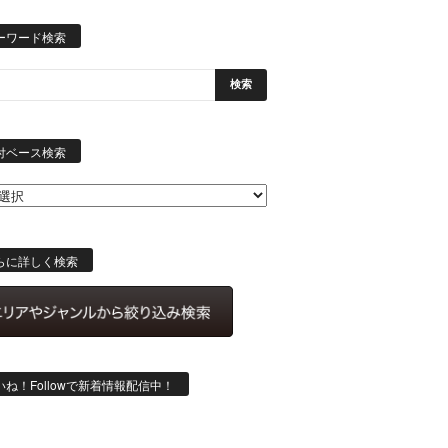
ーワード検索
日
付
付ベース検索
ベ
ー
ス
検
索
らに詳しく検索
いね！Followで新着情報配信中！