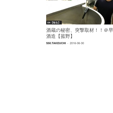
W
E
B
マ
04【知る】
ガ
ジ
酒蔵の秘密、突撃取材！！＠
ン
酒造【菰野】
-
2016-06-30
S50.TAKEUCHI
-
O
T
O
N
A
M
I
E
（
オ
ト
ナ
ミ