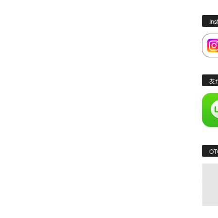
In
友
OT