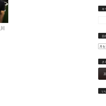
キ
早川
日
さ
い