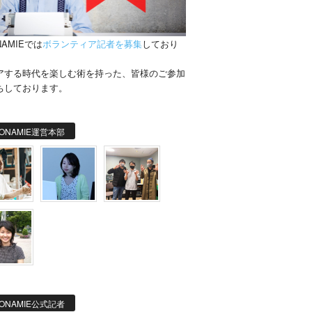
NAMIEでは
ボランティア記者を募集
しており
。
アする時代を楽しむ術を持った、皆様のご参加
ちしております。
ONAMIE運営本部
ONAMIE公式記者