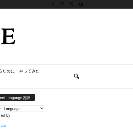
るために！やってみた
lect Language 翻訳
red by
late