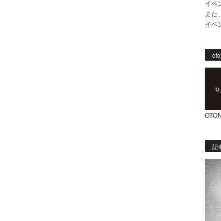
イベ
また
イベ
oto
OTON
記