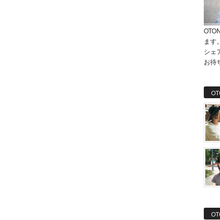
OTO
ます
シェ
お待
OT
OT