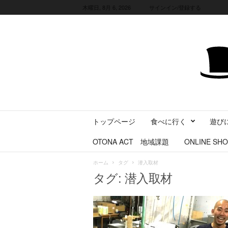
木曜日, 8月 6, 2026
サインイン/登録する
三
トップページ
食べに行く
遊び
重
県
OTONA ACT 地域課題
ONLINE SHO
に
暮
ホーム
タグ
潜入取材
ら
タグ: 潜入取材
す
・
旅
す
る