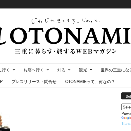
に行く
お店へ行く
知る
観光
世界の三重にな
P
プレスリリース・問合せ
OTONAMIEって、何なの？
Se
Powe
Trans