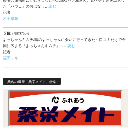
た「パヴェ」のおはなし…
読む
記者
木全彩花
５位
（月間370pv）
よっちゃんキムチ/噂のよっちゃんに会いに行ってきた～口コミだけで全
国に広まる『よっちゃんキムチ』～…
読む
記者
福田ミキ
桑名の遺産「桑栄メイト」特集