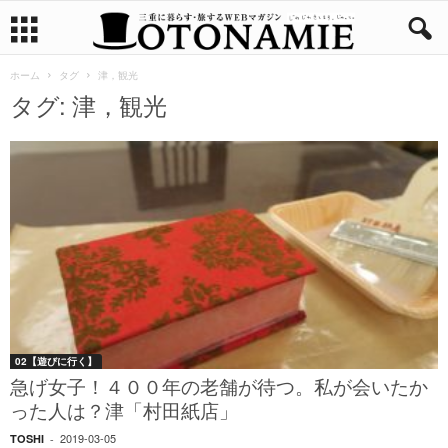
ホーム
タグ
津，観光
タグ: 津，観光
02【遊びに行く】
急げ女子！４００年の老舗が待つ。私が会いたか
った人は？津「村田紙店」
2019-03-05
TOSHI
-