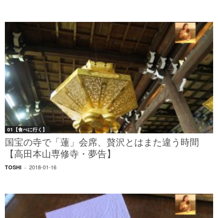
01【食べに行く】
国宝の寺で「蓮」会席、贅沢とはまた違う時間
【高田本山専修寺・夢告】
2018-01-16
TOSHI
-