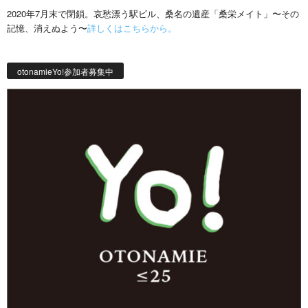
2020年7月末で閉鎖。哀愁漂う駅ビル、桑名の遺産「桑栄メイト」〜その
記憶、消えぬよう〜
詳しくはこちらから。
otonamieYo!参加者募集中