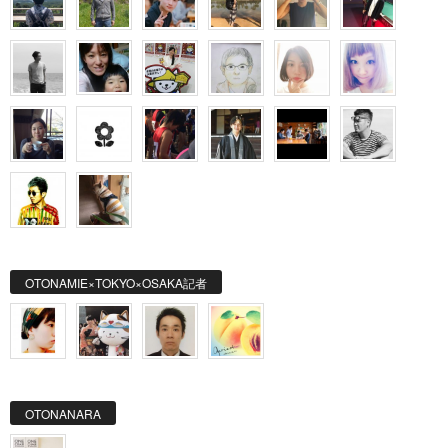
OTONAMIE×TOKYO×OSAKA記者
OTONANARA