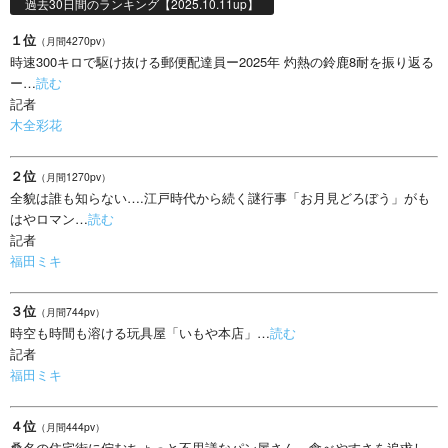
過去30日間のランキング【2025.10.11up】
１位
（月間4270pv）
時速300キロで駆け抜ける郵便配達員ー2025年 灼熱の鈴鹿8耐を振り返る
ー…
読む
記者
木全彩花
２位
（月間1270pv）
全貌は誰も知らない….江戸時代から続く謎行事「お月見どろぼう」がも
はやロマン…
読む
記者
福田ミキ
３位
（月間744pv）
時空も時間も溶ける玩具屋「いもや本店」…
読む
記者
福田ミキ
４位
（月間444pv）
桑名の住宅街に佇むちょっと不思議なパン屋さん、食べやすさを追求し