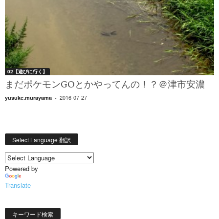
02【遊びに行く】
まだポケモンGOとかやってんの！？＠津市安濃
2016-07-27
yusuke.murayama
-
Select Language 翻訳
Powered by
Translate
キーワード検索