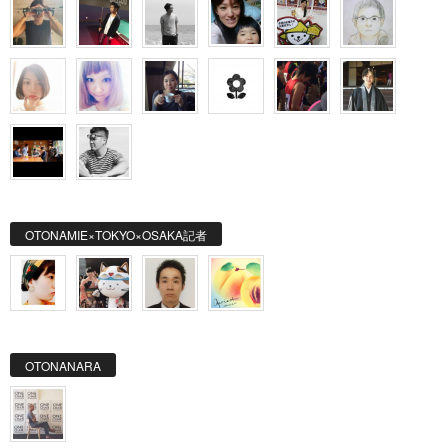
OTONAMIE×TOKYO×OSAKA記者
OTONANARA