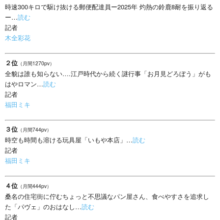
時速300キロで駆け抜ける郵便配達員ー2025年 灼熱の鈴鹿8耐を振り返る
ー…
読む
記者
木全彩花
２位
（月間1270pv）
全貌は誰も知らない….江戸時代から続く謎行事「お月見どろぼう」がも
はやロマン…
読む
記者
福田ミキ
３位
（月間744pv）
時空も時間も溶ける玩具屋「いもや本店」…
読む
記者
福田ミキ
４位
（月間444pv）
桑名の住宅街に佇むちょっと不思議なパン屋さん、食べやすさを追求し
た「パヴェ」のおはなし…
読む
記者