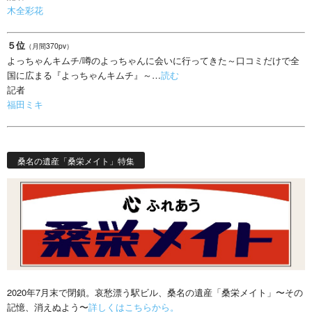
木全彩花
５位
（月間370pv）
よっちゃんキムチ/噂のよっちゃんに会いに行ってきた～口コミだけで全
国に広まる『よっちゃんキムチ』～…
読む
記者
福田ミキ
桑名の遺産「桑栄メイト」特集
2020年7月末で閉鎖。哀愁漂う駅ビル、桑名の遺産「桑栄メイト」〜その
記憶、消えぬよう〜
詳しくはこちらから。