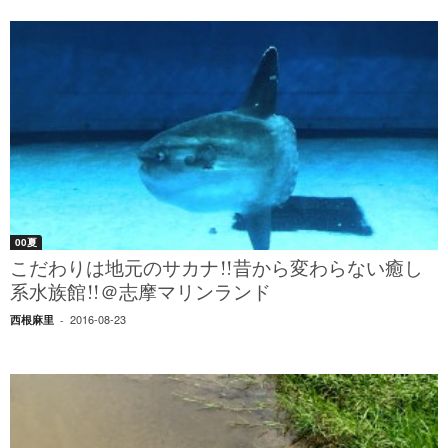
00夏
こだわりは地元のサカナ!!昔から変わらない癒し
系水族館!!＠志摩マリンランド
2016-08-23
西根麻里
-