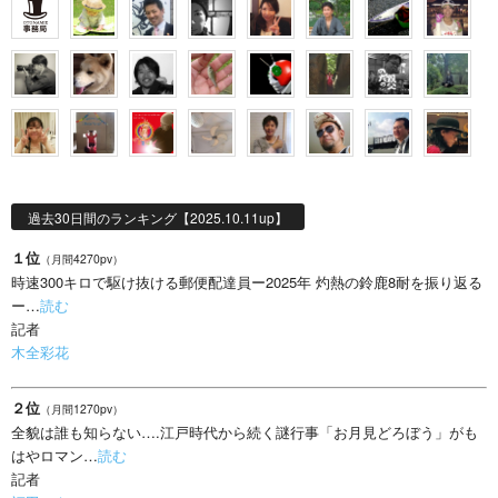
過去30日間のランキング【2025.10.11up】
１位
（月間4270pv）
時速300キロで駆け抜ける郵便配達員ー2025年 灼熱の鈴鹿8耐を振り返る
ー…
読む
記者
木全彩花
２位
（月間1270pv）
全貌は誰も知らない….江戸時代から続く謎行事「お月見どろぼう」がも
はやロマン…
読む
記者