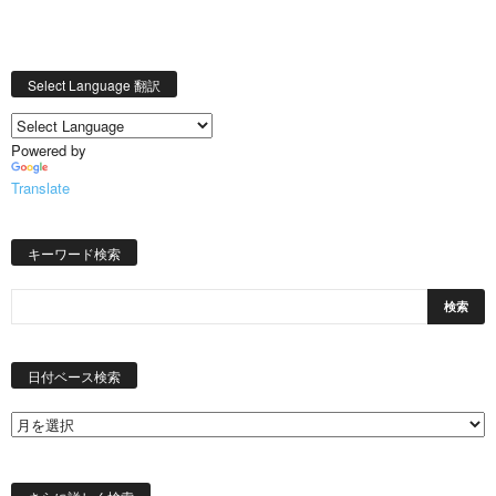
Select Language 翻訳
Powered by
Translate
キーワード検索
日
付
日付ベース検索
ベ
ー
ス
検
索