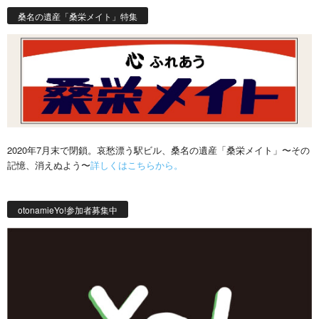
桑名の遺産「桑栄メイト」特集
2020年7月末で閉鎖。哀愁漂う駅ビル、桑名の遺産「桑栄メイト」〜その
記憶、消えぬよう〜
詳しくはこちらから。
otonamieYo!参加者募集中