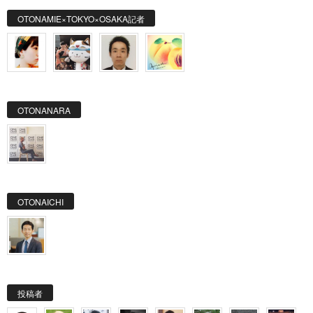
OTONAMIE×TOKYO×OSAKA記者
OTONANARA
OTONAICHI
投稿者