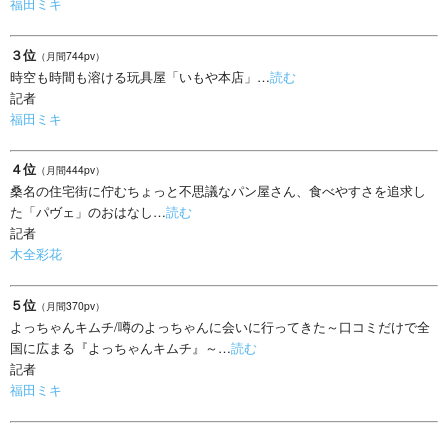
福田ミキ
３位
（月間744pv）
時空も時間も溶ける玩具屋「いもや本店」…
読む
記者
福田ミキ
４位
（月間444pv）
桑名の住宅街に佇むちょっと不思議なパン屋さん、食べやすさを追求し
た「パヴェ」のおはなし…
読む
記者
木全彩花
５位
（月間370pv）
よっちゃんキムチ/噂のよっちゃんに会いに行ってきた～口コミだけで全
国に広まる『よっちゃんキムチ』～…
読む
記者
福田ミキ