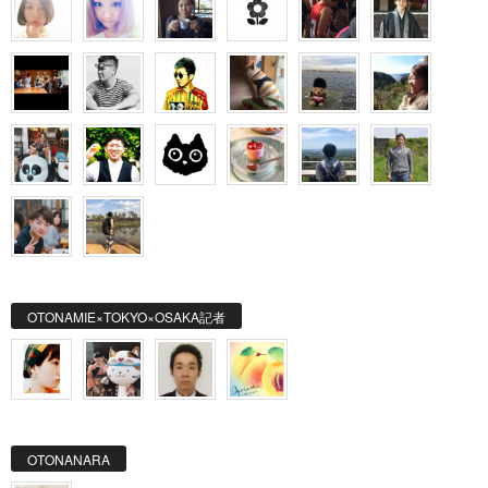
OTONAMIE×TOKYO×OSAKA記者
OTONANARA