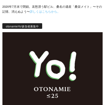
2020年7月末で閉鎖。哀愁漂う駅ビル、桑名の遺産「桑栄メイト」〜その
記憶、消えぬよう〜
詳しくはこちらから。
otonamieYo!参加者募集中