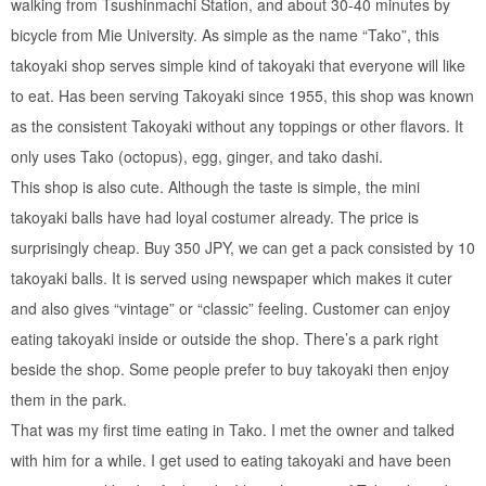
walking from Tsushinmachi Station, and about 30-40 minutes by
bicycle from Mie University. As simple as the name “Tako”, this
takoyaki shop serves simple kind of takoyaki that everyone will like
to eat. Has been serving Takoyaki since 1955, this shop was known
as the consistent Takoyaki without any toppings or other flavors. It
only uses Tako (octopus), egg, ginger, and tako dashi.
This shop is also cute. Although the taste is simple, the mini
takoyaki balls have had loyal costumer already. The price is
surprisingly cheap. Buy 350 JPY, we can get a pack consisted by 10
takoyaki balls. It is served using newspaper which makes it cuter
and also gives “vintage” or “classic” feeling. Customer can enjoy
eating takoyaki inside or outside the shop. There’s a park right
beside the shop. Some people prefer to buy takoyaki then enjoy
them in the park.
That was my first time eating in Tako. I met the owner and talked
with him for a while. I get used to eating takoyaki and have been