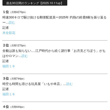
過去30日間のランキング【2025.10.11up】
１位
（月間4270pv）
時速300キロで駆け抜ける郵便配達員ー2025年 灼熱の鈴鹿8耐を振り返る
ー…
読む
記者
木全彩花
２位
（月間1270pv）
全貌は誰も知らない….江戸時代から続く謎行事「お月見どろぼう」がも
はやロマン…
読む
記者
福田ミキ
３位
（月間744pv）
時空も時間も溶ける玩具屋「いもや本店」…
読む
記者
福田ミキ
４位
（月間444pv）