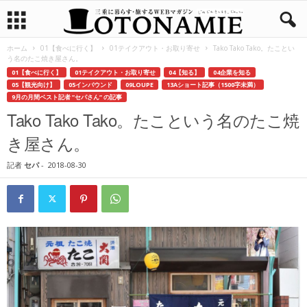
ホーム
01【食べに行く】
01テイクアウト・お取り寄せ
Tako Tako Tako。たことい
う名のたこ焼き屋さん。
01【食べに行く】
01テイクアウト・お取り寄せ
04【知る】
04企業を知る
05【観光向け】
05インバウンド
09LOUPE
13Aショート記事（1500字未満）
9月の月間ベスト記者 ”セパさん” の記事
Tako Tako Tako。たこという名のたこ焼
き屋さん。
記者
セパ
-
2018-08-30