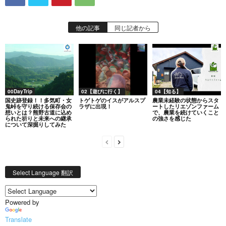
他の記事
同じ記者から
00DayTrip
02【遊びに行く】
04【知る】
国史跡登録！！多気町・女
トゲトゲのイスがアルスプ
農業未経験の状態からスタ
鬼峠を守り続ける保存会の
ラザに出現！
ートしたリエゾンファーム
想いとは？熊野古道に込め
で、農業を続けていくこと
られた祈りと未来への継承
の強さを感じた
について深掘りしてみた
Select Language 翻訳
Powered by
Translate