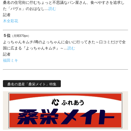
桑名の住宅街に佇むちょっと不思議なパン屋さん、食べやすさを追求し
た「パヴェ」のおはなし…
読む
記者
木全彩花
５位
（月間370pv）
よっちゃんキムチ/噂のよっちゃんに会いに行ってきた～口コミだけで全
国に広まる『よっちゃんキムチ』～…
読む
記者
福田ミキ
桑名の遺産「桑栄メイト」特集