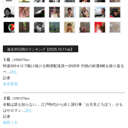
過去30日間のランキング【2025.10.11up】
１位
（月間4270pv）
時速300キロで駆け抜ける郵便配達員ー2025年 灼熱の鈴鹿8耐を振り返る
ー…
読む
記者
木全彩花
２位
（月間1270pv）
全貌は誰も知らない….江戸時代から続く謎行事「お月見どろぼう」がも
はやロマン…
読む
記者
福田ミキ