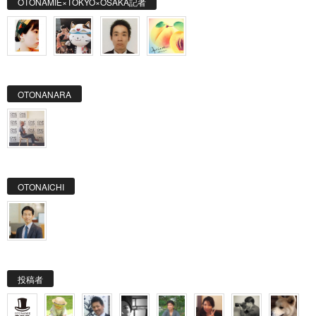
OTONAMIE×TOKYO×OSAKA記者
OTONANARA
OTONAICHI
投稿者