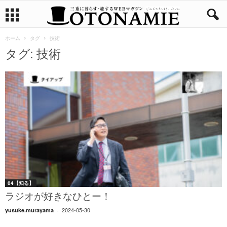
ホーム
タグ
技術
タグ: 技術
04【知る】
ラジオが好きなひとー！
2024-05-30
yusuke.murayama
-