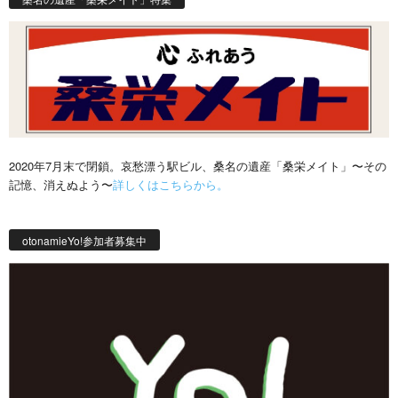
2020年7月末で閉鎖。哀愁漂う駅ビル、桑名の遺産「桑栄メイト」〜その
記憶、消えぬよう〜
詳しくはこちらから。
otonamieYo!参加者募集中