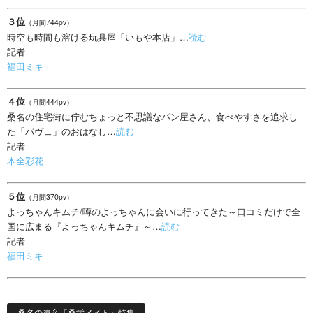
３位
（月間744pv）
時空も時間も溶ける玩具屋「いもや本店」…
読む
記者
福田ミキ
４位
（月間444pv）
桑名の住宅街に佇むちょっと不思議なパン屋さん、食べやすさを追求し
た「パヴェ」のおはなし…
読む
記者
木全彩花
５位
（月間370pv）
よっちゃんキムチ/噂のよっちゃんに会いに行ってきた～口コミだけで全
国に広まる『よっちゃんキムチ』～…
読む
記者
福田ミキ
桑名の遺産「桑栄メイト」特集