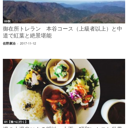
00秋
御在所トレラン 本谷コース（上級者以上）と中
道で紅葉と絶景堪能
2017-11-12
佐野康治
-
01【食べに行く】