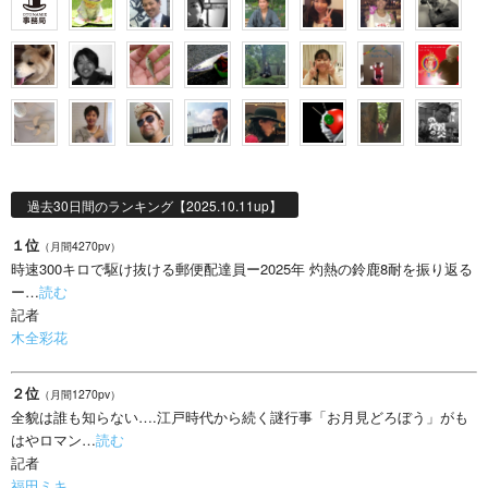
過去30日間のランキング【2025.10.11up】
１位
（月間4270pv）
時速300キロで駆け抜ける郵便配達員ー2025年 灼熱の鈴鹿8耐を振り返る
ー…
読む
記者
木全彩花
２位
（月間1270pv）
全貌は誰も知らない….江戸時代から続く謎行事「お月見どろぼう」がも
はやロマン…
読む
記者
福田ミキ