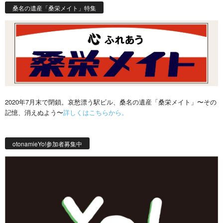
桑名の遺産「桑栄メイト」特集
2020年7月末で閉鎖。哀愁漂う駅ビル、桑名の遺産「桑栄メイト」〜その
記憶、消えぬよう〜
詳しくはこちらから。
otonamieYo!参加者募集中