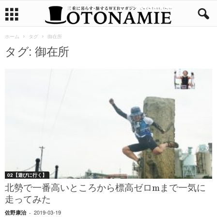
ホーム
タグ
御在所
タグ: 御在所
02【遊びに行く】
北勢で一番高いところから標高ゼロmまで一気に
走ってみた
2019-03-19
佐野康治
-