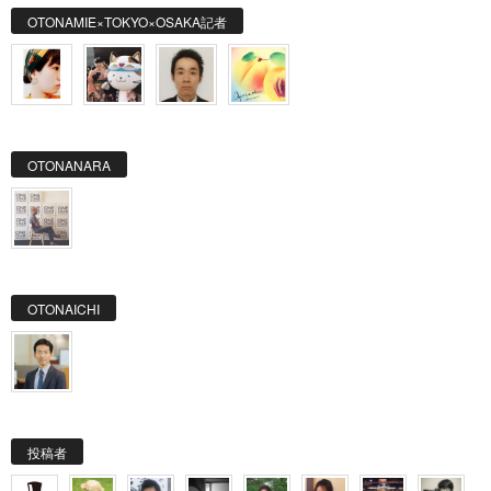
OTONAMIE×TOKYO×OSAKA記者
OTONANARA
OTONAICHI
投稿者