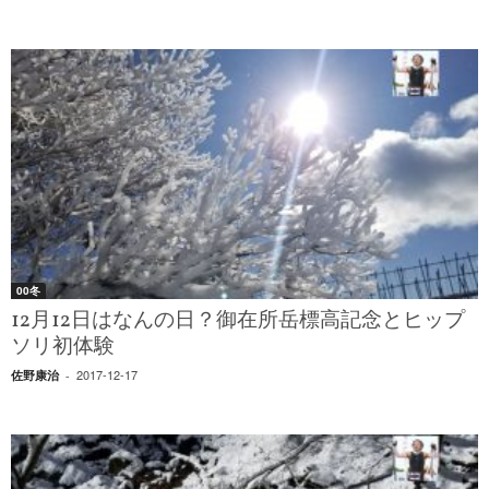
00冬
12月12日はなんの日？御在所岳標高記念とヒップ
ソリ初体験
2017-12-17
佐野康治
-