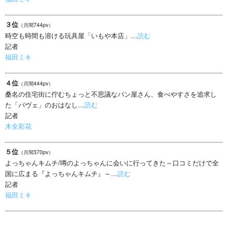
３位
（月間744pv）
時空も時間も溶ける玩具屋「いもや本店」…
読む
記者
福田ミキ
４位
（月間444pv）
桑名の住宅街に佇むちょっと不思議なパン屋さん、食べやすさを追求し
た「パヴェ」のおはなし…
読む
記者
木全彩花
５位
（月間370pv）
よっちゃんキムチ/噂のよっちゃんに会いに行ってきた～口コミだけで全
国に広まる『よっちゃんキムチ』～…
読む
記者
福田ミキ