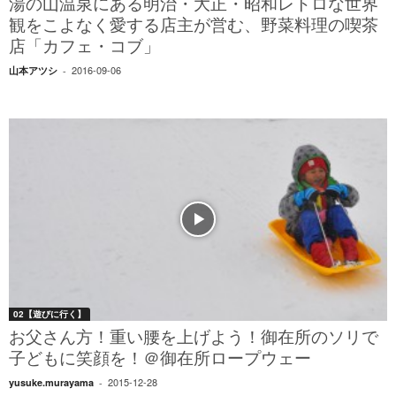
湯の山温泉にある明治・大正・昭和レトロな世界
観をこよなく愛する店主が営む、野菜料理の喫茶
店「カフェ・コブ」
2016-09-06
山本アツシ
-
02【遊びに行く】
お父さん方！重い腰を上げよう！御在所のソリで
子どもに笑顔を！＠御在所ロープウェー
2015-12-28
yusuke.murayama
-