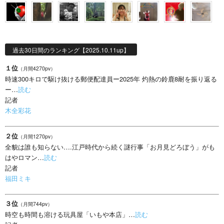
過去30日間のランキング【2025.10.11up】
１位
（月間4270pv）
時速300キロで駆け抜ける郵便配達員ー2025年 灼熱の鈴鹿8耐を振り返る
ー…
読む
記者
木全彩花
２位
（月間1270pv）
全貌は誰も知らない….江戸時代から続く謎行事「お月見どろぼう」がも
はやロマン…
読む
記者
福田ミキ
３位
（月間744pv）
時空も時間も溶ける玩具屋「いもや本店」…
読む