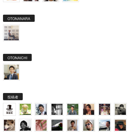
OTONANARA
OTONAICHI
投稿者