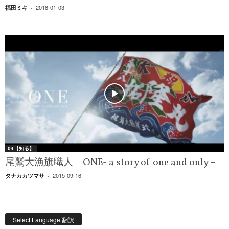
2018-01-03
福田ミキ
-
04【知る】
尾鷲大漁旗職人 ONE- a story of one and only –
2015-09-16
タナカカツマサ
-
Select Language 翻訳