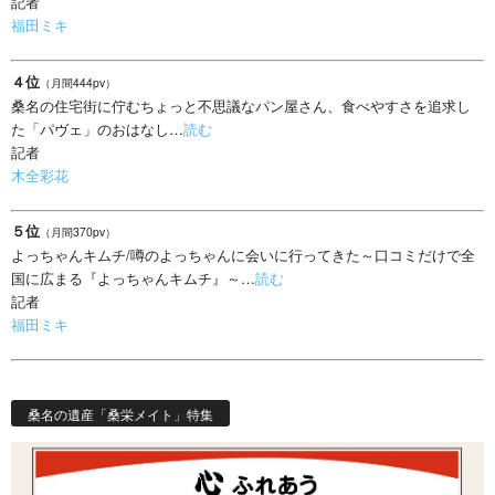
記者
福田ミキ
４位
（月間444pv）
桑名の住宅街に佇むちょっと不思議なパン屋さん、食べやすさを追求し
た「パヴェ」のおはなし…
読む
記者
木全彩花
５位
（月間370pv）
よっちゃんキムチ/噂のよっちゃんに会いに行ってきた～口コミだけで全
国に広まる『よっちゃんキムチ』～…
読む
記者
福田ミキ
桑名の遺産「桑栄メイト」特集