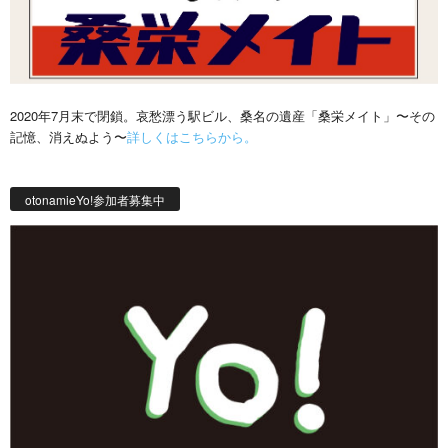
2020年7月末で閉鎖。哀愁漂う駅ビル、桑名の遺産「桑栄メイト」〜その
記憶、消えぬよう〜
詳しくはこちらから。
otonamieYo!参加者募集中