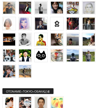
OTONAMIE×TOKYO×OSAKA記者