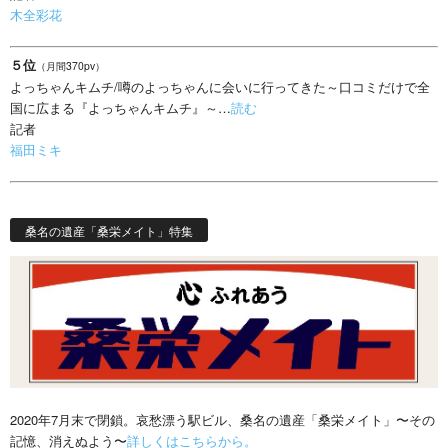
木全彩花
５位
（月間370pv）
よっちゃんキムチ/噂のよっちゃんに会いに行ってきた～口コミだけで全
国に広まる『よっちゃんキムチ』～…
読む
記者
福田ミキ
桑名の遺産「桑栄メイト」特集
2020年7月末で閉鎖。哀愁漂う駅ビル、桑名の遺産「桑栄メイト」〜その
記憶、消えぬよう〜
詳しくはこちらから。