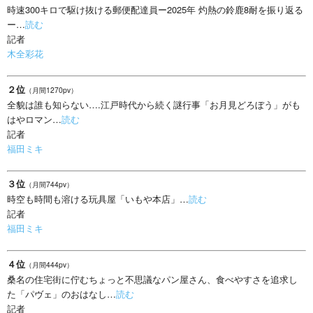
時速300キロで駆け抜ける郵便配達員ー2025年 灼熱の鈴鹿8耐を振り返る
ー…
読む
記者
木全彩花
２位
（月間1270pv）
全貌は誰も知らない….江戸時代から続く謎行事「お月見どろぼう」がも
はやロマン…
読む
記者
福田ミキ
３位
（月間744pv）
時空も時間も溶ける玩具屋「いもや本店」…
読む
記者
福田ミキ
４位
（月間444pv）
桑名の住宅街に佇むちょっと不思議なパン屋さん、食べやすさを追求し
た「パヴェ」のおはなし…
読む
記者