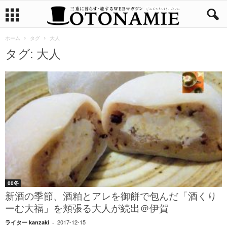
ホーム
タグ
大人
タグ: 大人
00冬
新酒の季節、酒粕とアレを御餅で包んだ「酒くり
ーむ大福」を頬張る大人が続出＠伊賀
2017-12-15
ライター kanzaki
-