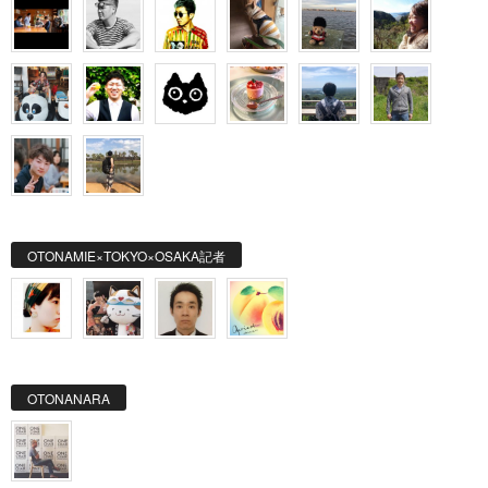
OTONAMIE×TOKYO×OSAKA記者
OTONANARA