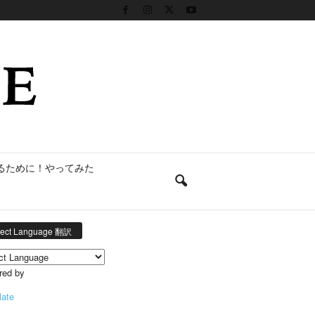
るために！やってみた
lect Language 翻訳
red by
late