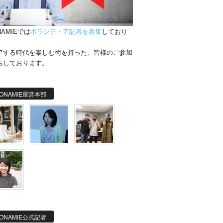
NAMIEでは
ボランティア記者を募集
しており
。
アする時代を楽しむ術を持った、皆様のご参加
ちしております。
ONAMIE運営本部
ONAMIE公式記者