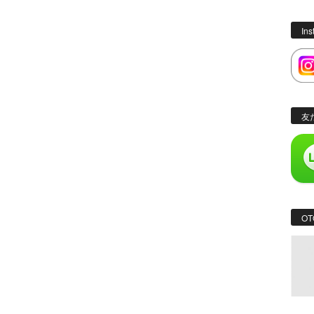
In
友
OT