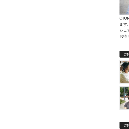
OTO
ます
シェ
お待
OT
OT