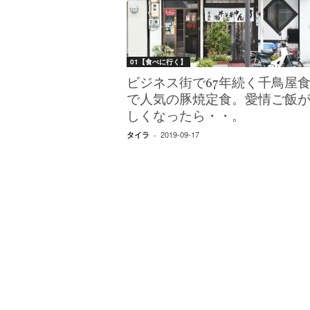
W
E
B
マ
01【食べに行く】
ガ
ジ
ビジネス街で67年続く千鳥屋
ン
で人気の豚焼定食。愛情ご飯
-
しくなったら・・。
O
2019-09-17
タイラ
-
T
O
N
A
M
I
E
（
オ
ト
ナ
ミ