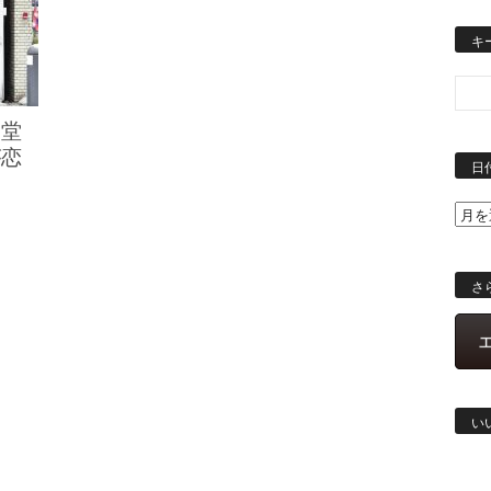
キ
食堂
が恋
日
さ
い