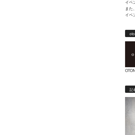
イベ
また
イベ
oto
OTON
記