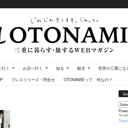
に行く
お店へ行く
知る
観光
世界の三重にな
P
プレスリリース・問合せ
OTONAMIEって、何なの？
Se
Powe
Trans