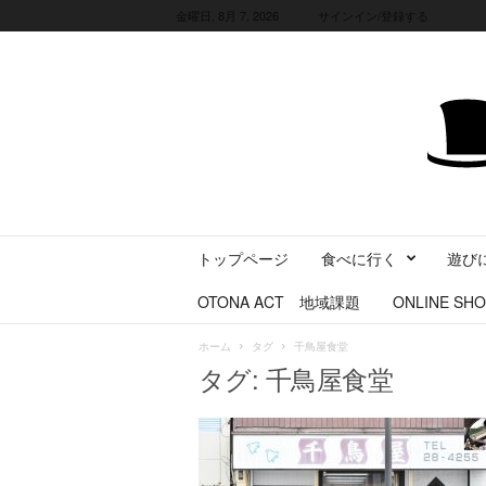
金曜日, 8月 7, 2026
サインイン/登録する
三
トップページ
食べに行く
遊び
重
県
OTONA ACT 地域課題
ONLINE SHO
に
暮
ホーム
タグ
千鳥屋食堂
ら
タグ: 千鳥屋食堂
す
・
旅
す
る