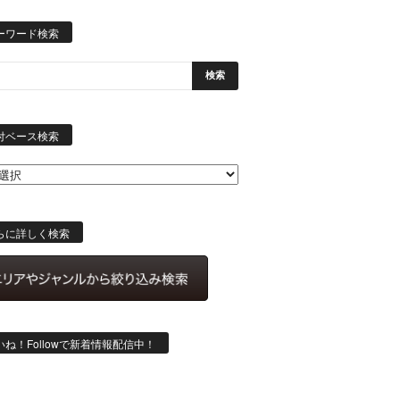
ーワード検索
日
付
付ベース検索
ベ
ー
ス
検
索
らに詳しく検索
いね！Followで新着情報配信中！