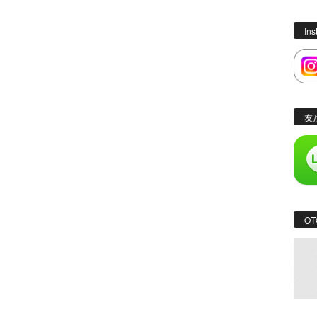
In
友
OT