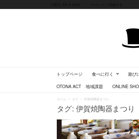
土曜日, 8月 8, 2026
サインイン/登録する
三
トップページ
食べに行く
遊び
重
県
OTONA ACT 地域課題
ONLINE SHO
に
暮
ホーム
タグ
伊賀焼陶器まつり
ら
タグ: 伊賀焼陶器まつり
す
・
旅
す
る