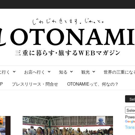
に行く
お店へ行く
知る
観光
世界の三重にな
P
プレスリリース・問合せ
OTONAMIEって、何なの？
Se
Powe
Trans