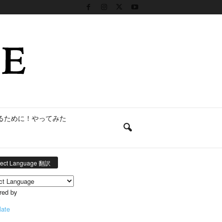
るために！やってみた
lect Language 翻訳
red by
late