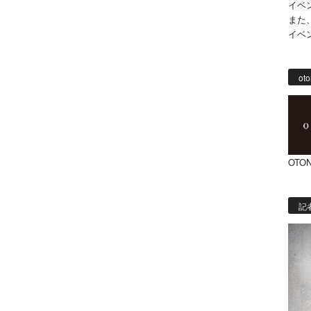
イベ
また
イベ
oto
OTON
記