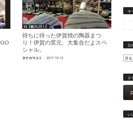
キ
02【遊びに行く】
届
待ちに待った伊賀焼の陶器まつ
GO
り！伊賀の窯元、大集合だよスペ
日
シャル。
2017-10-12
タナカマユミ
-
さ
い