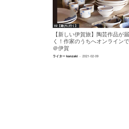
W
E
B
マ
02【遊びに行く】
ガ
ジ
【新しい伊賀旅】陶芸作品が
ン
く！作家のうちへオンラインで
-
＠伊賀
O
2021-02-09
ライター kanzaki
-
T
O
N
A
M
I
E
（
オ
ト
ナ
ミ