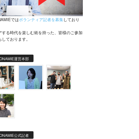
NAMIEでは
ボランティア記者を募集
しており
。
アする時代を楽しむ術を持った、皆様のご参加
ちしております。
ONAMIE運営本部
ONAMIE公式記者