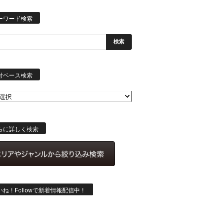
ーワード検索
日
付
付ベース検索
ベ
ー
ス
検
索
らに詳しく検索
いね！Followで新着情報配信中！