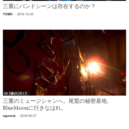
三重にバンドシーンは存在するのか？
2016-12-20
TOMO
-
02【遊びに行く】
三重のミュージシャンへ。尾鷲の秘密基地、
BlueMoonに行きなはれ。
2016-05-27
ogurock
-