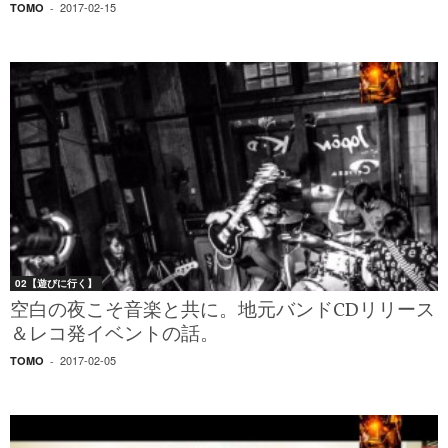
2017-02-15
TOMO
-
02【遊びに行く】
空白の夜こそ音楽と共に。地元バンドCDリリース
＆レコ発イベントの話。
2017-02-05
TOMO
-