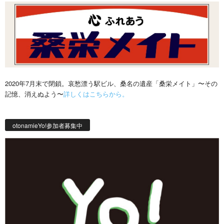
2020年7月末で閉鎖。哀愁漂う駅ビル、桑名の遺産「桑栄メイト」〜その
記憶、消えぬよう〜
詳しくはこちらから。
otonamieYo!参加者募集中