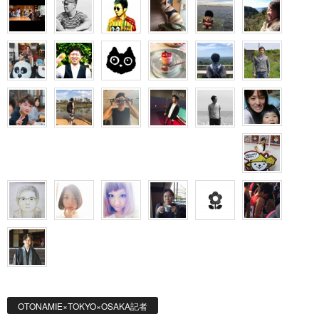
OTONAMIE×TOKYO×OSAKA記者