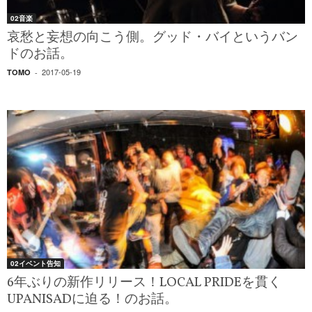
02音楽
哀愁と妄想の向こう側。グッド・バイというバン
ドのお話。
2017-05-19
TOMO
-
02イベント告知
6年ぶりの新作リリース！LOCAL PRIDEを貫く
UPANISADに迫る！のお話。