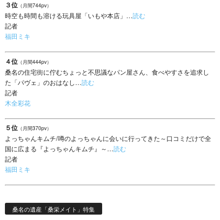
３位
（月間744pv）
時空も時間も溶ける玩具屋「いもや本店」…
読む
記者
福田ミキ
４位
（月間444pv）
桑名の住宅街に佇むちょっと不思議なパン屋さん、食べやすさを追求し
た「パヴェ」のおはなし…
読む
記者
木全彩花
５位
（月間370pv）
よっちゃんキムチ/噂のよっちゃんに会いに行ってきた～口コミだけで全
国に広まる『よっちゃんキムチ』～…
読む
記者
福田ミキ
桑名の遺産「桑栄メイト」特集