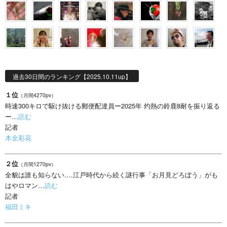
過去30日間のランキング【2025.10.11up】
１位
（月間4270pv）
時速300キロで駆け抜ける郵便配達員ー2025年 灼熱の鈴鹿8耐を振り返る
ー…
読む
記者
木全彩花
２位
（月間1270pv）
全貌は誰も知らない….江戸時代から続く謎行事「お月見どろぼう」がも
はやロマン…
読む
記者
福田ミキ