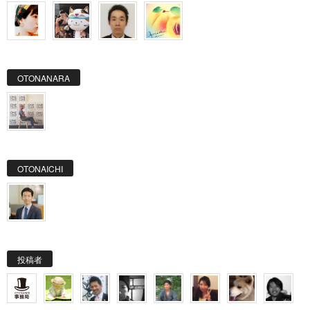
OTONANARA
OTONAICHI
投稿者