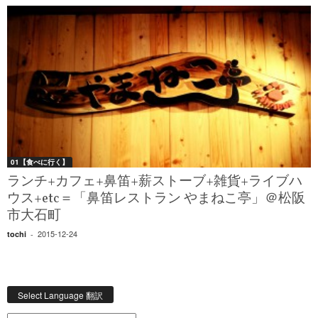
01【食べに行く】
ランチ+カフェ+鼻笛+薪ストーブ+雑貨+ライブハ
ウス+etc＝「鼻笛レストラン やまねこ亭」＠松阪
市大石町
2015-12-24
tochi
-
Select Language 翻訳