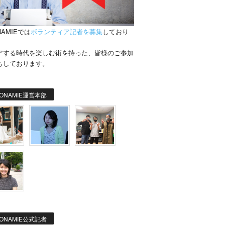
NAMIEでは
ボランティア記者を募集
しており
。
アする時代を楽しむ術を持った、皆様のご参加
ちしております。
ONAMIE運営本部
ONAMIE公式記者