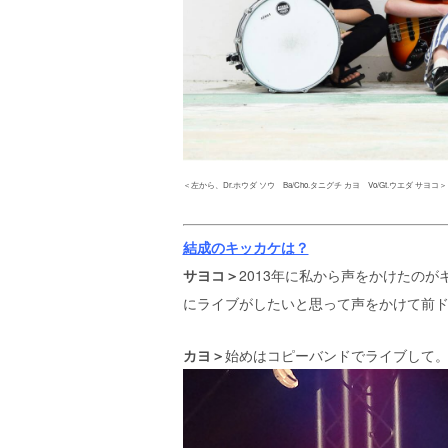
＜左から、Dr.ホウダ ソウ Ba/Cho.タニグチ カヨ Vo/Gt.ウエダ サヨコ＞
結成のキッカケは？
サヨコ＞
2013年に私から声をかけたの
にライブがしたいと思って声をかけて前ド
カヨ＞
始めはコピーバンドでライブして