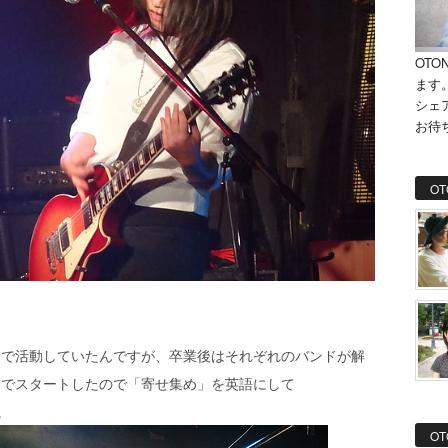
OTO
ます
シェ
お待
OT
ドで活動していたんですが、卒業後はそれぞれのバンドが解
じでスタートしたので「寄せ集め」を英語にして
。
OT