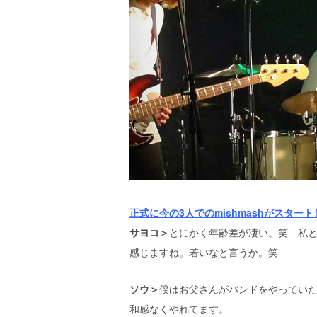
正式に今の3人でのmishmashがスタ
サヨコ＞
とにかく年齢差が凄い。笑 私と
感じますね。若いなと言うか。笑
ソウ＞
僕はお父さんがバンドをやってい
和感なくやれてます。