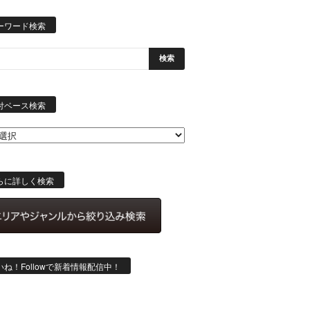
ーワード検索
日
付
付ベース検索
ベ
ー
ス
検
索
らに詳しく検索
いね！Followで新着情報配信中！