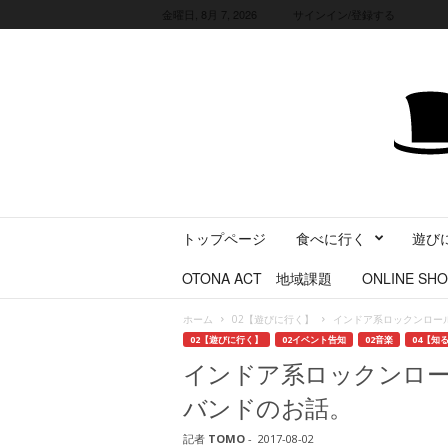
金曜日, 8月 7, 2026
サインイン/登録する
三
トップページ
食べに行く
遊び
重
県
OTONA ACT 地域課題
ONLINE SHO
に
暮
ホーム
02【遊びに行く】
インドア系ロックンロー
ら
02【遊びに行く】
02イベント告知
02音楽
04【知
す
インドア系ロックンロ
・
旅
バンドのお話。
す
る
記者
TOMO
-
2017-08-02