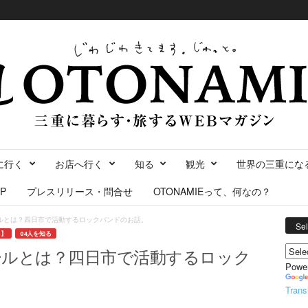
に行く
お店へ行く
知る
観光
世界の三重にな
P
プレスリリース・問合せ
OTONAMIEって、何なの？
ルとは？四日市で活動するロックバンドのお話。
Se
る】
04人を知る
ールとは？四日市で活動するロック
Powe
Trans