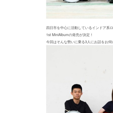
エ
）
四日市を中心に活動しているインドア系
1st MiniAlbumの発売が決定！
今回はそんな勢いに乗る3人にお話をお伺