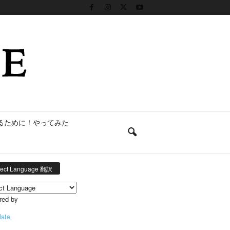
るために！やってみた
lect Language 翻訳
red by
late