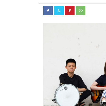
W
E
B
マ
ガ
ジ
ン
-
O
T
O
N
A
M
I
E
（
オ
ト
ナ
ミ