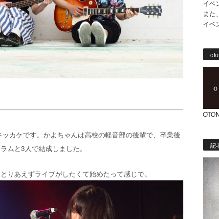
イベ
また
イベ
oto
OTON
がキッカケです。かよちゃんは高校の軽音部の後輩で、卒業後
記
ラムと3人で結成しました。
。とりあえずライブがしたくて始めたって感じで。