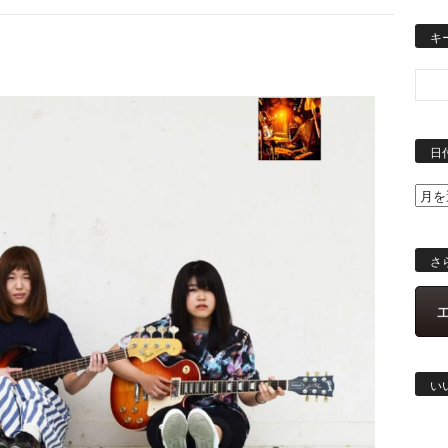
キ
日
さ
い