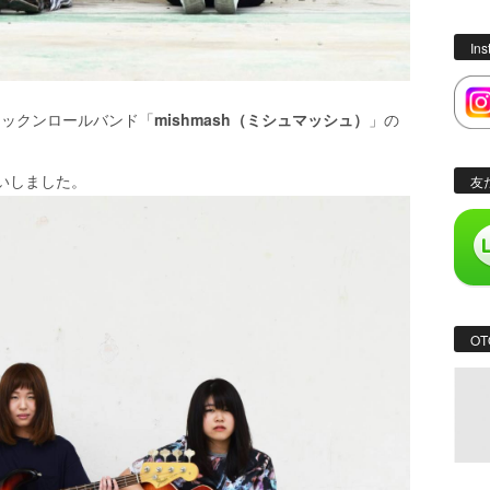
In
ロックンロールバンド「
mishmash（ミシュマッシュ）
」の
いしました。
友
OT