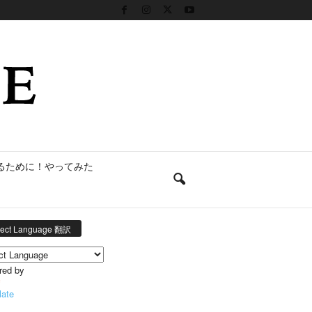
るために！やってみた
lect Language 翻訳
red by
late