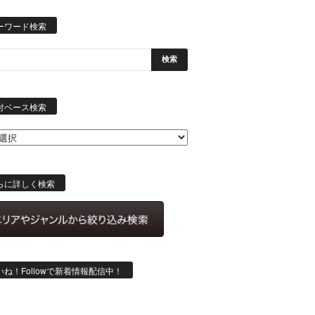
ーワード検索
日
付
付ベース検索
ベ
ー
ス
検
索
らに詳しく検索
いね！Followで新着情報配信中！