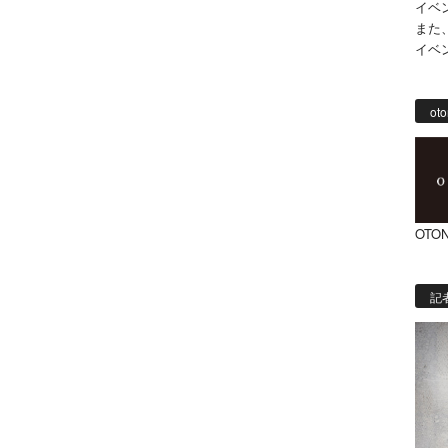
イベ
また
イベ
oto
OTON
記