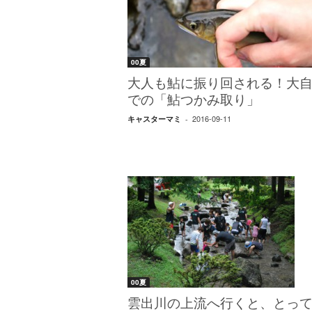
W
E
B
マ
00夏
ガ
ジ
大人も鮎に振り回される！大
ン
での「鮎つかみ取り」
-
2016-09-11
キャスターマミ
-
O
T
O
N
A
M
I
E
（
オ
ト
00夏
ナ
ミ
雲出川の上流へ行くと、とっ