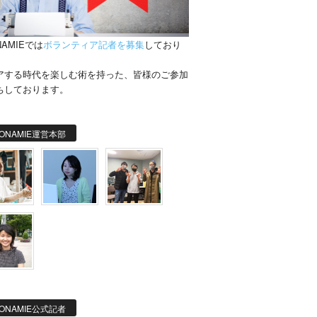
NAMIEでは
ボランティア記者を募集
しており
。
アする時代を楽しむ術を持った、皆様のご参加
ちしております。
ONAMIE運営本部
ONAMIE公式記者