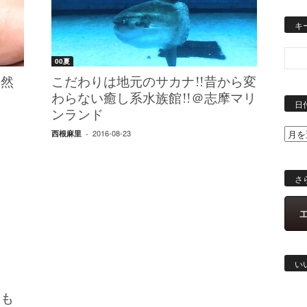
キ
00夏
自然
こだわりは地元のサカナ!!昔から変
わらない癒し系水族館!!＠志摩マリ
日
ンランド
2016-08-23
西根麻里
-
さ
い
ても