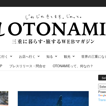
に行く
お店へ行く
知る
観光
世界の三重にな
P
プレスリリース・問合せ
OTONAMIEって、何なの？
Se
Powe
Trans