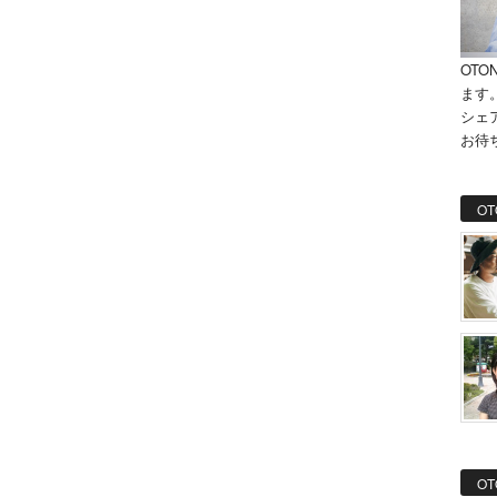
OTO
ます
シェ
お待
OT
OT