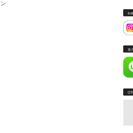
ホン
In
友
OT