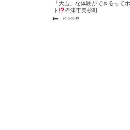
エ
「大吉」な体験ができるって
）
ト
＠津市美杉町
2015-08-19
jun
-