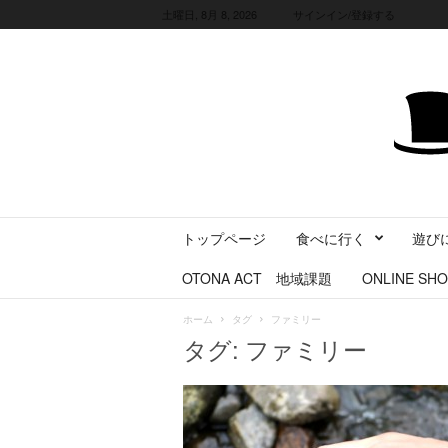
土曜日, 8月 8, 2026
サインイン/登録する
三
トップページ
食べに行く
遊び
重
県
OTONA ACT 地域課題
ONLINE SHO
に
暮
ホーム
タグ
ファミリー
ら
タグ: ファミリー
す
・
旅
す
る