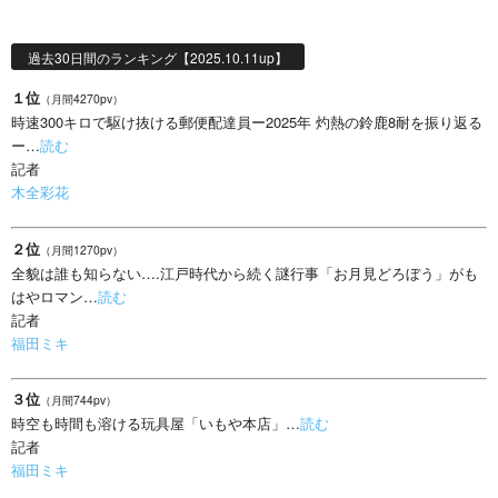
過去30日間のランキング【2025.10.11up】
１位
（月間4270pv）
時速300キロで駆け抜ける郵便配達員ー2025年 灼熱の鈴鹿8耐を振り返る
ー…
読む
記者
木全彩花
２位
（月間1270pv）
全貌は誰も知らない….江戸時代から続く謎行事「お月見どろぼう」がも
はやロマン…
読む
記者
福田ミキ
３位
（月間744pv）
時空も時間も溶ける玩具屋「いもや本店」…
読む
記者
福田ミキ