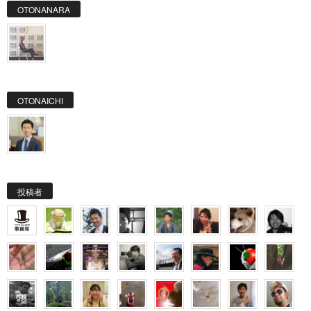
OTONANARA
OTONAICHI
投稿者