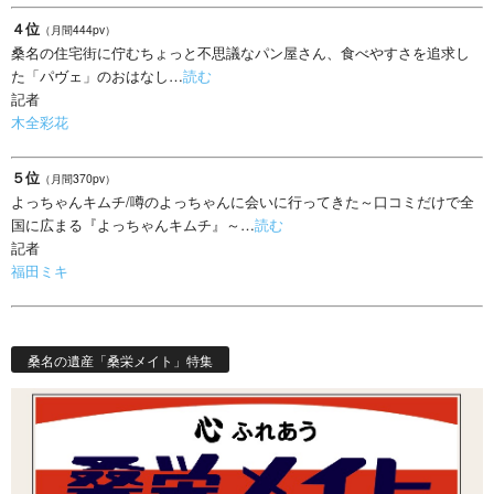
４位
（月間444pv）
桑名の住宅街に佇むちょっと不思議なパン屋さん、食べやすさを追求し
た「パヴェ」のおはなし…
読む
記者
木全彩花
５位
（月間370pv）
よっちゃんキムチ/噂のよっちゃんに会いに行ってきた～口コミだけで全
国に広まる『よっちゃんキムチ』～…
読む
記者
福田ミキ
桑名の遺産「桑栄メイト」特集