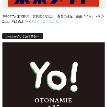
2020年7月末で閉鎖。哀愁漂う駅ビル、桑名の遺産「桑栄メイト」〜その
記憶、消えぬよう〜
詳しくはこちらから。
otonamieYo!参加者募集中