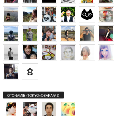
OTONAMIE×TOKYO×OSAKA記者