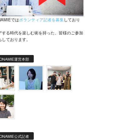
NAMIEでは
ボランティア記者を募集
しており
。
アする時代を楽しむ術を持った、皆様のご参加
ちしております。
ONAMIE運営本部
ONAMIE公式記者