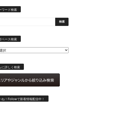
ーワード検索
日
付
付ベース検索
ベ
ー
ス
検
索
らに詳しく検索
いね！Followで新着情報配信中！