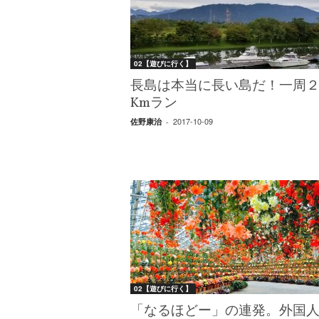
W
E
B
マ
02【遊びに行く】
ガ
ジ
長島は本当に長い島だ！一周
ン
Kmラン
-
2017-10-09
佐野康治
-
O
T
O
N
A
M
I
E
（
オ
ト
02【遊びに行く】
ナ
ミ
「なるほどー」の連発。外国