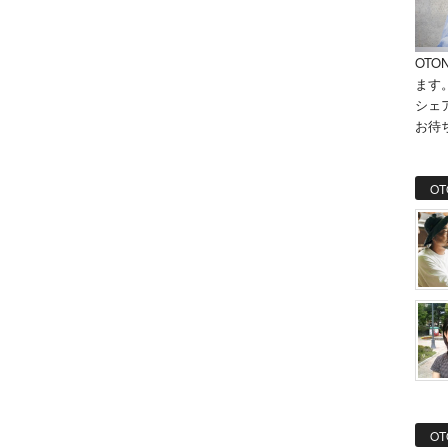
OTO
ます
シェ
お待
OT
OT