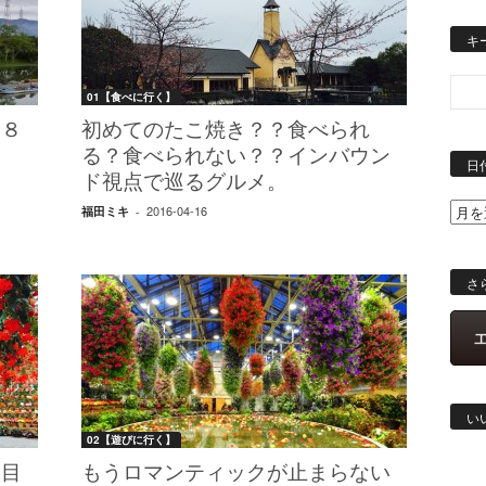
キ
01【食べに行く】
２８
初めてのたこ焼き？？食べられ
る？食べられない？？インバウン
日
ド視点で巡るグルメ。
2016-04-16
福田ミキ
-
さ
い
02【遊びに行く】
人目
もうロマンティックが止まらない