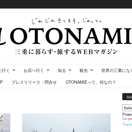
に行く
お店へ行く
知る
観光
世界の三重にな
P
プレスリリース・問合せ
OTONAMIEって、何なの？
Se
Powe
Trans