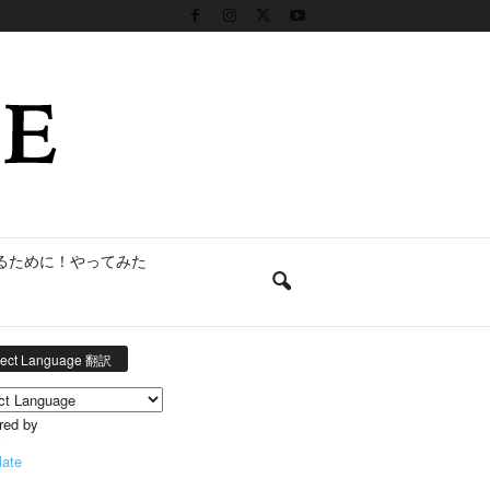
るために！やってみた
lect Language 翻訳
red by
late