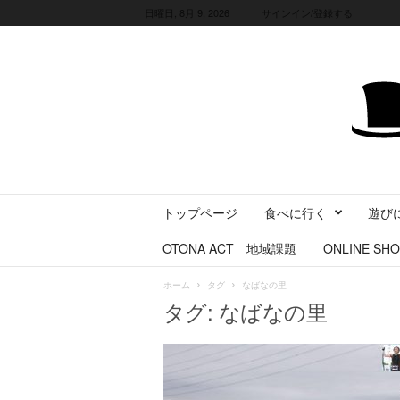
日曜日, 8月 9, 2026
サインイン/登録する
三
トップページ
食べに行く
遊び
重
県
OTONA ACT 地域課題
ONLINE SHO
に
暮
ホーム
タグ
なばなの里
ら
タグ: なばなの里
す
・
旅
す
る