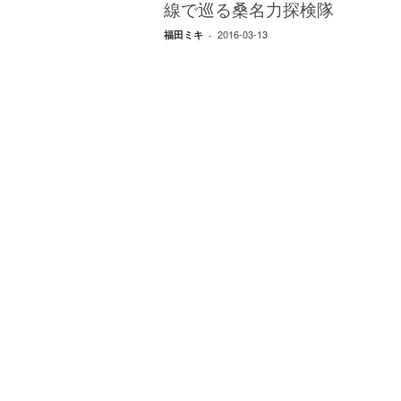
エ
線で巡る桑名力探検隊
）
2016-03-13
福田ミキ
-