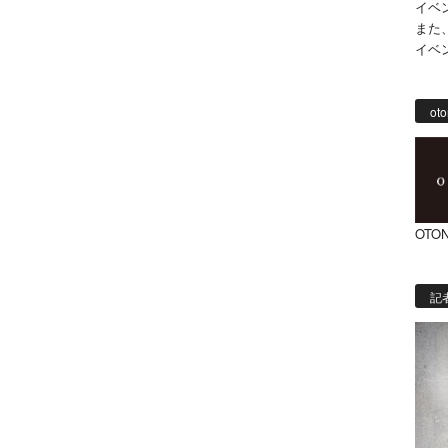
イベ
また
イベ
oto
OTON
記