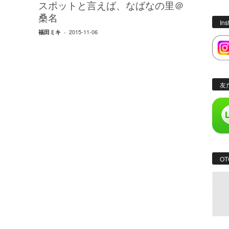
スポットと言えば、なばなの里＠
桑名
In
2015-11-06
福田ミキ
-
友
OT