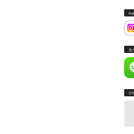
In
友
OT