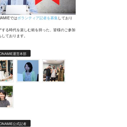
NAMIEでは
ボランティア記者を募集
しており
。
アする時代を楽しむ術を持った、皆様のご参加
ちしております。
ONAMIE運営本部
ONAMIE公式記者