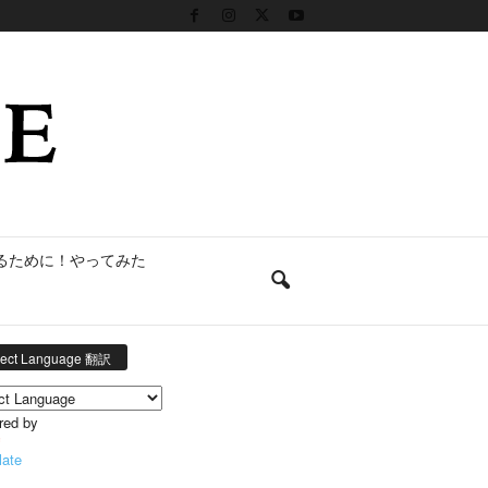
るために！やってみた
lect Language 翻訳
red by
late