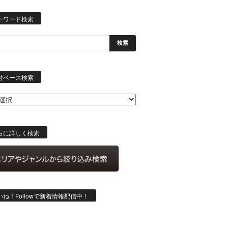
ーワード検索
日
付
付ベース検索
ベ
ー
ス
検
索
らに詳しく検索
いね！Followで新着情報配信中！