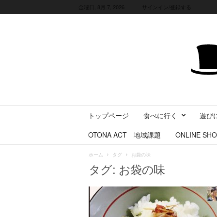
金曜日, 8月 7, 2026
サインイン/登録する
三
トップページ
食べに行く
遊び
重
県
OTONA ACT 地域課題
ONLINE SHO
に
暮
ホーム
タグ
お袋の味
ら
タグ: お袋の味
す
・
旅
す
る