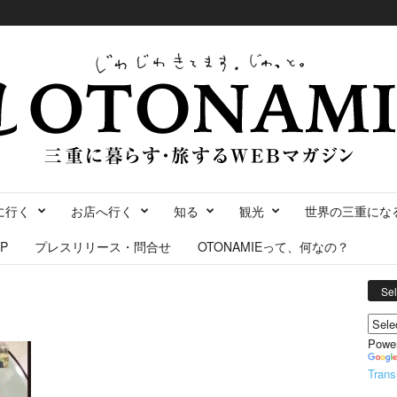
に行く
お店へ行く
知る
観光
世界の三重にな
P
プレスリリース・問合せ
OTONAMIEって、何なの？
Se
Powe
Trans