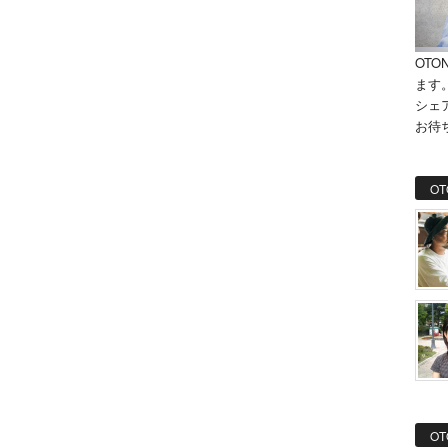
OTO
ます
シェ
お待
OT
OT