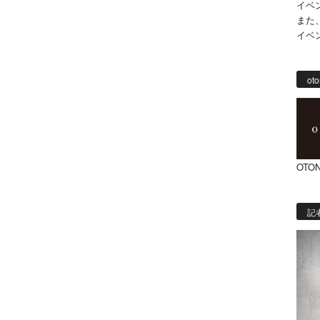
イベ
また
イベ
oto
OTON
記