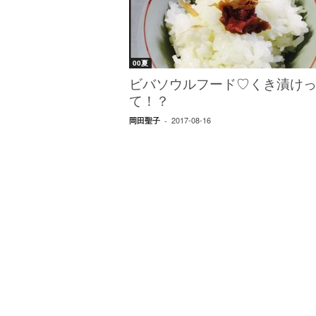
W
E
B
マ
00夏
ガ
ジ
ビバソウルフード♡くき漬け
ン
て！？
-
2017-08-16
岡田聖子
-
O
T
O
N
A
M
I
E
（
オ
ト
ナ
ミ