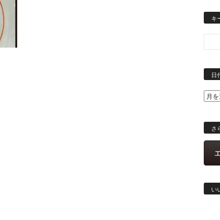
キ
っ
日
さ
い