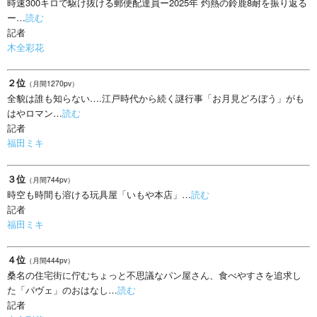
時速300キロで駆け抜ける郵便配達員ー2025年 灼熱の鈴鹿8耐を振り返る
ー…
読む
記者
木全彩花
２位
（月間1270pv）
全貌は誰も知らない….江戸時代から続く謎行事「お月見どろぼう」がも
はやロマン…
読む
記者
福田ミキ
３位
（月間744pv）
時空も時間も溶ける玩具屋「いもや本店」…
読む
記者
福田ミキ
４位
（月間444pv）
桑名の住宅街に佇むちょっと不思議なパン屋さん、食べやすさを追求し
た「パヴェ」のおはなし…
読む
記者