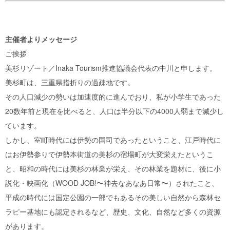
主催者よりメッセージ
ご挨拶
美杉リゾート／Inaka Tourism推進協議会代表の中川と申します。
美杉町は、三重県指折りの過疎地です。
その人口減少の勢いは加速度的に進んでおり、私が小学生であった
20数年前と現在を比べると、人口は半分以下の4000人弱まで減少し
ています。
しかし、室町時代には伊勢の国司であったということ、江戸時代に
はお伊勢参りで伊勢本街道の美杉の宿場町が大変栄えたというこ
と、昭和の時代には美杉の林業が栄え、その林業を題材に、後に小
説化・映画化（WOOD JOB!〜神去なあなあ日常〜）されたこと、
平成の時代には国定公園の一部でもあるその美しい自然から森林セ
ラピー基地にも認定されるなど、歴史、文化、自然など多くの資源
があります。