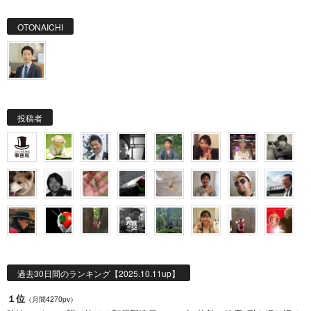
OTONAICHI
投稿者
過去30日間のランキング【2025.10.11up】
１位
（月間4270pv）