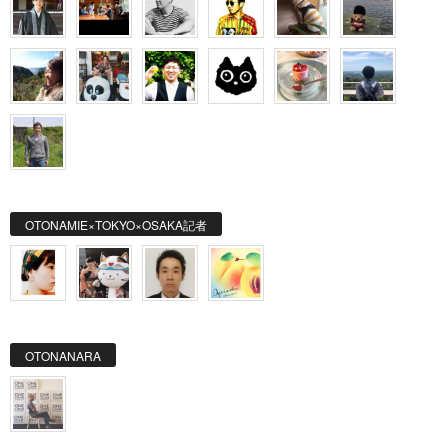
OTONAMIE×TOKYO×OSAKA記者
OTONANARA