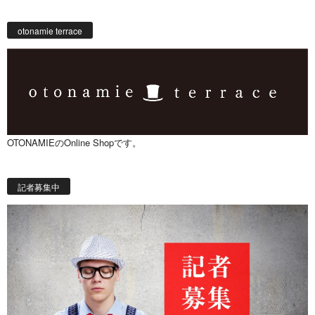
otonamie terrace
OTONAMIEのOnline Shopです。
記者募集中