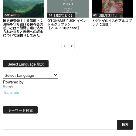
00DayTrip
02【遊びに行く】
02【遊びに行く】
国史跡登録！！多気町・女
OTONAMIE PUSH イベン
トゲトゲのイスがアルスプ
鬼峠を守り続ける保存会の
ト＆クラファン
ラザに出現！
想いとは？熊野古道に込め
【2026.7.31update】
られた祈りと未来への継承
について深掘りしてみた
Select Language 翻訳
Powered by
Translate
キーワード検索