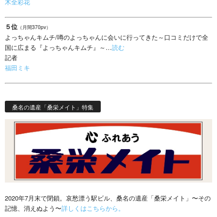
木全彩花
５位
（月間370pv）
よっちゃんキムチ/噂のよっちゃんに会いに行ってきた～口コミだけで全
国に広まる『よっちゃんキムチ』～…
読む
記者
福田ミキ
桑名の遺産「桑栄メイト」特集
2020年7月末で閉鎖。哀愁漂う駅ビル、桑名の遺産「桑栄メイト」〜その
記憶、消えぬよう〜
詳しくはこちらから。