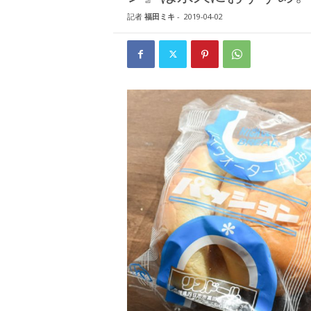
W
記者
福田ミキ
-
2019-04-02
E
B
マ
ガ
ジ
ン
-
O
T
O
N
A
M
I
E
（
オ
ト
ナ
ミ