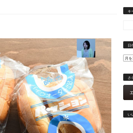
キ
日
さ
い