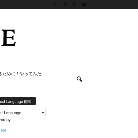
るために！やってみた
lect Language 翻訳
red by
late