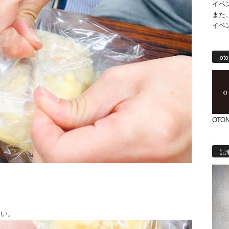
イベ
また
イベ
oto
OTON
記
ない。