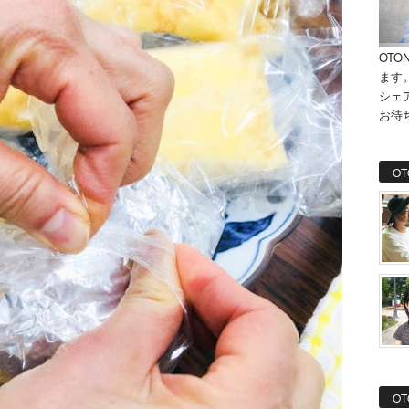
OTO
ます
シェ
お待
OT
OT