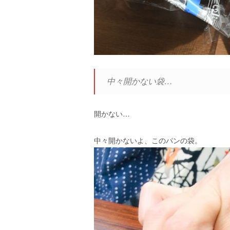
エ
）
中々開かない袋…
開かない…
中々開かないよ、このパンの袋。