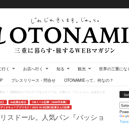
に行く
お店へ行く
知る
観光
世界の三重にな
P
プレスリリース・問合せ
OTONAMIEって、何なの？
寄せ
四高生のソウルフードなリスドール。人気パン『パッション』は永久にお
Se
知る】
04企業を知る
13Bトール記事（3000字未満）
ディオキューブ ゲツモク！2023.10.5出演の記者さんの記事
Powe
なリスドール。人気パン『パッショ
Trans
。