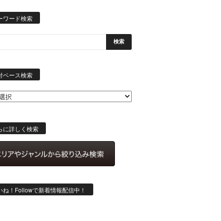
ーワード検索
日
付
付ベース検索
ベ
ー
ス
検
索
らに詳しく検索
いね！Followで新着情報配信中！