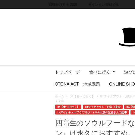
日曜日, 8月 9, 2026
サインイン/登録する
三
トップページ
食べに行く
遊び
重
県
OTONA ACT 地域課題
ONLINE SHO
に
暮
ホーム
01【食べに行く】
01テイクアウト・お取り
ら
すすめ。
す
01【食べに行く】
01テイクアウト・お取り寄せ
04【
・
レディオキューブ ゲツモク！(4/4)出演の記者さんの記事
レ
旅
四高生のソウルフード
す
ン』は永久におすすめ
る