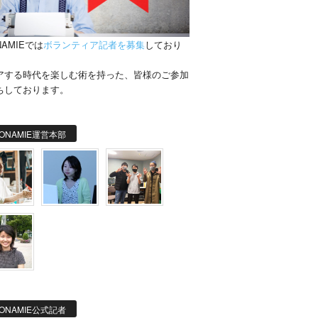
NAMIEでは
ボランティア記者を募集
しており
。
アする時代を楽しむ術を持った、皆様のご参加
ちしております。
ONAMIE運営本部
ONAMIE公式記者