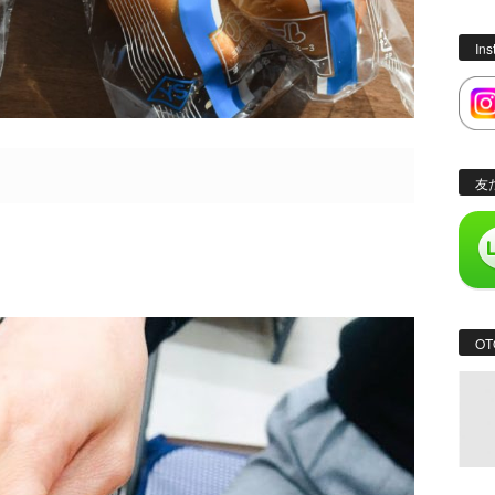
In
友
OT